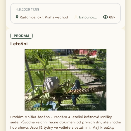
4.8.2026 11:59
Radonice, okr. Praha-východ
balounov...
65×
PRODÁM
Letošní
Prodám Mníška šedého - Prodám 4 letošní květnové Mníšky
šedé. Původně všichni ručně dokrmeni od prvních dní, ale vhodní
i do chovu. Jsou již týdny ve voliéře s ostatními. Mají kroužky,