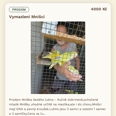
4000 Kč
PRODÁM
Vymazlení Mníšci
Prodám Mníška šedého lutino - Ručně dokrmené,ochočené
mladé Mníšky ,vhodné určitě na mazlíka,ale i do chovu.Mníšci
mají DNA a pevný kroužek.Lutino jsou 3 samci a ostatní 1 samec
a 3 samičky.Cena za lu...