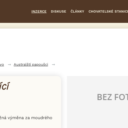
INZERCE
DISKUSE
ČLÁNKY
CHOVATELSKÉ STANIC
tvo
Australští papoušci
CÍ
ožná výměna za moudrého