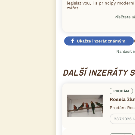
legislativou, i s principy moder
zvířat.
Přečtete si
Ukažte inzerát známým!
Nahlásit i
DALŠÍ INZERÁTY 
PRODÁM
Rosela žlut
Prodám Rose
28.7.2026 