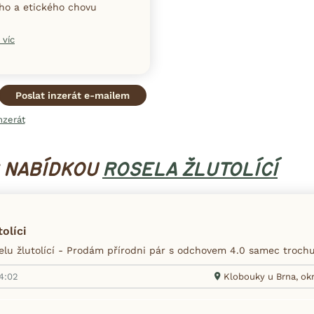
ního a etického chovu
 víc
Poslat inzerát e-mailem
nzerát
S NABÍDKOU
ROSELA ŽLUTOLÍCÍ
olíci
lu žlutolící - Prodám přírodni pár s odchovem 4.0 samec troch
14:02
Klobouky u Brna, okr