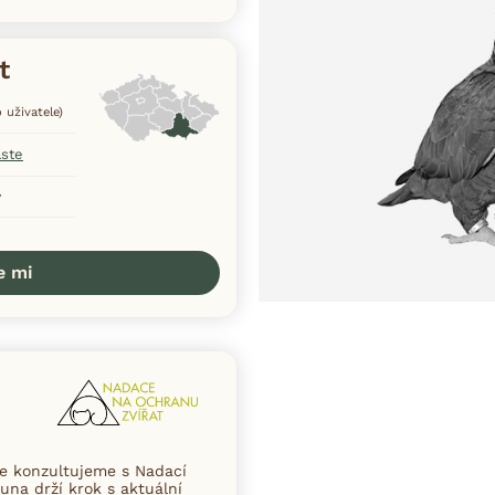
t
 uživatele)
aste
v
e mi
ce konzultujeme s Nadací
una drží krok s aktuální