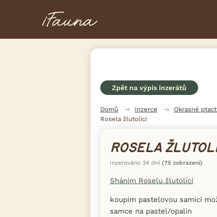
Zpět na výpis inzerátů
Domů
Inzerce
Okrasné ptac
Rosela žlutolící
ROSELA ŽLUTOLÍ
Inzerováno 34 dní
(75 zobrazení)
Sháním Roselu žlutolící
koupim pastelovou samici m
samce na pastel/opalin