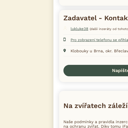
Zadavatel - Kontak
lukluke38
(další inzeráty od tohoto
Pro zobrazení telefonu se přihl
Klobouky u Brna, okr. Břecla
Napišt
Na zvířatech záleží
Naše podmínky a pravidla inzer
na ochranu zvířat. Díky tomu iFa