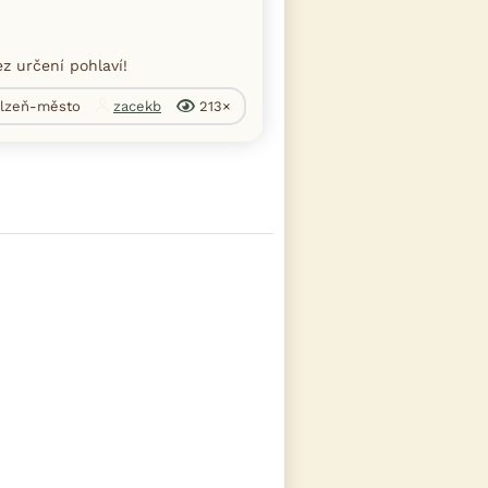
ez určení pohlaví!
 Plzeň-město
zacekb
213×