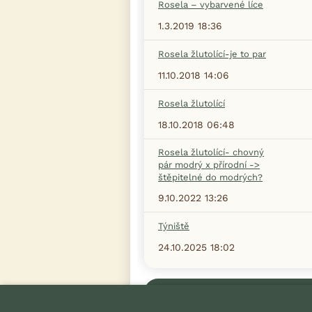
Rosela – vybarvené líce
1.3.2019 18:36
Rosela žlutolící-je to par
11.10.2018 14:06
Rosela žlutolící
18.10.2018 06:48
Rosela žlutolící- chovný
pár modrý x přírodní ->
štěpitelné do modrých?
9.10.2022 13:26
Týniště
24.10.2025 18:02
Zobrazit více diskusí