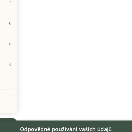
1
6
0
2
1
Odpovědné používání vašich údajů