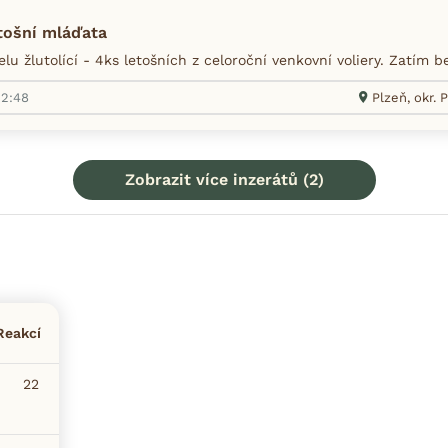
tošní mláďata
u žlutolící - 4ks letošních z celoroční venkovní voliery. Zatím b
12:48
Plzeň, okr.
Zobrazit více inzerátů (2)
Reakcí
22