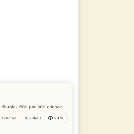
u škublej 1500 pár 800 odchov
. Břeclav
lukluke3...
207×