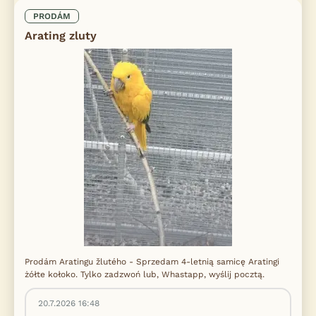
PRODÁM
Arating zluty
Prodám Aratingu žlutého - Sprzedam 4-letnią samicę Aratingi
żółte kołoko. Tylko zadzwoń lub, Whastapp, wyślij pocztą.
20.7.2026 16:48