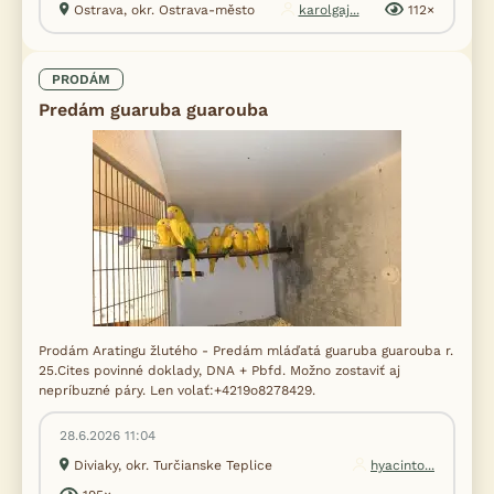
Ostrava, okr. Ostrava-město
karolgaj...
112×
PRODÁM
Predám guaruba guarouba
Prodám Aratingu žlutého - Predám mláďatá guaruba guarouba r.
25.Cites povinné doklady, DNA + Pbfd. Možno zostaviť aj
nepríbuzné páry. Len volať:+4219o8278429.
28.6.2026 11:04
Diviaky, okr. Turčianske Teplice
hyacinto...