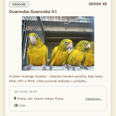
30000 Kč
PRODÁM
Guarouba Guarouba 0.1
Prodám Aratingu žlutého - Nabízím letošní samičky. Mají testy
DNA, APV a Pbfd. Cites povinné doklady v pořádku.
24.7.2026 09:05
Praha, okr. Hlavní město Praha
kakaduar...
113×