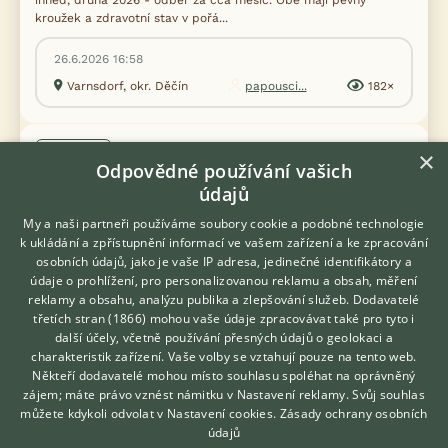
ihned, druhá 2026 - odběr za cca měsíc. Obě mají pevný
kroužek a zdravotní stav v pořá...
26.6.2026 16:58
Varnsdorf, okr. Děčín
papousci...
182×
PRODÁM
×
Odpovědné používání vašich
Aratinga žlutý - guarouba guarouba
údajů
My a naši partneři používáme soubory cookie a podobné technologie
k ukládání a zpřístupnění informací ve vašem zařízení a ke zpracování
osobních údajů, jako je vaše IP adresa, jedinečné identifikátory a
údaje o prohlížení, pro personalizovanou reklamu a obsah, měření
reklamy a obsahu, analýzu publika a zlepšování služeb.
Dodavatelé
třetích stran (1866)
mohou vaše údaje zpracovávat také pro tyto i
Hledáte zvířecího kamaráda?
další účely, včetně používání přesných údajů o geolokaci a
Zdarma vám poradí
charakteristik zařízení. Vaše volby se vztahují pouze na tento web.
VETERINÁŘ ONLINE
Někteří dodavatelé mohou místo souhlasu spoléhat na oprávněný
KONZULTOVAT S
zájem; máte právo vznést námitku v
Nastavení reklamy
. Svůj souhlas
VETERINÁŘEM
můžete kdykoli odvolat v
Nastavení cookies
.
Zásady ochrany osobních
údajů