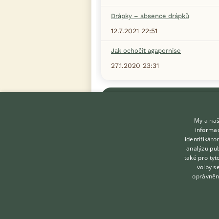
Drápky – absence drápků
12.7.2021 22:51
Jak ochočit agapornise
27.1.2020 23:31
Zobrazit více diskusí
My a naš
informac
identifikát
analýzu pub
také pro tyt
KONTAKT DO REDAKCE
volby s
WEBU
oprávněn
redakce@ifauna.cz
nonstop