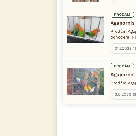
PRODÁM
Agapornis 
Prodám Agap
ochočení. P
31.7.2026 1
PRODÁM
Agapornis 
Prodám Agap
3.8.2026 1