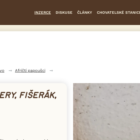
INZERCE
DISKUSE
ČLÁNKY
CHOVATELSKÉ STANIC
tvo
Afričtí papoušci
ERY, FIŠERÁK,