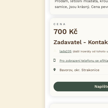
Prodám, letošní mláďata, krou
samice, jsou krásný. Cena pev
CENA
700 Kč
Zadavatel - Kontak
lada235
(další inzeráty od tohoto u
Pro zobrazení telefonu se přihl
Bavorov, okr. Strakonice
Napišt