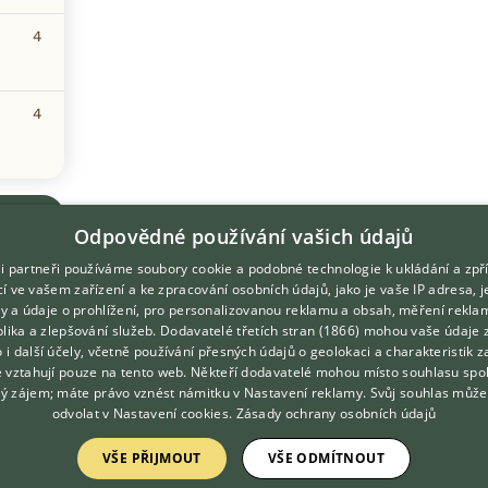
4
4
Odpovědné používání vašich údajů
i partneři používáme soubory cookie a podobné technologie k ukládání a zpř
í ve vašem zařízení a ke zpracování osobních údajů, jako je vaše IP adresa, 
ory a údaje o prohlížení, pro personalizovanou reklamu a obsah, měření rekla
lika a zlepšování služeb.
Dodavatelé třetích stran (1866)
mohou vaše údaje 
DOMOVSKÁ STRÁNKA
O nás
o i další účely, včetně používání přesných údajů o geolokaci a charakteristik z
e vztahují pouze na tento web. Někteří dodavatelé mohou místo souhlasu spo
INZERCE
Kontakt
ý zájem; máte právo vznést námitku v
Nastavení reklamy
. Svůj souhlas může
DISKUSE
Možnosti zvýraznění inzerátů
odvolat v
Nastavení cookies
.
Zásady ochrany osobních údajů
ČLÁNKY
Podmínky užití
VŠE PŘIJMOUT
VŠE ODMÍTNOUT
ATLAS
Zpracování osobních údajů