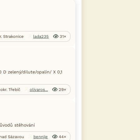
r. Strakonice
lada235
31×
0 D zelený/dilute/opalín/ X 0,1
 okr. Třebíč
olivaros...
29×
důvodů stěhování
 nad Sázavou
bennjie
44×