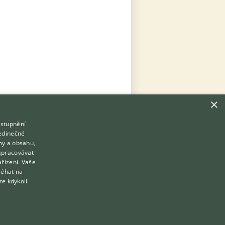
×
ístupnění
Hledáte zvířecího kamaráda?
jedinečné
Zdarma vám poradí
my a obsahu,
VETERINÁŘ ONLINE
zpracovávat
Přihlášení
ařízení. Vaše
KONZULTOVAT S VETERINÁŘEM
léhat na
Registrace
te kdykoli