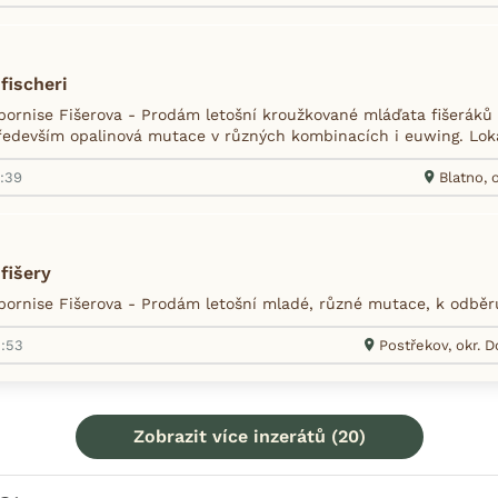
fischeri
ornise Fišerova - Prodám letošní kroužkované mláďata fišeráků 
ředevším opalinová mutace v různých kombinacích i euwing. Loka
1:39
Blatno, 
fišery
ornise Fišerova - Prodám letošní mladé, různé mutace, k odbě
3:53
Postřekov, okr. 
Zobrazit více inzerátů (20)