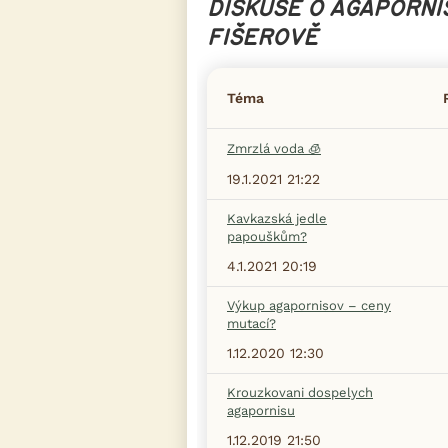
DISKUSE O AGAPORNI
FIŠEROVĚ
Téma
Zmrzlá voda 🧊
19.1.2021 21:22
Kavkazská jedle
papouškům?
4.1.2021 20:19
Výkup agapornisov – ceny
mutací?
1.12.2020 12:30
Krouzkovani dospelych
agapornisu
1.12.2019 21:50