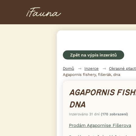
Zpět na výpis inzerátů
Domů
Inzerce
Okrasné ptac
Agapornis fishery, fišerák, dna
AGAPORNIS FISH
DNA
Inzerováno 31 dní
(170 zobrazení)
Prodám Agapornise Fišerova