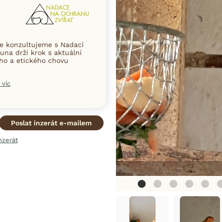
ce konzultujeme s Nadací
una drží krok s aktuální
ního a etického chovu
 víc
Poslat inzerát e-mailem
nzerát