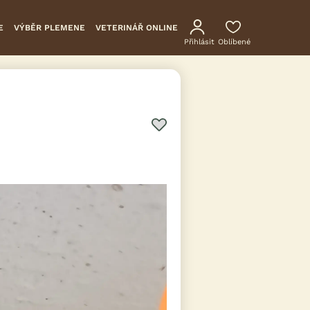
E
VÝBĚR PLEMENE
VETERINÁŘ ONLINE
Přihlásit
Oblíbené