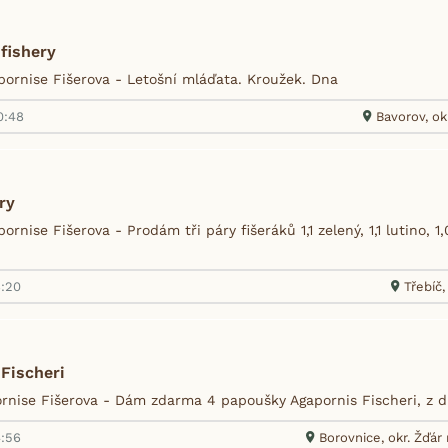
fishery
ornise Fišerova - Letošní mláďata. Kroužek. Dna
0:48
Bavorov, ok
ry
rnise Fišerova - Prodám tři páry fišeráků 1,1 zelený, 1,1 lutino, 1,
8:20
Třebíč,
Fischeri
ornise Fišerova - Dám zdarma 4 papoušky Agapornis Fischeri, z 
4:56
Borovnice, okr. Žďár