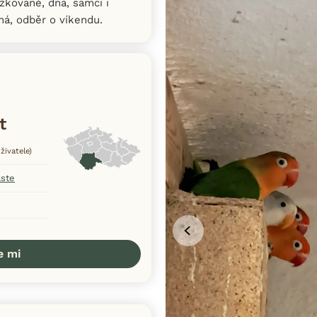
žkované, dna, samci i
ná, odběr o víkendu.
t
živatele)
aste
e mi