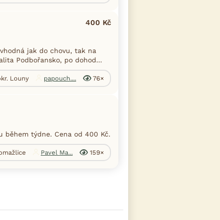
400 Kč
vhodná jak do chovu, tak na
lita Podbořansko, po dohod...
okr. Louny
papouch....
76×
ru během týdne. Cena od 400 Kč.
Domažlice
Pavel Ma...
159×