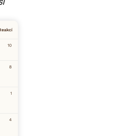
SI
Reakcí
10
8
1
4