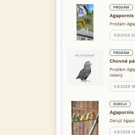
PRODÁM
Agapornis 
Prodám Agap
4.8.2026 2
PRODÁM
Chovné pá
Prodám Agapo
zelený
4.8.2026 1
DARUJI
Agapornis 
Daruji Agap
4.8.2026 1