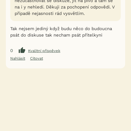
nezúčastňovat se diskuze, jít na pivo a tam se
na i y nehledí. Děkuji za pochopení odpovědi. V
případě nejasnosti rád vysvětlím.
Tak nejsem jediný když budu něco do budoucna
psát do diskuse tak necham psát přítelkyni
0
Kvalitní příspěvek
Nahlásit
Citovat