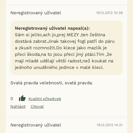
Neregistrovaný uživatel
19.12.2013 10:39
Neregistrovaný uživatel napsal(a):
Sám si jelito,ach jo,prej MEZY ,ten čeština
dostává zabrat.Jinak takovej fogl patří do páru
a zkusit rozmnožit.Do klece jako mazlík je
přeci škoda,na to jsou přeci jiný ptáci.Tím ,že
mají mladé udělají větší radost,než koukat na
jednoho unuděného jedince v malé kleci.
Svatá pravda velebnosti, svatá pravda.
0
Kvalitní příspěvek
Nahlásit
Citovat
Neregistrovaný uživatel
19.12.2013 14:21