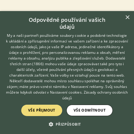
×
Odpovědné používání vašich
údajů
My a naši partneři používáme soubory cookie a podobné technologie
k ukládání a zpřístupnění informací ve vašem zařízení a ke zpracování
osobních údajů, jako je vaše IP adresa, jedinečné identifikátory a
údaje o prohlížení, pro personalizovanou reklamu a obsah, měření
reklamy a obsahu, analýzu publika a zlepšování služeb.
Dodavatelé
třetích stran (1866)
mohou vaše údaje zpracovávat také pro tyto i
Hledáte zvířecího kamaráda?
další účely, včetně používání přesných údajů o geolokaci a
Zdarma vám poradí
charakteristik zařízení. Vaše volby se vztahují pouze na tento web.
VETERINÁŘ ONLINE
Někteří dodavatelé mohou místo souhlasu spoléhat na oprávněný
KONZULTOVAT S
zájem; máte právo vznést námitku v
Nastavení reklamy
. Svůj souhlas
VETERINÁŘEM
můžete kdykoli odvolat v
Nastavení cookies
.
Zásady ochrany osobních
PŘIDEJTE REAKCI
Přihlásit se
údajů
Přezdívka
VŠE PŘIJMOUT
VŠE ODMÍTNOUT
PŘIZPŮSOBIT
Email