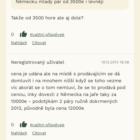
Německu mladý pár od 3500e i levněji
Takže od 3500 hore ale aj dole?
0
Kvalitní příspěvek
Nahlásit
Citovat
Neregistrovaný uživatel
19.12.2013 18:08
cena je udána ale na místě s prodávajícím se dá
domluvit i na mnohem nižší když se toho vezme
víc akorát se o tom nemluví, že se to prodává pod
cenou, inky dovezli z Německa na jaře taky za
10000e - podotýkám 2 páry ručně dokrmených
2013, původně byla cena 12000e
0
Kvalitní příspěvek
Nahlásit
Citovat