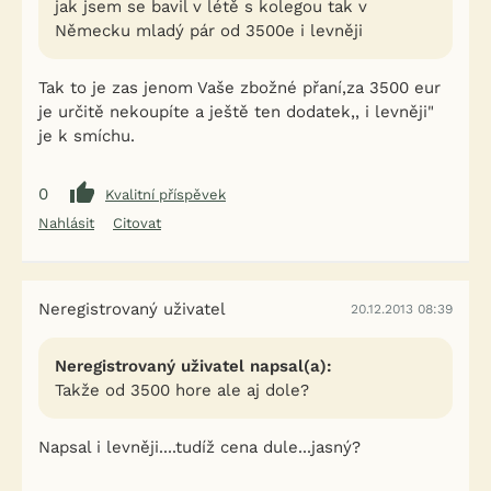
jak jsem se bavil v létě s kolegou tak v
Německu mladý pár od 3500e i levněji
Tak to je zas jenom Vaše zbožné přaní,za 3500 eur
je určitě nekoupíte a ještě ten dodatek,, i levněji"
je k smíchu.
0
Kvalitní příspěvek
Nahlásit
Citovat
Neregistrovaný uživatel
20.12.2013 08:39
Neregistrovaný uživatel napsal(a):
Takže od 3500 hore ale aj dole?
Napsal i levněji....tudíž cena dule...jasný?