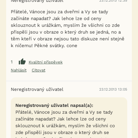
Neregistrovaný uživatel
23.12.2013 12:35
Přátelé, Vánoce jsou za dveřmi a Vy se tady
začínáte napadat? Jak lehce lze od ceny
sklouznout k urážkám, myslím že všichni co zde
přispěli jsou v obraze o který druh se jedná, no a
těm kteří v obraze nejsou tato diskuze není stejně
k ničemu! Pěkné svátky. cone
1
Kvalitní příspěvek
Nahlásit
Citovat
Neregistrovaný uživatel
23.12.2013 13:05
Neregistrovaný uživatel napsal(a):
Přátelé, Vánoce jsou za dveřmi a Vy se tady
začínáte napadat? Jak lehce lze od ceny
sklouznout k urážkám, myslím že všichni co
zde přispěli jsou v obraze o který druh se