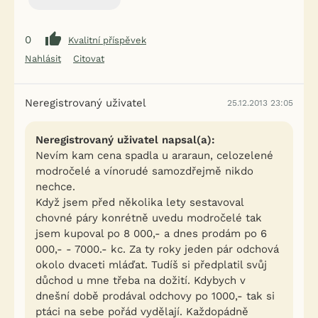
0
Kvalitní příspěvek
Nahlásit
Citovat
Neregistrovaný uživatel
25.12.2013 23:05
Neregistrovaný uživatel napsal(a):
Nevím kam cena spadla u araraun, celozelené
modročelé a vínorudé samozdřejmě nikdo
nechce.
Když jsem před několika lety sestavoval
chovné páry konrétně uvedu modročelé tak
jsem kupoval po 8 000,- a dnes prodám po 6
000,- - 7000.- kc. Za ty roky jeden pár odchová
okolo dvaceti mláďat. Tudíš si předplatil svůj
důchod u mne třeba na dožití. Kdybych v
dnešní době prodával odchovy po 1000,- tak si
ptáci na sebe pořád vydělají. Každopádně