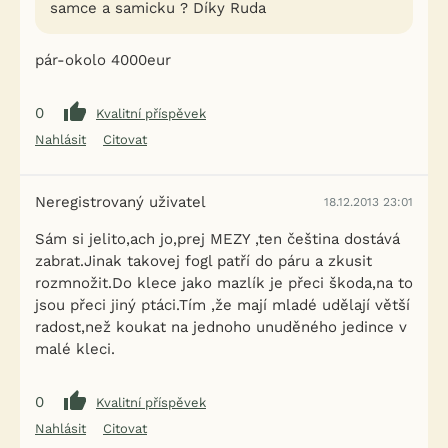
samce a samicku ? Díky Ruda
pár-okolo 4000eur
0
Kvalitní příspěvek
Nahlásit
Citovat
Neregistrovaný uživatel
18.12.2013 23:01
Sám si jelito,ach jo,prej MEZY ,ten čeština dostává
zabrat.Jinak takovej fogl patří do páru a zkusit
rozmnožit.Do klece jako mazlík je přeci škoda,na to
jsou přeci jiný ptáci.Tím ,že mají mladé udělají větší
radost,než koukat na jednoho unuděného jedince v
malé kleci.
0
Kvalitní příspěvek
Nahlásit
Citovat