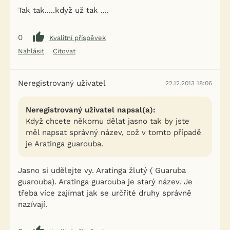
Tak tak.....když už tak ....
0
Kvalitní příspěvek
Nahlásit
Citovat
Neregistrovaný uživatel
22.12.2013 18:06
Neregistrovaný uživatel napsal(a):
Když chcete někomu dělat jasno tak by jste
měl napsat správný název, což v tomto případě
je Aratinga guarouba.
Jasno si udělejte vy. Aratinga žlutý ( Guaruba
guarouba). Aratinga guarouba je starý název. Je
třeba více zajímat jak se určřité druhy správně
nazívají.