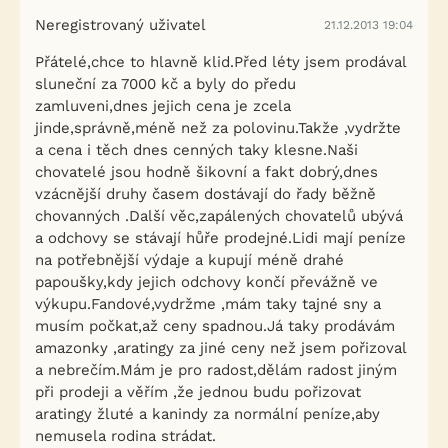
Neregistrovaný uživatel
21.12.2013 19:04
Přátelé,chce to hlavně klid.Před léty jsem prodával
sluneční za 7000 kč a byly do předu
zamluveni,dnes jejich cena je zcela
jinde,správně,méně než za polovinu.Takže ,vydržte
a cena i těch dnes cenných taky klesne.Naši
chovatelé jsou hodně šikovní a fakt dobrý,dnes
vzácnější druhy časem dostávají do řady běžně
chovanných .Další věc,zapálených chovatelů ubývá
a odchovy se stávají hůře prodejné.Lidi mají peníze
na potřebnější výdaje a kupují méně drahé
papoušky,kdy jejich odchovy končí převážně ve
výkupu.Fandové,vydržme ,mám taky tajné sny a
musím počkat,až ceny spadnou.Já taky prodávám
amazonky ,aratingy za jiné ceny než jsem pořizoval
a nebrečím.Mám je pro radost,dělám radost jiným
při prodeji a věřím ,že jednou budu pořizovat
aratingy žluté a kanindy za normální peníze,aby
nemusela rodina strádat.