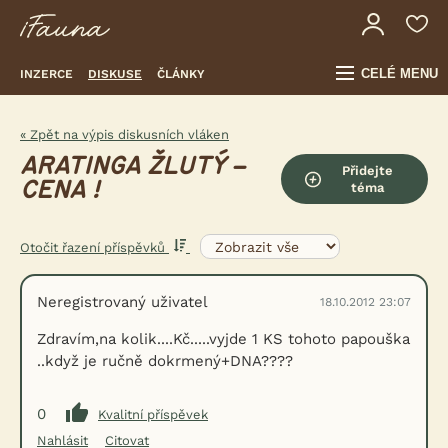
CELÉ MENU
INZERCE
DISKUSE
ČLÁNKY
« Zpět na výpis diskusních vláken
ARATINGA ŽLUTÝ –
Přidejte
CENA !
téma
Otočit řazení příspěvků
Neregistrovaný uživatel
18.10.2012 23:07
Zdravím,na kolik....Kč.....vyjde 1 KS tohoto papouška
..když je ručně dokrmený+DNA????
0
Kvalitní příspěvek
Nahlásit
Citovat