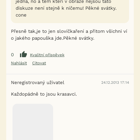
jedná, no a těm kteří v obraze nejsou tato
diskuze není stejně k ničemu! Pěkné svátky.
cone
Přesně tak,je to jen slovíčkaření a přitom všichni ví
o jakého papouška jde.Pěkné svátky.
0
Kvalitní příspěvek
Nahlásit
Citovat
Neregistrovaný uživatel
24.12.2013 17:14
Každopádně to jsou krasavci.