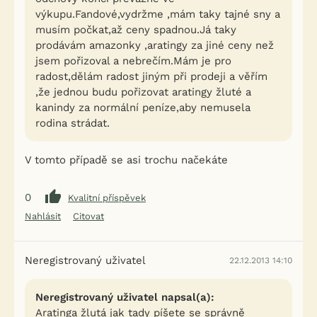
výkupu.Fandové,vydržme ,mám taky tajné sny a
musím počkat,až ceny spadnou.Já taky
prodávám amazonky ,aratingy za jiné ceny než
jsem pořizoval a nebrečím.Mám je pro
radost,dělám radost jiným při prodeji a věřím
,že jednou budu pořizovat aratingy žluté a
kanindy za normální peníze,aby nemusela
rodina strádat.
V tomto případě se asi trochu načekáte
0
Kvalitní příspěvek
Nahlásit
Citovat
Neregistrovaný uživatel
22.12.2013 14:10
Neregistrovaný uživatel napsal(a):
Aratinga žlutá jak tady píšete se správně