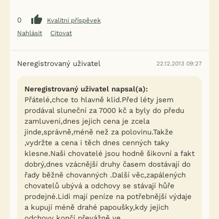
0
Kvalitní příspěvek
Nahlásit
Citovat
Neregistrovaný uživatel
22.12.2013 09:27
Neregistrovaný uživatel napsal(a):
Přátelé,chce to hlavně klid.Před léty jsem
prodával sluneční za 7000 kč a byly do předu
zamluveni,dnes jejich cena je zcela
jinde,správně,méně než za polovinu.Takže
,vydržte a cena i těch dnes cenných taky
klesne.Naši chovatelé jsou hodně šikovní a fakt
dobrý,dnes vzácnější druhy časem dostávají do
řady běžně chovanných .Další věc,zapálených
chovatelů ubývá a odchovy se stávají hůře
prodejné.Lidi mají peníze na potřebnější výdaje
a kupují méně drahé papoušky,kdy jejich
odchovy končí převážně ve