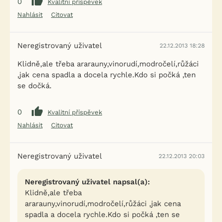
0
Kvalitní příspěvek
Nahlásit
Citovat
Neregistrovaný uživatel
22.12.2013 18:28
Klidně,ale třeba ararauny,vinorudí,modročelí,růžáci
,jak cena spadla a docela rychle.Kdo si počká ,ten
se dočká.
0
Kvalitní příspěvek
Nahlásit
Citovat
Neregistrovaný uživatel
22.12.2013 20:03
Neregistrovaný uživatel napsal(a):
Klidně,ale třeba
ararauny,vinorudí,modročelí,růžáci ,jak cena
spadla a docela rychle.Kdo si počká ,ten se