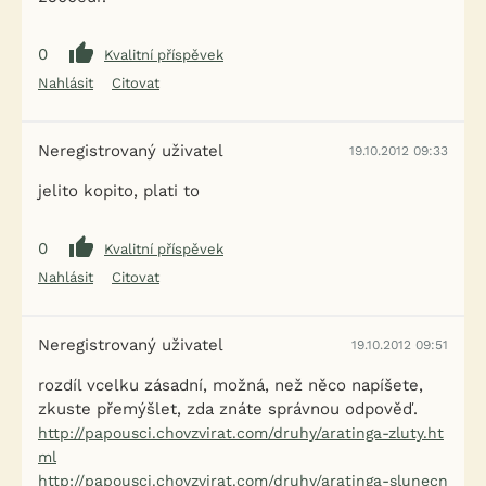
0
Kvalitní příspěvek
Nahlásit
Citovat
Neregistrovaný uživatel
19.10.2012 09:33
jelito kopito, plati to
0
Kvalitní příspěvek
Nahlásit
Citovat
Neregistrovaný uživatel
19.10.2012 09:51
rozdíl vcelku zásadní, možná, než něco napíšete,
zkuste přemýšlet, zda znáte správnou odpověď.
http://papousci.chovzvirat.com/druhy/aratinga-zluty.ht
ml
http://papousci.chovzvirat.com/druhy/aratinga-slunecn