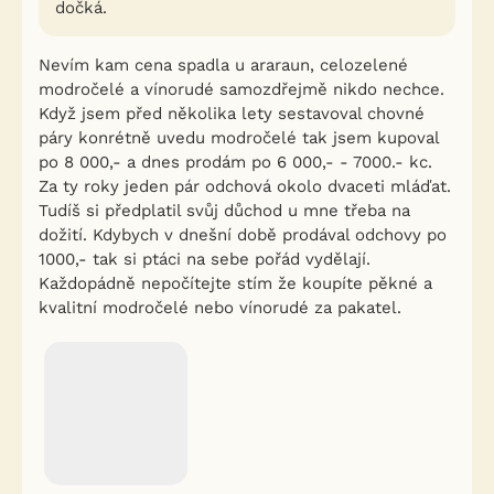
dočká.
Nevím kam cena spadla u araraun, celozelené
modročelé a vínorudé samozdřejmě nikdo nechce.
Když jsem před několika lety sestavoval chovné
páry konrétně uvedu modročelé tak jsem kupoval
po 8 000,- a dnes prodám po 6 000,- - 7000.- kc.
Za ty roky jeden pár odchová okolo dvaceti mláďat.
Tudíš si předplatil svůj důchod u mne třeba na
dožití. Kdybych v dnešní době prodával odchovy po
1000,- tak si ptáci na sebe pořád vydělají.
Každopádně nepočítejte stím že koupíte pěkné a
kvalitní modročelé nebo vínorudé za pakatel.