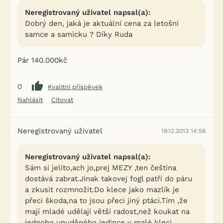
Neregistrovaný uživatel napsal(a):
Dobrý den, jaká je aktuální cena za letošní
samce a samicku ? Díky Ruda
Pár 140.000kč
0
Kvalitní příspěvek
Nahlásit
Citovat
Neregistrovaný uživatel
19.12.2013 14:56
Neregistrovaný uživatel napsal(a):
Sám si jelito,ach jo,prej MEZY ,ten čeština
dostává zabrat.Jinak takovej fogl patří do páru
a zkusit rozmnožit.Do klece jako mazlík je
přeci škoda,na to jsou přeci jiný ptáci.Tím ,že
mají mladé udělají větší radost,než koukat na
jednoho unuděného jedince v malé kleci.