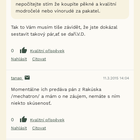
nepočítejte stím že koupíte pěkné a kvalitní
modročelé nebo vínorudé za pakatel.
Tak to Vám musím tiše závidět, že jste dokázal
sestavit takový pár,ať se daří.V.D.
0
Kvalitní příspěvek
Nahlásit
Citovat
tanap
11.3.2015 14:04
Momentálne ich predáva pán z Rakúska
/mechatron/ a mám o ne záujem, nemáte s ním
niekto skúsenosť.
0
Kvalitní příspěvek
Nahlásit
Citovat