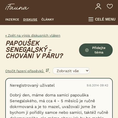
CELÉ MENU
INZERCE
DISKUSE
ČLÁNKY
« Zpět na výpis diskusních vláken
PAPOUŠEK
Přidejte
SENEGALSKÝ -
téma
CHOVÁNÍ V PÁRU?
Otočit řazení příspěvků
Neregistrovaný uživatel
9.6.2014 09:42
Dobrý den, máme doma samici papouška
Senegalského, má cca 4 - 5 měsíců je ručně
dokrmovaná a je to mazel, uvažovali jsme že
bychom ji pořídily samce nebo samici, taktéž ručně