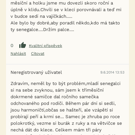
měsíční a holku jsme mu dovezli skoro roční a
úplně v klidu.Chvíli se v kleci porovnávali a teď mi
v budce sedí na vajíčkách.....
Ale bylo by dobré,aby poradil někdo,kdo má takto
ty senegalce....Držím palce....
0
Kvalitní příspěvek
Nahlásit
Citovat
Neregistrovaný uživatel
9.6.2014 13:53
Zdravím, neměl by to být problém,mladí senegalci
si na sebe zvyknou, sám jsem k tříměsíční
dokrmené samičce dal ročního samečka
odchovaného pod rodiči. Během pár dní si sedli,
jsou harmoničtí,občas se hašteří, ale vzápětí si
probírají peří a krmí se... Samec je zhruba po roce
polokrotký, vezme si burák z ruky a na větvičce se
nechá dát do klece. Celkem mám tři páry