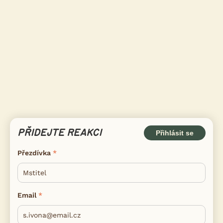
PŘIDEJTE REAKCI
Přihlásit se
Přezdívka
Email