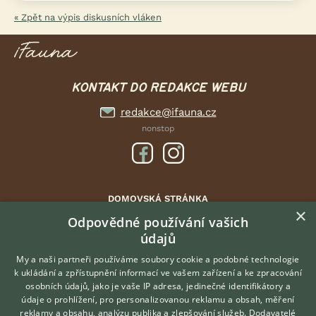
« Zpět na výpis diskusních vláken
KONTAKT DO REDAKCE WEBU
redakce@ifauna.cz
nonstop
DOMOVSKÁ STRÁNKA
×
INZERCE
Odpovědné používání vašich
údajů
DISKUSE
ČLÁNKY
My a naši partneři používáme soubory cookie a podobné technologie
k ukládání a zpřístupnění informací ve vašem zařízení a ke zpracování
ATLAS
osobních údajů, jako je vaše IP adresa, jedinečné identifikátory a
údaje o prohlížení, pro personalizovanou reklamu a obsah, měření
O nás
reklamy a obsahu, analýzu publika a zlepšování služeb.
Dodavatelé