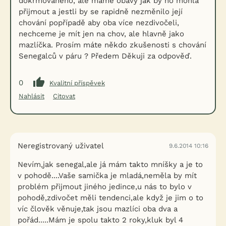
dokrmovaného, ale máme obavy jak by ho mohla
přijmout a jestli by se rapidně nezměnilo její
chování popřípadě aby oba více nezdivočeli,
nechceme je mít jen na chov, ale hlavně jako
mazlíčka. Prosím máte někdo zkušenosti s chování
Senegalců v páru ? Předem Děkuji za odpověď.
0
Kvalitní příspěvek
Nahlásit
Citovat
Neregistrovaný uživatel
9.6.2014 10:16
Nevím,jak senegal,ale já mám takto mníšky a je to
v pohodě....Vaše samička je mladá,neměla by mít
problém přijmout jiného jedince,u nás to bylo v
pohodě,zdivočet měli tendenci,ale když je jim o to
víc člověk věnuje,tak jsou mazlíci oba dva a
pořád.....Mám je spolu takto 2 roky,kluk byl 4