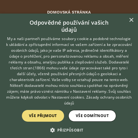
DOMOVSKÁ STRÁNKA
×
INZERCE
Odpovědné používání vašich
údajů
DISKUSE
ČLÁNKY
My a naši partneři používáme soubory cookie a podobné technologie
k ukládání a zpřístupnění informací ve vašem zařízení a ke zpracování
ATLAS
osobních údajů, jako je vaše IP adresa, jedinečné identifikátory a
údaje o prohlížení, pro personalizovanou reklamu a obsah, měření
O nás
reklamy a obsahu, analýzu publika a zlepšování služeb.
Dodavatelé
třetích stran (1866)
mohou vaše údaje zpracovávat také pro tyto i
Kontakt
Hledáte zvířecího kamaráda?
další účely, včetně používání přesných údajů o geolokaci a
Zdarma vám poradí
Možnosti zvýraznění inzerátů
charakteristik zařízení. Vaše volby se vztahují pouze na tento web.
VETERINÁŘ ONLINE
Podmínky užití
Někteří dodavatelé mohou místo souhlasu spoléhat na oprávněný
KONZULTOVAT S
zájem; máte právo vznést námitku v
Nastavení reklamy
. Svůj souhlas
Zpracování osobních údajů
VETERINÁŘEM
můžete kdykoli odvolat v
Nastavení cookies
.
Zásady ochrany osobních
údajů
Přihlášení
VŠE PŘIJMOUT
VŠE ODMÍTNOUT
Registrace
PŘIZPŮSOBIT
Created by