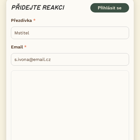
PŘIDEJTE REAKCI
Přihlásit se
Přezdívka
Email