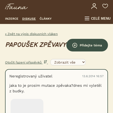
CELÉ MENU
INZERCE
DISKUSE
ČLÁNKY
« Zpět na výpis diskusních vláken
PAPOUŠEK ZPĚVAVY
Přidejte téma
Otočit řazení příspěvků
Neregistrovaný uživatel
13.6.2014 16:57
jaka to je prosim mutace zpěvaka?dnes mi vyletěl
z budky.