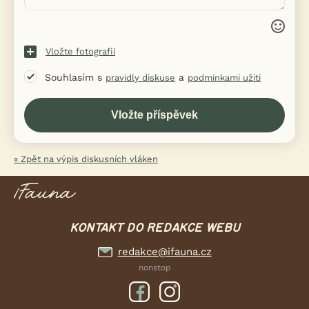
Vložte fotografii
Souhlasím s
a
pravidly diskuse
podmínkami užití
« Zpět na výpis diskusních vláken
KONTAKT DO REDAKCE WEBU
redakce@ifauna.cz
nonstop