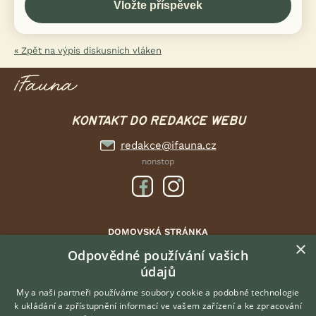
« Zpět na výpis diskusních vláken
KONTAKT DO REDAKCE WEBU
redakce@ifauna.cz
nonstop
DOMOVSKÁ STRÁNKA
×
INZERCE
Odpovědné používání vašich
údajů
DISKUSE
ČLÁNKY
My a naši partneři používáme soubory cookie a podobné technologie
k ukládání a zpřístupnění informací ve vašem zařízení a ke zpracování
ATLAS