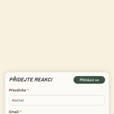
PŘIDEJTE REAKCI
Přihlásit se
Přezdívka
Email