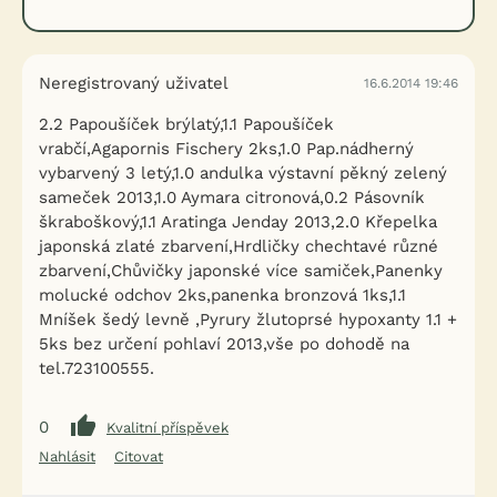
Neregistrovaný uživatel
16.6.2014 19:46
2.2 Papoušíček brýlatý,1.1 Papoušíček
vrabčí,Agapornis Fischery 2ks,1.0 Pap.nádherný
vybarvený 3 letý,1.0 andulka výstavní pěkný zelený
sameček 2013,1.0 Aymara citronová,0.2 Pásovník
škraboškový,1.1 Aratinga Jenday 2013,2.0 Křepelka
japonská zlaté zbarvení,Hrdličky chechtavé různé
zbarvení,Chůvičky japonské více samiček,Panenky
molucké odchov 2ks,panenka bronzová 1ks,1.1
Mníšek šedý levně ,Pyrury žlutoprsé hypoxanty 1.1 +
5ks bez určení pohlaví 2013,vše po dohodě na
tel.723100555.
0
Kvalitní příspěvek
Nahlásit
Citovat