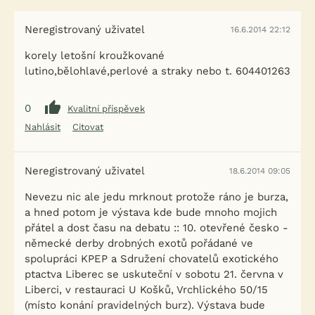
Neregistrovaný uživatel
16.6.2014 22:12
korely letošní kroužkované
lutino,bělohlavé,perlové a straky nebo t. 604401263
0
Kvalitní příspěvek
Nahlásit
Citovat
Neregistrovaný uživatel
18.6.2014 09:05
Nevezu nic ale jedu mrknout protože ráno je burza,
a hned potom je výstava kde bude mnoho mojich
přátel a dost času na debatu :: 10. otevřené česko -
německé derby drobných exotů pořádané ve
spolupráci KPEP a Sdružení chovatelů exotického
ptactva Liberec se uskuteční v sobotu 21. června v
Liberci, v restauraci U Košků, Vrchlického 50/15
(místo konání pravidelných burz). Výstava bude