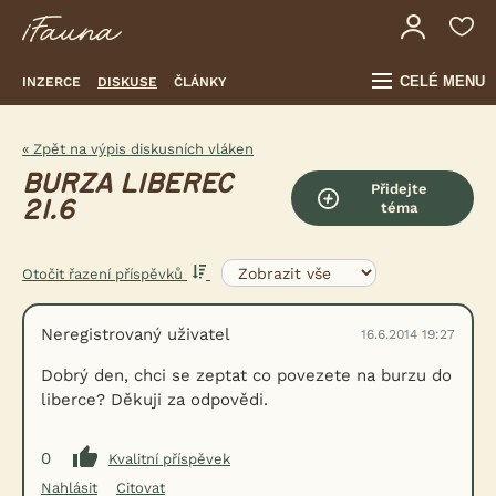
CELÉ MENU
INZERCE
DISKUSE
ČLÁNKY
« Zpět na výpis diskusních vláken
BURZA LIBEREC
Přidejte
21.6
téma
Otočit řazení příspěvků
Neregistrovaný uživatel
16.6.2014 19:27
Dobrý den, chci se zeptat co povezete na burzu do
liberce? Děkuji za odpovědi.
0
Kvalitní příspěvek
Nahlásit
Citovat