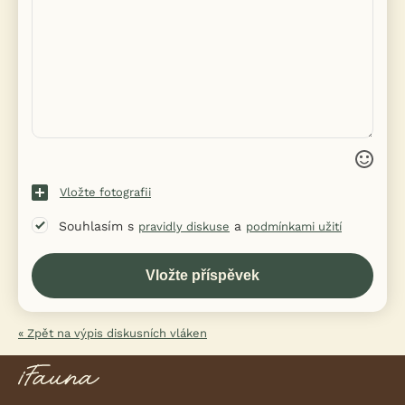
Vložte fotografii
Souhlasím s
a
pravidly diskuse
podmínkami užití
« Zpět na výpis diskusních vláken