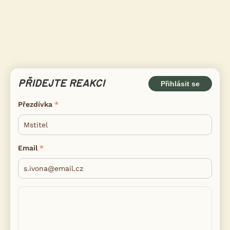
PŘIDEJTE REAKCI
Přihlásit se
Přezdívka
Email