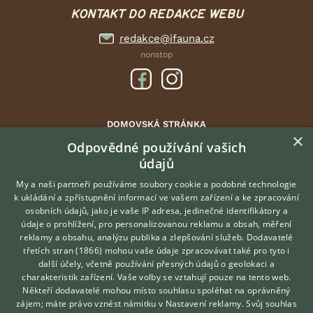
KONTAKT DO REDAKCE WEBU
redakce@ifauna.cz
nonstop
DOMOVSKÁ STRÁNKA
×
INZERCE
Odpovědné používání vašich
údajů
DISKUSE
ČLÁNKY
My a naši partneři používáme soubory cookie a podobné technologie
k ukládání a zpřístupnění informací ve vašem zařízení a ke zpracování
ATLAS
osobních údajů, jako je vaše IP adresa, jedinečné identifikátory a
údaje o prohlížení, pro personalizovanou reklamu a obsah, měření
O nás
reklamy a obsahu, analýzu publika a zlepšování služeb.
Dodavatelé
třetích stran (1866)
mohou vaše údaje zpracovávat také pro tyto i
Kontakt
Hledáte zvířecího kamaráda?
další účely, včetně používání přesných údajů o geolokaci a
Zdarma vám poradí
Možnosti zvýraznění inzerátů
charakteristik zařízení. Vaše volby se vztahují pouze na tento web.
VETERINÁŘ ONLINE
Podmínky užití
Někteří dodavatelé mohou místo souhlasu spoléhat na oprávněný
KONZULTOVAT S
zájem; máte právo vznést námitku v
Nastavení reklamy
. Svůj souhlas
Zpracování osobních údajů
VETERINÁŘEM