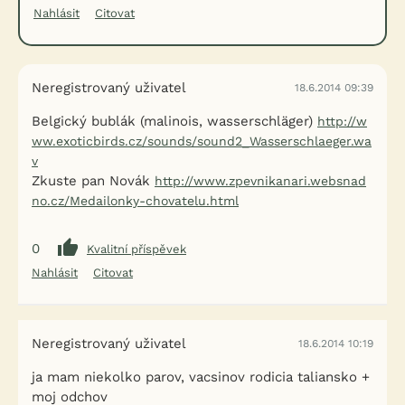
Nahlásit
Citovat
Neregistrovaný uživatel
18.6.2014 09:39
Belgický bublák (malinois, wasserschläger)
http://w
ww.exoticbirds.cz/sounds/sound2_Wasserschlaeger.wa
v
Zkuste pan Novák
http://www.zpevnikanari.websnad
no.cz/Medailonky-chovatelu.html
0
Kvalitní příspěvek
Nahlásit
Citovat
Neregistrovaný uživatel
18.6.2014 10:19
ja mam niekolko parov, vacsinov rodicia taliansko +
moj odchov