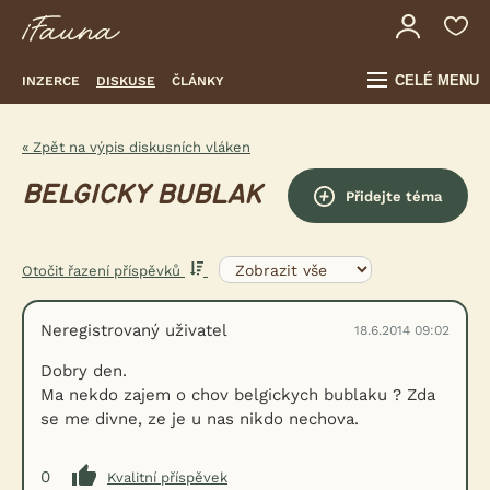
CELÉ MENU
INZERCE
DISKUSE
ČLÁNKY
« Zpět na výpis diskusních vláken
BELGICKY BUBLAK
Přidejte téma
Otočit řazení příspěvků
Neregistrovaný uživatel
18.6.2014 09:02
Dobry den.
Ma nekdo zajem o chov belgickych bublaku ? Zda
se me divne, ze je u nas nikdo nechova.
0
Kvalitní příspěvek