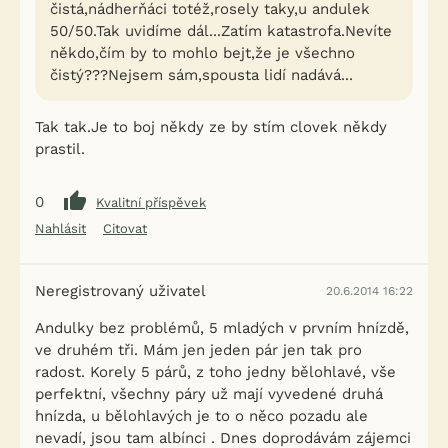
čistá,nádherňáci totéž,rosely taky,u andulek
50/50.Tak uvidíme dál...Zatím katastrofa.Nevíte
někdo,čím by to mohlo bejt,že je všechno
čistý???Nejsem sám,spousta lidí nadává...
Tak tak.Je to boj někdy ze by stím clovek někdy
prastil.
0
Kvalitní příspěvek
Nahlásit
Citovat
Neregistrovaný uživatel
20.6.2014 16:22
Andulky bez problémů, 5 mladých v prvním hnízdě,
ve druhém tři. Mám jen jeden pár jen tak pro
radost. Korely 5 párů, z toho jedny bělohlavé, vše
perfektní, všechny páry už mají vyvedené druhá
hnízda, u bělohlavých je to o něco pozadu ale
nevadí, jsou tam albínci . Dnes doprodávám zájemci