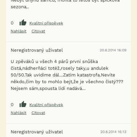
Nebýt úhynu samců, mohla to letos být špičková
sezona..
0
Kvalitní příspěvek
Nahlásit
Citovat
Neregistrovaný uživatel
20.6.2014 16:09
U zpěváků u všech 4 párů první snůška
čistá,nádherňáci totéž,rosely taky,u andulek
50/50.Tak uvidíme dál...Zatím katastrofa.Nevíte
někdo,čím by to mohlo bejt,že je všechno čistý???
Nejsem sám,spousta lidí nadává...
0
Kvalitní příspěvek
Nahlásit
Citovat
Neregistrovaný uživatel
20.6.2014 16:13