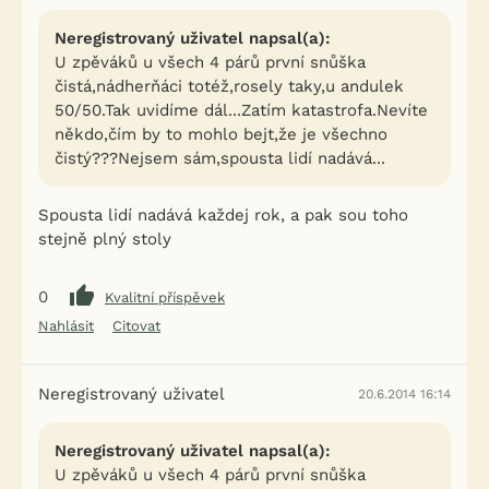
Neregistrovaný uživatel napsal(a):
U zpěváků u všech 4 párů první snůška
čistá,nádherňáci totéž,rosely taky,u andulek
50/50.Tak uvidíme dál...Zatím katastrofa.Nevíte
někdo,čím by to mohlo bejt,že je všechno
čistý???Nejsem sám,spousta lidí nadává...
Spousta lidí nadává každej rok, a pak sou toho
stejně plný stoly
0
Kvalitní příspěvek
Nahlásit
Citovat
Neregistrovaný uživatel
20.6.2014 16:14
Neregistrovaný uživatel napsal(a):
U zpěváků u všech 4 párů první snůška