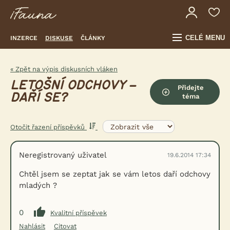
CELÉ MENU
INZERCE
DISKUSE
ČLÁNKY
« Zpět na výpis diskusních vláken
LETOŠNÍ ODCHOVY –
Přidejte
DAŘÍ SE?
téma
Otočit řazení příspěvků
Neregistrovaný uživatel
19.6.2014 17:34
Chtěl jsem se zeptat jak se vám letos daří odchovy
mladých ?
0
Kvalitní příspěvek
Nahlásit
Citovat