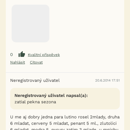
0
Kvalitní příspěvek
Nahlásit
Citovat
Neregistrovaný uživatel
20.6.2014 17:51
Neregistrovaný uživatel napsal(a):
zatial pekna sezona
U me aj dobry jedna para lutino rosel 2mlady, druha
6 mladat, cerveny 5 mladat, penant 5 ml., zlutolici
6 mladat, modra 5, pyrury zatim 3 mlade, u mnichu