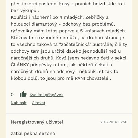
přes inzerci poslední kusy z prvních hnízd. Jde to i
bez výkupu .
Kouřáci i nádherní po 4 mladých. Zebřičky a
holoubci diamantový - odchovy bez problémů,
rýžovníky mám letos poprvé a 5 krásných mladých.
Stěžovat si rozhodně nemůžu, na druhou stranu je
to všechno taková ta "začátečnická" austrálie, čili ty
odchovy tam jsou určitě daleko jednodušší než u
náročnějších druhů. Když jsem nedávno četl v sekci
ČLÁNKY příspěvky o tom, jak někteří čekají u
náročných druhů na odchovy i několik let tak to
klobou dolů, to jsou pro mě PÁNI chovatelé .
0
Kvalitní příspěvek
Nahlásit
Citovat
Neregistrovaný uživatel
20.6.2014 16:50
zatial pekna sezona