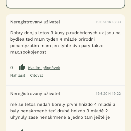
Neregistrovaný uživatel
19.6.2014 18:33
Dobry den,ja letos 3 kusy p.rudobrichych uz jsou na
bydlea ted mam tyden 4 mlade prirodni
penantyzatim mam jen tyhle dva pary takze
max.spokojenost
0
Kvalitní příspěvek
Nahlásit
Citovat
Neregistrovaný uživatel
19.6.2014 19:22
mě se letos nedaří korely první hnízdo 4 mladé a
byly nenakrmené teď druhé hnízdo 3 mladé 2
uhynuly zase nenakrmené a jedno tam ještě je