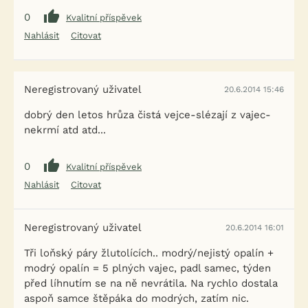
0
Kvalitní příspěvek
Nahlásit
Citovat
Neregistrovaný uživatel
20.6.2014 15:46
dobrý den letos hrůza čistá vejce-slézají z vajec-
nekrmí atd atd...
0
Kvalitní příspěvek
Nahlásit
Citovat
Neregistrovaný uživatel
20.6.2014 16:01
Tři loňský páry žlutolících.. modrý/nejistý opalín +
modrý opalín = 5 plných vajec, padl samec, týden
před líhnutím se na ně nevrátila. Na rychlo dostala
aspoň samce štěpáka do modrých, zatím nic.