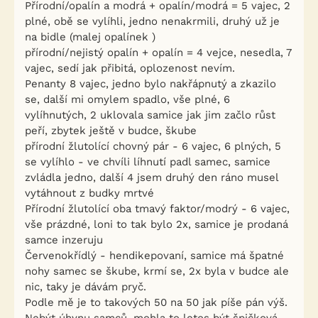
Přírodní/opalín a modrá + opalín/modrá = 5 vajec, 2
plné, obě se vylíhli, jedno nenakrmili, druhý už je
na bidle (malej opalínek )
přírodní/nejistý opalín + opalín = 4 vejce, nesedla, 7
vajec, sedí jak přibitá, oplozenost nevím.
Penanty 8 vajec, jedno bylo nakřápnutý a zkazilo
se, další mi omylem spadlo, vše plné, 6
vylíhnutých, 2 uklovala samice jak jim začlo růst
peří, zbytek ještě v budce, škube
přírodní žlutolící chovný pár - 6 vajec, 6 plných, 5
se vylíhlo - ve chvíli líhnutí padl samec, samice
zvládla jedno, další 4 jsem druhý den ráno musel
vytáhnout z budky mrtvé
Přírodní žlutolící oba tmavý faktor/modrý - 6 vajec,
vše prázdné, loni to tak bylo 2x, samice je prodaná
samce inzeruju
Červenokřídlý - hendikepovaní, samice má špatné
nohy samec se škube, krmí se, 2x byla v budce ale
nic, taky je dávám pryč.
Podle mě je to takových 50 na 50 jak píše pán výš.