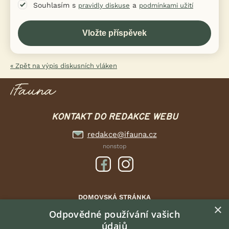
Souhlasím s
a
pravidly diskuse
podmínkami užití
« Zpět na výpis diskusních vláken
KONTAKT DO REDAKCE WEBU
redakce@ifauna.cz
nonstop
DOMOVSKÁ STRÁNKA
×
INZERCE
Odpovědné používání vašich
údajů
DISKUSE