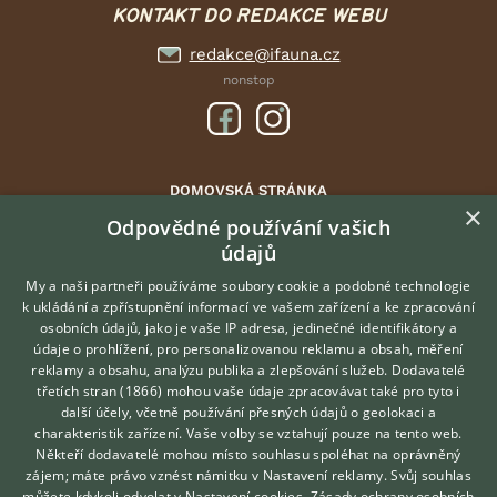
KONTAKT DO REDAKCE WEBU
redakce@ifauna.cz
nonstop
DOMOVSKÁ STRÁNKA
×
INZERCE
Odpovědné používání vašich
údajů
DISKUSE
ČLÁNKY
My a naši partneři používáme soubory cookie a podobné technologie
k ukládání a zpřístupnění informací ve vašem zařízení a ke zpracování
ATLAS
osobních údajů, jako je vaše IP adresa, jedinečné identifikátory a
údaje o prohlížení, pro personalizovanou reklamu a obsah, měření
O nás
reklamy a obsahu, analýzu publika a zlepšování služeb.
Dodavatelé
třetích stran (1866)
mohou vaše údaje zpracovávat také pro tyto i
Kontakt
Hledáte zvířecího kamaráda?
další účely, včetně používání přesných údajů o geolokaci a
Zdarma vám poradí
Možnosti zvýraznění inzerátů
charakteristik zařízení. Vaše volby se vztahují pouze na tento web.
VETERINÁŘ ONLINE
Podmínky užití
Někteří dodavatelé mohou místo souhlasu spoléhat na oprávněný
KONZULTOVAT S
zájem; máte právo vznést námitku v
Nastavení reklamy
. Svůj souhlas
Zpracování osobních údajů
VETERINÁŘEM
můžete kdykoli odvolat v
Nastavení cookies
.
Zásady ochrany osobních