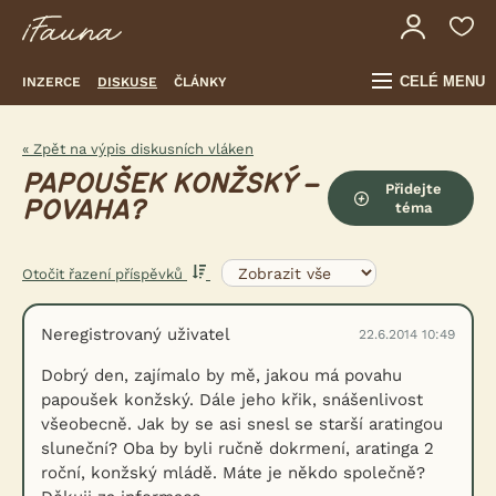
CELÉ MENU
INZERCE
DISKUSE
ČLÁNKY
« Zpět na výpis diskusních vláken
PAPOUŠEK KONŽSKÝ –
Přidejte
POVAHA?
téma
Otočit řazení příspěvků
Neregistrovaný uživatel
22.6.2014 10:49
Dobrý den, zajímalo by mě, jakou má povahu
papoušek konžský. Dále jeho křik, snášenlivost
všeobecně. Jak by se asi snesl se starší aratingou
sluneční? Oba by byli ručně dokrmení, aratinga 2
roční, konžský mládě. Máte je někdo společně?