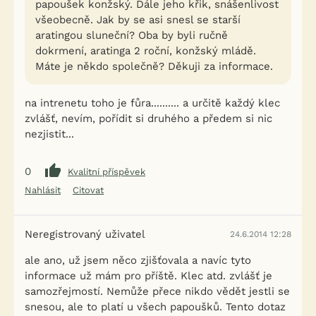
papoušek konžský. Dále jeho křik, snášenlivost
všeobecně. Jak by se asi snesl se starší
aratingou sluneční? Oba by byli ručně
dokrmení, aratinga 2 roční, konžský mládě.
Máte je někdo společně? Děkuji za informace.
na intrenetu toho je fůra.......... a určitě každý klec
zvlášť, nevím, pořídit si druhého a předem si nic
nezjistit...
0
Kvalitní příspěvek
Nahlásit
Citovat
Neregistrovaný uživatel
24.6.2014 12:28
ale ano, už jsem něco zjišťovala a navíc tyto
informace už mám pro příště. Klec atd. zvlášť je
samozřejmostí. Nemůže přece nikdo vědět jestli se
snesou, ale to platí u všech papoušků. Tento dotaz