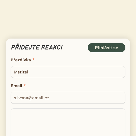
PŘIDEJTE REAKCI
Přihlásit se
Přezdívka
Email