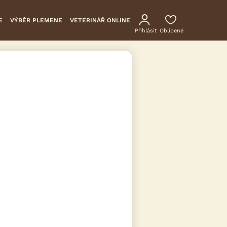
E
VÝBĚR PLEMENE
VETERINÁŘ ONLINE
Přihlásit
Oblíbené