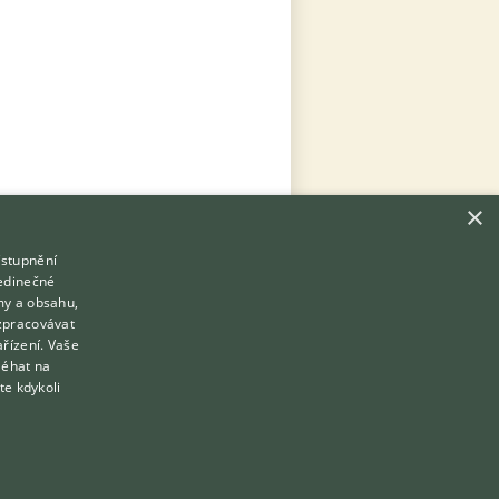
×
ístupnění
Hledáte zvířecího kamaráda?
jedinečné
Zdarma vám poradí
my a obsahu,
VETERINÁŘ ONLINE
zpracovávat
Přihlášení
ařízení. Vaše
KONZULTOVAT S VETERINÁŘEM
léhat na
Registrace
te kdykoli