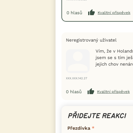
0
hlasů
Kvalitní příspěvek
Neregistrovaný uživatel
Vím, že v Holand
jsem se s tím je
jejich chov nenár
XXX.XXX.142.27
0
hlasů
Kvalitní příspěvek
PŘIDEJTE REAKCI
Přezdívka