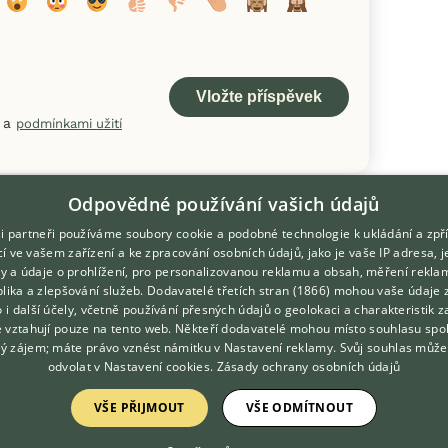
a
podmínkami užití
Odpovědné používání vašich údajů
i partneři používáme soubory cookie a podobné technologie k ukládání a zpř
í ve vašem zařízení a ke zpracování osobních údajů, jako je vaše IP adresa, 
ory a údaje o prohlížení, pro personalizovanou reklamu a obsah, měření rekla
lika a zlepšování služeb.
Dodavatelé třetích stran (1866)
mohou vaše údaje 
DOMOVSKÁ STRÁNKA
O nás
o i další účely, včetně používání přesných údajů o geolokaci a charakteristik z
e vztahují pouze na tento web. Někteří dodavatelé mohou místo souhlasu spo
INZERCE
Kontakt
ý zájem; máte právo vznést námitku v
Nastavení reklamy
. Svůj souhlas může
DISKUSE
Možnosti zvýraznění inzerátů
odvolat v
Nastavení cookies
.
Zásady ochrany osobních údajů
ČLÁNKY
Podmínky užití
VŠE PŘIJMOUT
VŠE ODMÍTNOUT
ATLAS
Zpracování osobních údajů