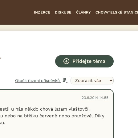
INZERCE
DISKUSE
ČLÁNKY
CHOVATELSKÉ STANIC
Přidejte téma
Otočit řazení příspěvků
23.6.2014 14:55
estli u nás někdo chová latam vlaštovčí,
u nebo na bříšku červeně nebo oranžově. Díky
ku.