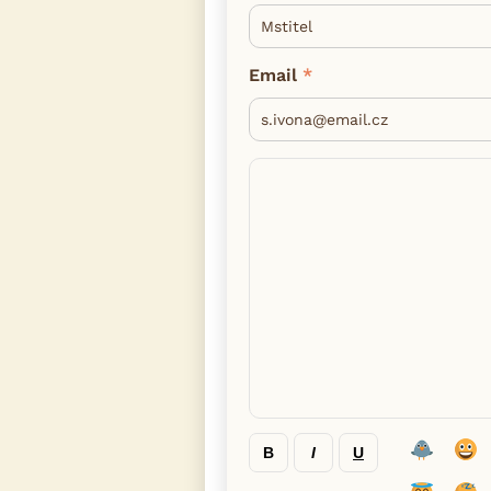
Email
B
I
U