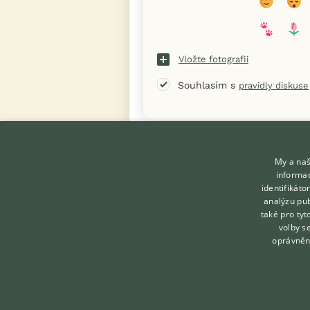
Vložte fotografii
Souhlasím s
pravidly diskuse
« Zpět na výpis diskusních vláken
My a naš
informac
identifikát
analýzu pub
také pro tyt
KONTAKT DO REDAKCE
volby s
WEBU
oprávněn
redakce@ifauna.cz
nonstop