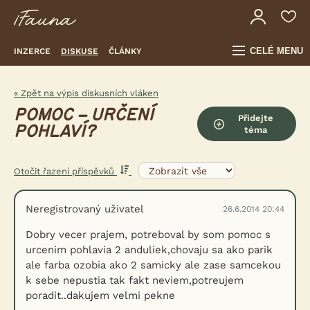
CELÉ MENU
INZERCE
DISKUSE
ČLÁNKY
« Zpět na výpis diskusních vláken
POMOC – URČENÍ
Přidejte
POHLAVÍ?
téma
Otočit řazení příspěvků
Neregistrovaný uživatel
26.6.2014 20:44
Dobry vecer prajem, potreboval by som pomoc s
urcenim pohlavia 2 anduliek,chovaju sa ako parik
ale farba ozobia ako 2 samicky ale zase samcekou
k sebe nepustia tak fakt neviem,potreujem
poradit..dakujem velmi pekne