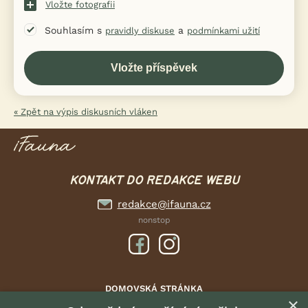
Vložte fotografii
Souhlasím s
a
pravidly diskuse
podmínkami užití
« Zpět na výpis diskusních vláken
KONTAKT DO REDAKCE WEBU
redakce@ifauna.cz
nonstop
DOMOVSKÁ STRÁNKA
×
INZERCE