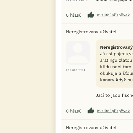
XXX.XXX.230.30
0
hlasů
Kvalitní příspěvek
Neregistrovaný uživatel
Neregistrovaný
Já asi pojedu,
aratingu zlato
klidu není tam
XXX.XXX.219.1
okukuje a šťou
kanáry když bud
Jací to jsou fisch
0
hlasů
Kvalitní příspěvek
Neregistrovaný uživatel