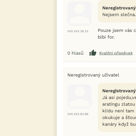
Neregistrovaný
Nejsem slečna..
Pouze jsem vás ci
XXX.XXX.36.23
blbí for.
0
hlasů
Kvalitní příspěvek
Neregistrovaný uživatel
Neregistrovaný
Já asi pojedu,
aratingu zlato
klidu není tam
XXX.XXX.63.66
okukuje a šťou
kanáry když bud