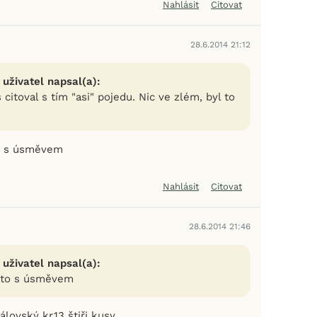
Nahlásit
Citovat
28.6.2014 21:12
 uživatel napsal(a):
citoval s tím "asi" pojedu. Nic ve zlém, byl to
o s úsměvem
Nahlásit
Citovat
28.6.2014 21:46
 uživatel napsal(a):
 to s úsměvem
álovský kr.13 štiři kusy