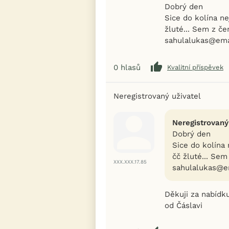
Dobrý den
Sice do kolína ne
žluté... Sem z če
sahulalukas@ema
0
hlasů
Kvalitní příspěvek
Neregistrovaný uživatel
Neregistrovaný
Dobrý den
Sice do kolína 
čč žluté... Sem
XXX.XXX.17.85
sahulalukas@e
Děkuji za nabídk
od Čáslavi