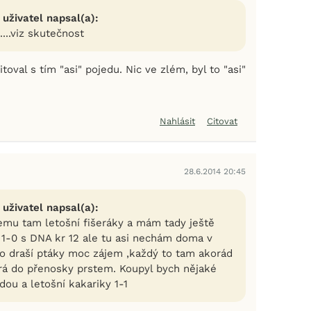
 uživatel napsal(a):
...viz skutečnost
toval s tím "asi" pojedu. Nic ve zlém, byl to "asi"
Nahlásit
Citovat
28.6.2014 20:45
 uživatel napsal(a):
vemu tam letošní fišeráky a mám tady ještě
u 1-0 s DNA kr 12 ale tu asi nechám doma v
 o draší ptáky moc zájem ,každý to tam akorád
rá do přenosky prstem. Koupyl bych nějaké
ou a letošní kakariky 1-1