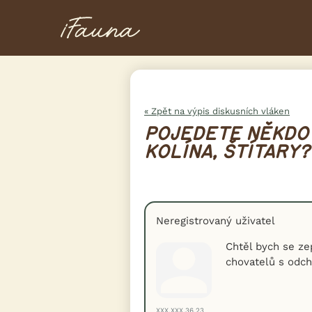
« Zpět na výpis diskusních vláken
POJEDETE NĚKDO
KOLÍNA, ŠTÍTARY?
Neregistrovaný uživatel
Chtěl bych se zep
chovatelů s odc
XXX.XXX.36.23