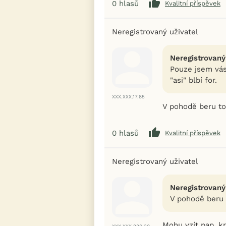
0
hlasů
Kvalitní příspěvek
Neregistrovaný uživatel
Neregistrovaný
Pouze jsem vás 
"asi" blbí for.
XXX.XXX.17.85
V pohodě beru t
0
hlasů
Kvalitní příspěvek
Neregistrovaný uživatel
Neregistrovaný
V pohodě beru
Mohu vzít pap. kr