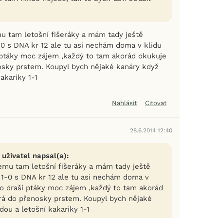
mu tam letošní fišeráky a mám tady ještě
-0 s DNA kr 12 ale tu asi nechám doma v klidu
 ptáky moc zájem ,každý to tam akorád okukuje
osky prstem. Koupyl bych nějaké kanáry když
akariky 1-1
Nahlásit
Citovat
28.6.2014 12:40
 uživatel napsal(a):
vemu tam letošní fišeráky a mám tady ještě
u 1-0 s DNA kr 12 ale tu asi nechám doma v
 o draší ptáky moc zájem ,každý to tam akorád
rá do přenosky prstem. Koupyl bych nějaké
ou a letošní kakariky 1-1