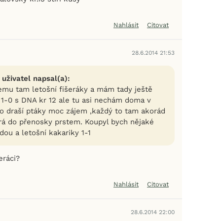
Nahlásit
Citovat
28.6.2014 21:53
 uživatel napsal(a):
vemu tam letošní fišeráky a mám tady ještě
u 1-0 s DNA kr 12 ale tu asi nechám doma v
 o draší ptáky moc zájem ,každý to tam akorád
rá do přenosky prstem. Koupyl bych nějaké
ou a letošní kakariky 1-1
eráci?
Nahlásit
Citovat
28.6.2014 22:00