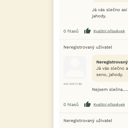
Já vás slečno asi 
jahody.
0
hlasů
Kvalitní příspěvek
Neregistrovaný uživatel
Neregistrovaný
Já vás slečno as
seno, jahody.
XXX.XXX.17.85
Nejsem slečna....
0
hlasů
Kvalitní příspěvek
Neregistrovaný uživatel