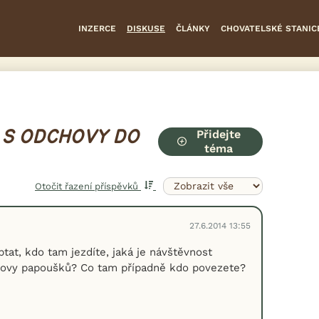
INZERCE
DISKUSE
ČLÁNKY
CHOVATELSKÉ STANIC
Přidejte
 S ODCHOVY DO
téma
Otočit řazení příspěvků
27.6.2014 13:55
tat, kdo tam jezdíte, jaká je návštěvnost
hovy papoušků? Co tam případně kdo povezete?