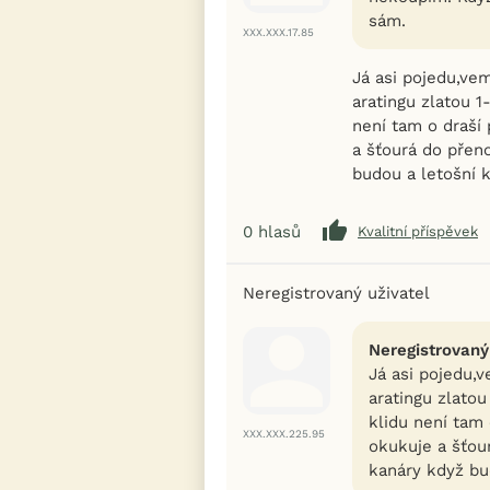
sám.
XXX.XXX.17.85
Já asi pojedu,ve
aratingu zlatou 1
není tam o draší
a šťourá do přen
budou a letošní k
0
hlasů
Kvalitní příspěvek
Neregistrovaný uživatel
Neregistrovaný
Já asi pojedu,
aratingu zlato
klidu není tam
XXX.XXX.225.95
okukuje a šťou
kanáry když bud