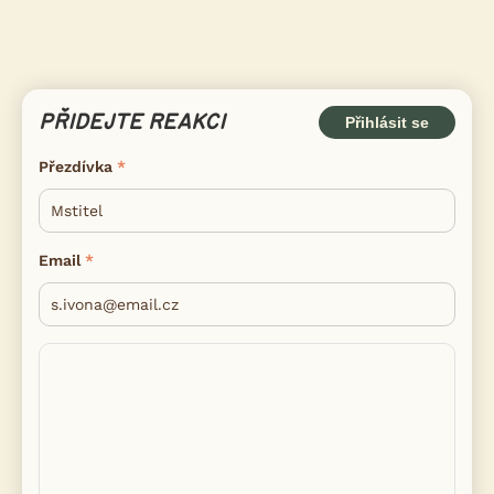
PŘIDEJTE REAKCI
Přihlásit se
Přezdívka
Email