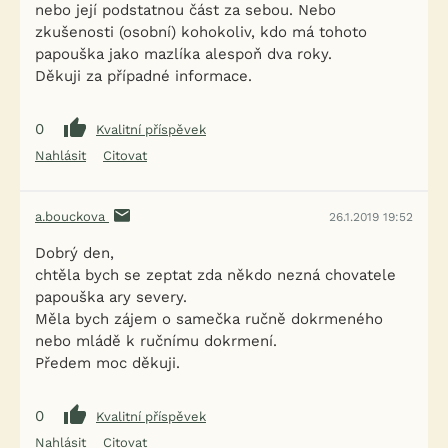
nebo její podstatnou část za sebou. Nebo
zkušenosti (osobní) kohokoliv, kdo má tohoto
papouška jako mazlíka alespoň dva roky.
Děkuji za případné informace.
0
Kvalitní příspěvek
Nahlásit
Citovat
a.bouckova
26.1.2019 19:52
Dobrý den,
chtěla bych se zeptat zda někdo nezná chovatele
papouška ary severy.
Měla bych zájem o samečka ručně dokrmeného
nebo mládě k ručnímu dokrmení.
Předem moc děkuji.
0
Kvalitní příspěvek
Nahlásit
Citovat