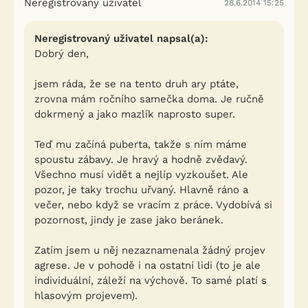
Neregistrovaný uživatel
28.6.2014 15:25
Neregistrovaný uživatel napsal(a):
Dobrý den,
jsem ráda, že se na tento druh ary ptáte,
zrovna mám ročního samečka doma. Je ručně
dokrmený a jako mazlík naprosto super.
Teď mu začíná puberta, takže s ním máme
spoustu zábavy. Je hravý a hodně zvědavý.
Všechno musí vidět a nejlíp vyzkoušet. Ale
pozor, je taky trochu uřvaný. Hlavně ráno a
večer, nebo když se vracím z práce. Vydobívá si
pozornost, jindy je zase jako beránek.
Zatím jsem u něj nezaznamenala žádný projev
agrese. Je v pohodě i na ostatní lidi (to je ale
individuální, záleží na výchově. To samé platí s
hlasovým projevem).