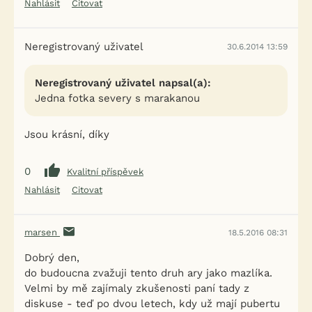
Nahlásit
Citovat
Neregistrovaný uživatel
30.6.2014 13:59
Neregistrovaný uživatel napsal(a):
Jedna fotka severy s marakanou
Jsou krásní, díky
0
Kvalitní příspěvek
Nahlásit
Citovat
marsen
18.5.2016 08:31
Dobrý den,
do budoucna zvažuji tento druh ary jako mazlíka.
Velmi by mě zajímaly zkušenosti paní tady z
diskuse - teď po dvou letech, kdy už mají pubertu