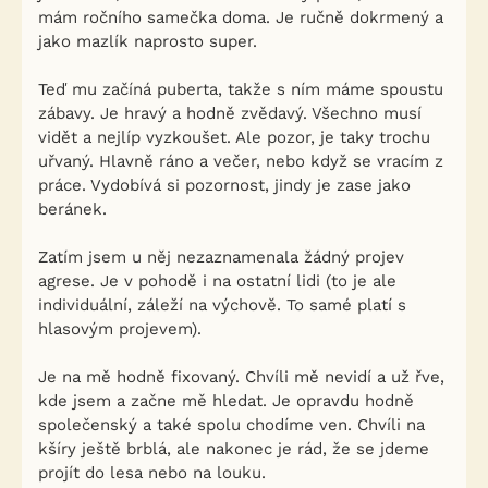
mám ročního samečka doma. Je ručně dokrmený a
jako mazlík naprosto super.
Teď mu začíná puberta, takže s ním máme spoustu
zábavy. Je hravý a hodně zvědavý. Všechno musí
vidět a nejlíp vyzkoušet. Ale pozor, je taky trochu
uřvaný. Hlavně ráno a večer, nebo když se vracím z
práce. Vydobívá si pozornost, jindy je zase jako
beránek.
Zatím jsem u něj nezaznamenala žádný projev
agrese. Je v pohodě i na ostatní lidi (to je ale
individuální, záleží na výchově. To samé platí s
hlasovým projevem).
Je na mě hodně fixovaný. Chvíli mě nevidí a už řve,
kde jsem a začne mě hledat. Je opravdu hodně
společenský a také spolu chodíme ven. Chvíli na
kšíry ještě brblá, ale nakonec je rád, že se jdeme
projít do lesa nebo na louku.