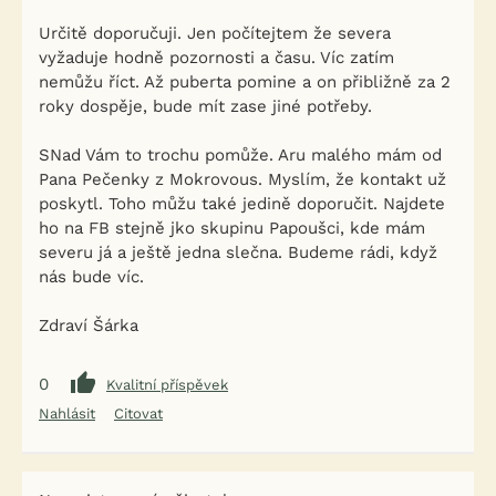
Určitě doporučuji. Jen počítejtem že severa
vyžaduje hodně pozornosti a času. Víc zatím
nemůžu říct. Až puberta pomine a on přibližně za 2
roky dospěje, bude mít zase jiné potřeby.
SNad Vám to trochu pomůže. Aru malého mám od
Pana Pečenky z Mokrovous. Myslím, že kontakt už
poskytl. Toho můžu také jedině doporučit. Najdete
ho na FB stejně jko skupinu Papoušci, kde mám
severu já a ještě jedna slečna. Budeme rádi, když
nás bude víc.
Zdraví Šárka
0
Kvalitní příspěvek
Nahlásit
Citovat