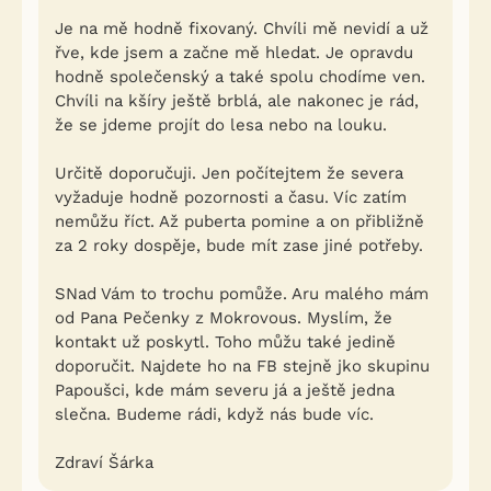
Je na mě hodně fixovaný. Chvíli mě nevidí a už
řve, kde jsem a začne mě hledat. Je opravdu
hodně společenský a také spolu chodíme ven.
Chvíli na kšíry ještě brblá, ale nakonec je rád,
že se jdeme projít do lesa nebo na louku.
Určitě doporučuji. Jen počítejtem že severa
vyžaduje hodně pozornosti a času. Víc zatím
nemůžu říct. Až puberta pomine a on přibližně
za 2 roky dospěje, bude mít zase jiné potřeby.
SNad Vám to trochu pomůže. Aru malého mám
od Pana Pečenky z Mokrovous. Myslím, že
kontakt už poskytl. Toho můžu také jedině
doporučit. Najdete ho na FB stejně jko skupinu
Papoušci, kde mám severu já a ještě jedna
slečna. Budeme rádi, když nás bude víc.
Zdraví Šárka