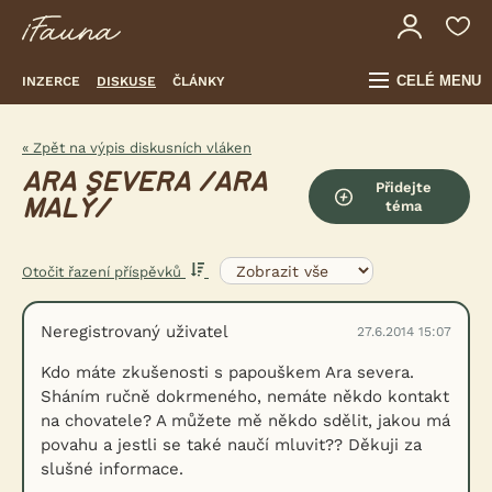
CELÉ MENU
INZERCE
DISKUSE
ČLÁNKY
« Zpět na výpis diskusních vláken
ARA SEVERA /ARA
Přidejte
MALÝ/
téma
Otočit řazení příspěvků
Neregistrovaný uživatel
27.6.2014 15:07
Kdo máte zkušenosti s papouškem Ara severa.
Sháním ručně dokrmeného, nemáte někdo kontakt
na chovatele? A můžete mě někdo sdělit, jakou má
povahu a jestli se také naučí mluvit?? Děkuji za
slušné informace.