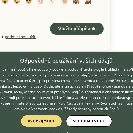
a
podmínkami užití
Odpovědné používání vašich údajů
i partneři používáme soubory cookie a podobné technologie k ukládání a zpř
í ve vašem zařízení a ke zpracování osobních údajů, jako je vaše IP adresa, 
ory a údaje o prohlížení, pro personalizovanou reklamu a obsah, měření rekla
lika a zlepšování služeb.
Dodavatelé třetích stran (1866)
mohou vaše údaje 
DOMOVSKÁ STRÁNKA
O nás
o i další účely, včetně používání přesných údajů o geolokaci a charakteristik z
e vztahují pouze na tento web. Někteří dodavatelé mohou místo souhlasu spo
INZERCE
Kontakt
ý zájem; máte právo vznést námitku v
Nastavení reklamy
. Svůj souhlas může
DISKUSE
Možnosti zvýraznění inzerátů
odvolat v
Nastavení cookies
.
Zásady ochrany osobních údajů
ČLÁNKY
Podmínky užití
VŠE PŘIJMOUT
VŠE ODMÍTNOUT
ATLAS
Zpracování osobních údajů