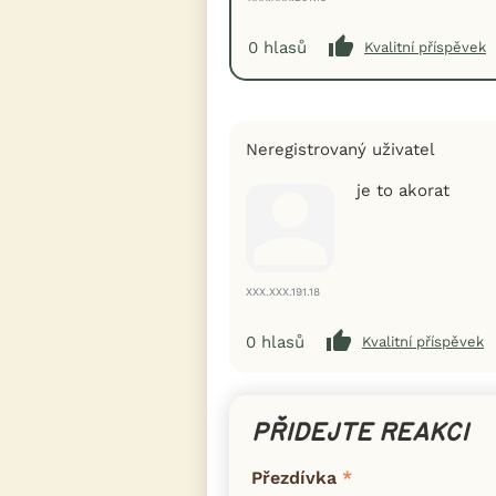
0
hlasů
Kvalitní příspěvek
Neregistrovaný uživatel
je to akorat
XXX.XXX.191.18
0
hlasů
Kvalitní příspěvek
PŘIDEJTE REAKCI
Přezdívka