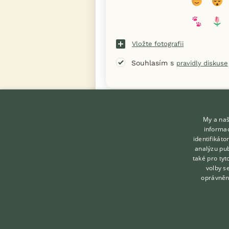
Vložte fotografii
Souhlasím s
pravidly diskuse
« Zpět na výpis diskusních vláken
My a naš
informac
identifikát
analýzu pub
také pro tyt
KONTAKT DO REDAKCE
volby s
WEBU
oprávněn
redakce@ifauna.cz
nonstop