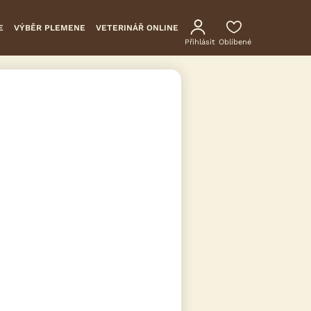
E
VÝBĚR PLEMENE
VETERINÁŘ ONLINE
Přihlásit
Oblíbené