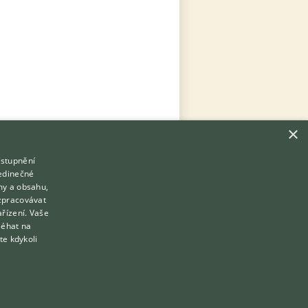
×
ístupnění
Hledáte zvířecího kamaráda?
jedinečné
Zdarma vám poradí
my a obsahu,
VETERINÁŘ ONLINE
zpracovávat
Přihlášení
ařízení. Vaše
KONZULTOVAT S VETERINÁŘEM
léhat na
Registrace
te kdykoli