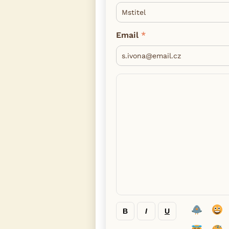
Email
B
I
U