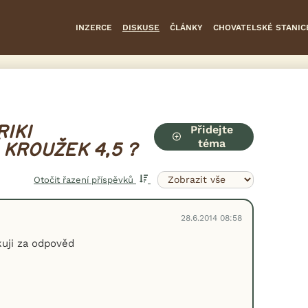
INZERCE
DISKUSE
ČLÁNKY
CHOVATELSKÉ STANIC
Přidejte
RIKI
téma
KROUŽEK 4,5 ?
Otočit řazení příspěvků
28.6.2014 08:58
uji za odpověd