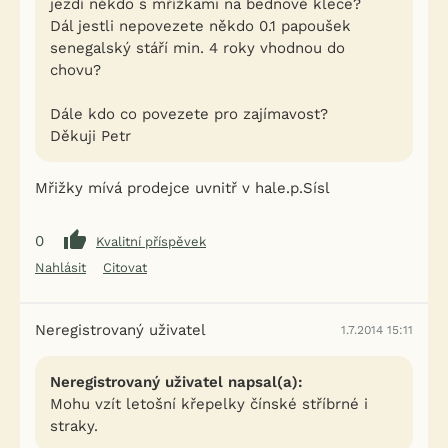
jezdí někdo s mřížkami na bednové klece?
Dál jestli nepovezete někdo 0.1 papoušek
senegalský stáří min. 4 roky vhodnou do
chovu?
Dále kdo co povezete pro zajímavost?
Děkuji Petr
Mřižky mívá prodejce uvnitř v hale.p.Sísl
0
Kvalitní příspěvek
Nahlásit
Citovat
Neregistrovaný uživatel
1.7.2014 15:11
Neregistrovaný uživatel napsal(a):
Mohu vzít letošní křepelky čínské stříbrné i
straky.