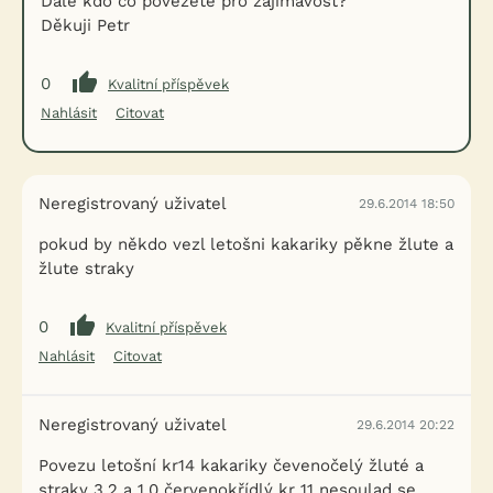
Dále kdo co povezete pro zajímavost?
Děkuji Petr
0
Kvalitní příspěvek
Nahlásit
Citovat
Neregistrovaný uživatel
29.6.2014 18:50
pokud by někdo vezl letošni kakariky pěkne žlute a
žlute straky
0
Kvalitní příspěvek
Nahlásit
Citovat
Neregistrovaný uživatel
29.6.2014 20:22
Povezu letošní kr14 kakariky čevenočelý žluté a
straky 3,2 a 1,0 červenokřídlý kr 11 nesoulad se