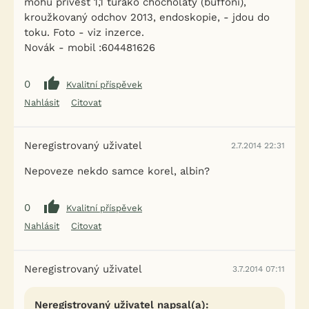
mohu přivést 1,1 turako chocholatý (buffoni),
kroužkovaný odchov 2013, endoskopie, - jdou do
toku. Foto - viz inzerce.
Novák - mobil :604481626
0
Kvalitní příspěvek
Nahlásit
Citovat
Neregistrovaný uživatel
2.7.2014 22:31
Nepoveze nekdo samce korel, albin?
0
Kvalitní příspěvek
Nahlásit
Citovat
Neregistrovaný uživatel
3.7.2014 07:11
Neregistrovaný uživatel napsal(a):