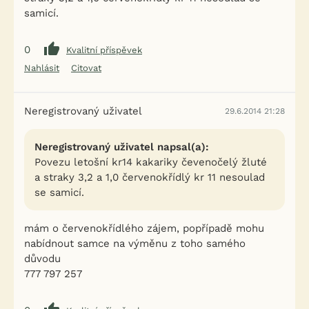
samicí.
0
Kvalitní příspěvek
Nahlásit
Citovat
Neregistrovaný uživatel
29.6.2014 21:28
Neregistrovaný uživatel napsal(a):
Povezu letošní kr14 kakariky čevenočelý žluté
a straky 3,2 a 1,0 červenokřídlý kr 11 nesoulad
se samicí.
mám o červenokřídlého zájem, popřípadě mohu
nabídnout samce na výměnu z toho samého
důvodu
777 797 257