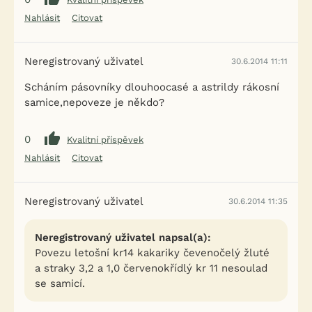
Nahlásit
Citovat
Neregistrovaný uživatel
30.6.2014 11:11
Scháním pásovníky dlouhoocasé a astrildy rákosní
samice,nepoveze je někdo?
0
Kvalitní příspěvek
Nahlásit
Citovat
Neregistrovaný uživatel
30.6.2014 11:35
Neregistrovaný uživatel napsal(a):
Povezu letošní kr14 kakariky čevenočelý žluté
a straky 3,2 a 1,0 červenokřídlý kr 11 nesoulad
se samicí.