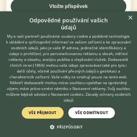
×
Odpovědné používání vašich
« Zpět na výpis diskusních vláken
údajů
My a naši partneři používáme soubory cookie a podobné technologie
k ukládání a zpřístupnění informací ve vašem zařízení a ke zpracování
osobních údajů, jako je vaše IP adresa, jedinečné identifikátory a
údaje o prohlížení, pro personalizovanou reklamu a obsah, měření
KONTAKT DO REDAKCE WEBU
reklamy a obsahu, analýzu publika a zlepšování služeb.
Dodavatelé
třetích stran (1866)
mohou vaše údaje zpracovávat také pro tyto i
redakce@ifauna.cz
Hledáte zvířecího kamaráda?
další účely, včetně používání přesných údajů o geolokaci a
Zdarma vám poradí
nonstop
charakteristik zařízení. Vaše volby se vztahují pouze na tento web.
VETERINÁŘ ONLINE
Někteří dodavatelé mohou místo souhlasu spoléhat na oprávněný
KONZULTOVAT S
zájem; máte právo vznést námitku v
Nastavení reklamy
. Svůj souhlas
VETERINÁŘEM
můžete kdykoli odvolat v
Nastavení cookies
.
Zásady ochrany osobních
údajů
DOMOVSKÁ STRÁNKA
VŠE PŘIJMOUT
VŠE ODMÍTNOUT
INZERCE
DISKUSE
PŘIZPŮSOBIT
ČLÁNKY
ATLAS