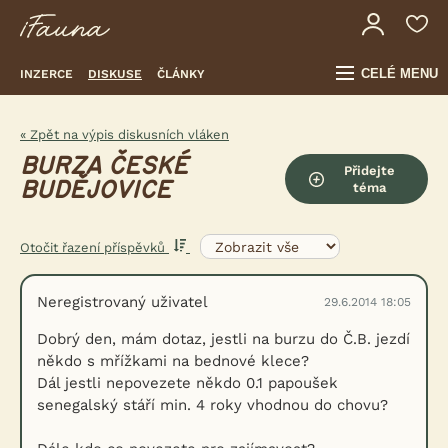
CELÉ MENU
INZERCE
DISKUSE
ČLÁNKY
« Zpět na výpis diskusních vláken
BURZA ČESKÉ
Přidejte
BUDĚJOVICE
téma
Otočit řazení příspěvků
Neregistrovaný uživatel
29.6.2014 18:05
Dobrý den, mám dotaz, jestli na burzu do Č.B. jezdí
někdo s mřížkami na bednové klece?
Dál jestli nepovezete někdo 0.1 papoušek
senegalský stáří min. 4 roky vhodnou do chovu?