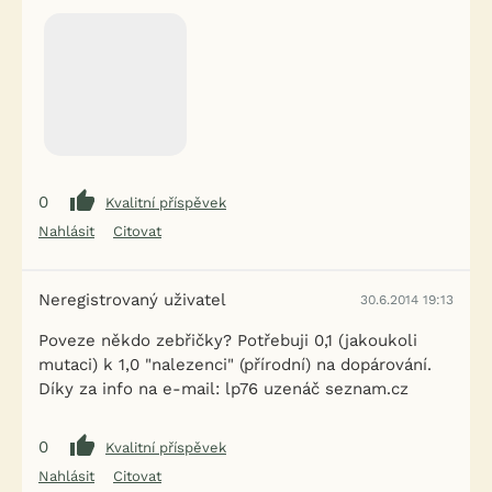
0
Kvalitní příspěvek
Nahlásit
Citovat
Neregistrovaný uživatel
30.6.2014 19:13
Poveze někdo zebřičky? Potřebuji 0,1 (jakoukoli
mutaci) k 1,0 "nalezenci" (přírodní) na dopárování.
Díky za info na e-mail: lp76 uzenáč seznam.cz
0
Kvalitní příspěvek
Nahlásit
Citovat