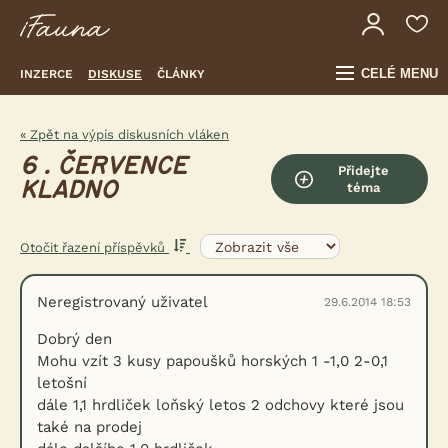
CELÉ MENU
INZERCE
DISKUSE
ČLÁNKY
« Zpět na výpis diskusních vláken
6 . ČERVENCE
Přidejte
KLADNO
téma
Otočit řazení příspěvků
Neregistrovaný uživatel
29.6.2014 18:53
Dobrý den
Mohu vzít 3 kusy papoušků horských 1 -1,0 2-0,1
letošní
dále 1,1 hrdliček loňský letos 2 odchovy které jsou
také na prodej