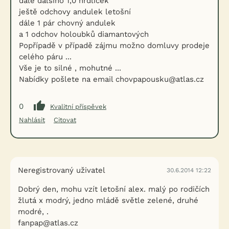
dále dalšího 1,0 hrdliček
ještě odchovy andulek letošní
dále 1 pár chovný andulek
a 1 odchov holoubků diamantových
Popřípadě v případě zájmu možno domluvy prodeje
celého páru ...
Vše je to silné , mohutné ...
Nabídky pošlete na email chovpapousku@atlas.cz
0
Kvalitní příspěvek
Nahlásit
Citovat
Neregistrovaný uživatel
30.6.2014 12:22
Dobrý den, mohu vzít letošní alex. malý po rodičích
žlutá x modrý, jedno mládě světle zelené, druhé
modré, .
fanpap@atlas.cz