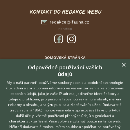
KONTAKT DO REDAKCE WEBU
redakce@ifauna.cz
nonstop
DOMOVSKÁ STRÁNKA
×
INZERCE
Odpovědné používání vašich
údajů
DISKUSE
ČLÁNKY
My a naši partneři používáme soubory cookie a podobné technologie
k ukládání a zpřístupnění informací ve vašem zařízení a ke zpracování
ATLAS
osobních údajů, jako je vaše IP adresa, jedinečné identifikátory a
údaje o prohlížení, pro personalizovanou reklamu a obsah, měření
O nás
reklamy a obsahu, analýzu publika a zlepšování služeb.
Dodavatelé
třetích stran (1866)
mohou vaše údaje zpracovávat také pro tyto i
Kontakt
Hledáte zvířecího kamaráda?
další účely, včetně používání přesných údajů o geolokaci a
Zdarma vám poradí
Možnosti zvýraznění inzerátů
charakteristik zařízení. Vaše volby se vztahují pouze na tento web.
VETERINÁŘ ONLINE
Podmínky užití
Někteří dodavatelé mohou místo souhlasu spoléhat na oprávněný