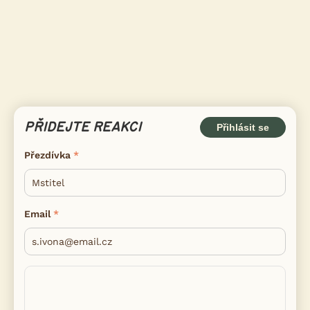
PŘIDEJTE REAKCI
Přihlásit se
Přezdívka
Email