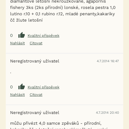
diamantové letošní nekrouzkované, agapornis
fishery 3ks (2ks přírodní) lonské, rosela pestra 1,0
lutino r.10 + 0,1 rubino r.12, mladé penanty,kakariky
čč žlute letošní
0
Kvalitní příspěvek
Nahlásit
Citovat
Neregistrovaný uživatel
4.7.2014 16:47
.
0
Kvalitní příspěvek
Nahlásit
Citovat
Neregistrovaný uživatel
4.7.2014 20:40
můžu přivézt 4,0 samce zpěváků - přírodní,