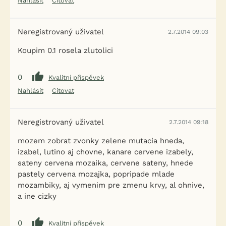
Nahlásit
Citovat
Neregistrovaný uživatel
2.7.2014 09:03
Koupim 0.1 rosela zlutolici
0
Kvalitní příspěvek
Nahlásit
Citovat
Neregistrovaný uživatel
2.7.2014 09:18
mozem zobrat zvonky zelene mutacia hneda,
izabel, lutino aj chovne, kanare cervene izabely,
sateny cervena mozaika, cervene sateny, hnede
pastely cervena mozajka, popripade mlade
mozambiky, aj vymenim pre zmenu krvy, al ohnive,
a ine cizky
0
Kvalitní příspěvek