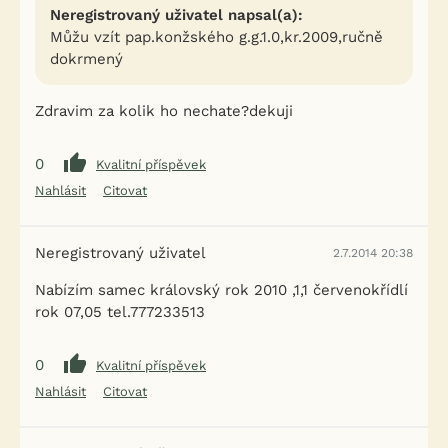
Neregistrovaný uživatel napsal(a):
Můžu vzít pap.konžského g.g.1.0,kr.2009,ručně
dokrmený
Zdravim za kolik ho nechate?dekuji
0
Kvalitní příspěvek
Nahlásit
Citovat
Neregistrovaný uživatel
2.7.2014 20:38
Nabízím samec královský rok 2010 ,1,1 červenokřídlí
rok 07,05 tel.777233513
0
Kvalitní příspěvek
Nahlásit
Citovat