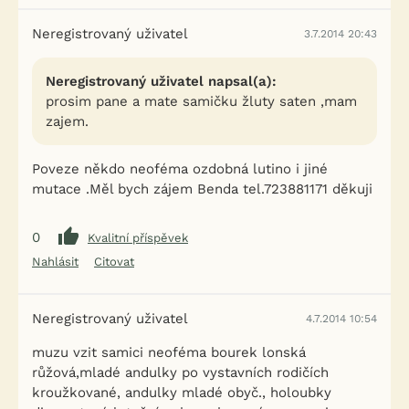
Neregistrovaný uživatel
3.7.2014 20:43
Neregistrovaný uživatel napsal(a):
prosim pane a mate samičku žluty saten ,mam
zajem.
Poveze někdo neoféma ozdobná lutino i jiné
mutace .Měl bych zájem Benda tel.723881171 děkuji
0
Kvalitní příspěvek
Nahlásit
Citovat
Neregistrovaný uživatel
4.7.2014 10:54
muzu vzit samici neoféma bourek lonská
růžová,mladé andulky po vystavních rodičích
kroužkované, andulky mladé obyč., holoubky