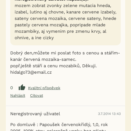
mozem zobrat zvonky zelene mutacia hneda,
izabel, lutino aj chovne, kanare cervene izabely,
sateny cervena mozaika, cervene sateny, hnede
pastely cervena mozajka, popripade mlade
mozambiky, aj vymenim pre zmenu krvy, al
ohnive, a ine cizky
Dobrý den,můžete mi poslat foto s cenou a stářím-
kanár červená mozaika-samec.
popř.ještě stáří a cenu mozabiků, Děkuji.
hidalgo73@email.cz
0
Kvalitní příspěvek
Nahlásit
Citovat
Neregistrovaný uživatel
3.7.2014 13:43
Po domluvě : Papoušek červenokřídlý, 1,0, rok