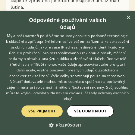
Napište zprávu na joseftomanek@seznam.cz mám
lutina.
×
Odpovědné používání vašich
0
Kvalitní příspěvek
údajů
Nahlásit
Citovat
My a naši partneři používáme soubory cookie a podobné technologie
k ukládání a zpřístupnění informací ve vašem zařízení a ke zpracování
osobních údajů, jako je vaše IP adresa, jedinečné identifikátory a
Neregistrovaný uživatel
6.7.2014 21:00
údaje o prohlížení, pro personalizovanou reklamu a obsah, měření
reklamy a obsahu, analýzu publika a zlepšování služeb.
Dodavatelé
třetích stran (1866)
mohou vaše údaje zpracovávat také pro tyto i
Neregistrovaný uživatel napsal(a):
Hledáte zvířecího kamaráda?
další účely, včetně používání přesných údajů o geolokaci a
Zdarma vám poradí
ok.
charakteristik zařízení. Vaše volby se vztahují pouze na tento web.
VETERINÁŘ ONLINE
Někteří dodavatelé mohou místo souhlasu spoléhat na oprávněný
KONZULTOVAT S
zájem; máte právo vznést námitku v
Nastavení reklamy
. Svůj souhlas
Pořád jste mi tu na sebe nenechal ten email.
VETERINÁŘEM
můžete kdykoli odvolat v
Nastavení cookies
.
Zásady ochrany osobních
údajů
0
Kvalitní příspěvek
VŠE PŘIJMOUT
VŠE ODMÍTNOUT
Nahlásit
Citovat
PŘIZPŮSOBIT
Neregistrovaný uživatel
6.7.2014 21:03