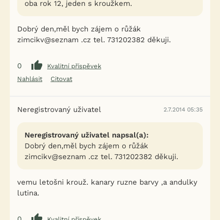
oba rok 12, jeden s kroužkem.
Dobrý den,měl bych zájem o růžák
zimcikv@seznam .cz tel. 731202382 děkuji.
0
Kvalitní příspěvek
Nahlásit
Citovat
Neregistrovaný uživatel
2.7.2014 05:35
Neregistrovaný uživatel napsal(a):
Dobrý den,měl bych zájem o růžák
zimcikv@seznam .cz tel. 731202382 děkuji.
vemu letošni krouž. kanary ruzne barvy ,a andulky
lutina.
0
Kvalitní příspěvek