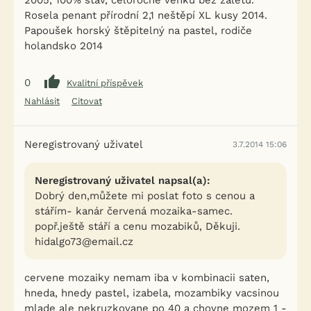
2005, 100% stav, celoročně venku bez záletu.
Rosela penant přírodní 2,1 neštěpí XL kusy 2014.
Papoušek horský štěpitelný na pastel, rodiče
holandsko 2014
0
Kvalitní příspěvek
Nahlásit
Citovat
Neregistrovaný uživatel
3.7.2014 15:06
Neregistrovaný uživatel napsal(a):
Dobrý den,můžete mi poslat foto s cenou a
stářím- kanár červená mozaika-samec.
popř.ještě stáří a cenu mozabiků, Děkuji.
hidalgo73@email.cz
cervene mozaiky nemam iba v kombinacii saten,
hneda, hnedy pastel, izabela, mozambiky vacsinou
mlade ale nekruzkovane po 40 a chovne mozem 1 -