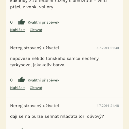
kakariky žč a letošní rozely slámožluté - velcí
ptáci, z venk. voliery
0
Kvalitní příspěvek
Nahlásit
Citovat
Neregistrovaný uživatel
4.7.2014 21:39
nepoveze někdo lonskeho samce neofeny
tyrkysove, jakakoliv barva.
0
Kvalitní příspěvek
Nahlásit
Citovat
Neregistrovaný uživatel
4.7.2014 21:48
dají se na burze sehnat mláďata lori olivový?