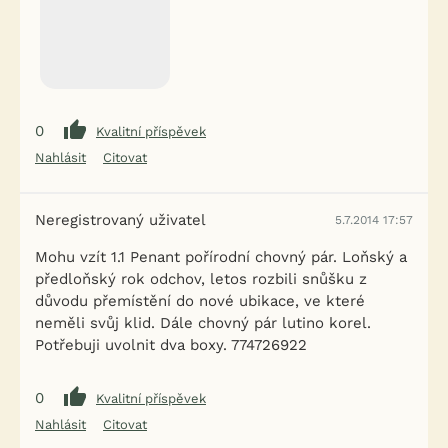
0
Kvalitní příspěvek
Nahlásit
Citovat
Neregistrovaný uživatel
5.7.2014 17:57
Mohu vzít 1.1 Penant pořírodní chovný pár. Loňský a
předloňský rok odchov, letos rozbili snůšku z
důvodu přemístění do nové ubikace, ve které
neměli svůj klid. Dále chovný pár lutino korel.
Potřebuji uvolnit dva boxy. 774726922
0
Kvalitní příspěvek
Nahlásit
Citovat