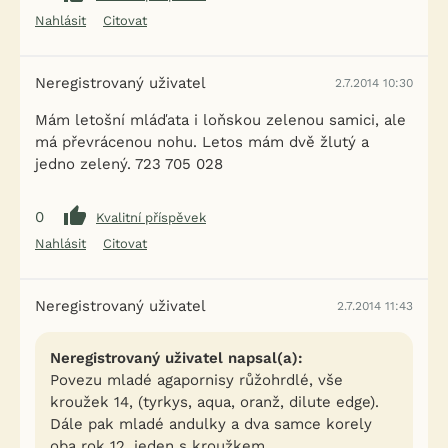
Nahlásit
Citovat
Neregistrovaný uživatel
2.7.2014 10:30
Mám letošní mláďata i loňskou zelenou samici, ale
má převrácenou nohu. Letos mám dvě žlutý a
jedno zelený. 723 705 028
0
Kvalitní příspěvek
Nahlásit
Citovat
Neregistrovaný uživatel
2.7.2014 11:43
Neregistrovaný uživatel napsal(a):
Povezu mladé agapornisy růžohrdlé, vše
kroužek 14, (tyrkys, aqua, oranž, dilute edge).
Dále pak mladé andulky a dva samce korely
oba rok 12, jeden s kroužkem.