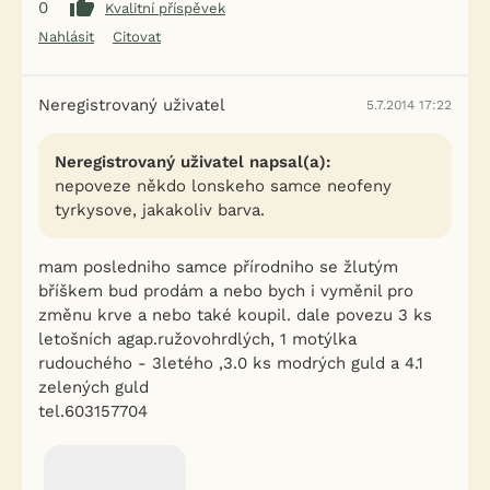
0
Kvalitní příspěvek
Nahlásit
Citovat
Neregistrovaný uživatel
5.7.2014 17:22
Neregistrovaný uživatel napsal(a):
nepoveze někdo lonskeho samce neofeny
tyrkysove, jakakoliv barva.
mam posledniho samce přírodniho se žlutým
bříškem bud prodám a nebo bych i vyměnil pro
změnu krve a nebo také koupil. dale povezu 3 ks
letošních agap.ružovohrdlých, 1 motýlka
rudouchého - 3letého ,3.0 ks modrých guld a 4.1
zelených guld
tel.603157704