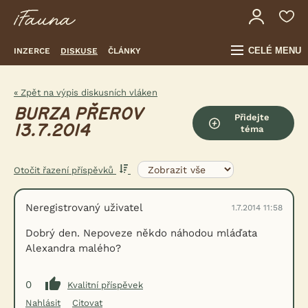
CELÉ MENU
INZERCE
DISKUSE
ČLÁNKY
« Zpět na výpis diskusních vláken
BURZA PŘEROV
Přidejte
13.7.2014
téma
Otočit řazení příspěvků
Neregistrovaný uživatel
1.7.2014 11:58
Dobrý den. Nepoveze někdo náhodou mláďata
Alexandra malého?
0
Kvalitní příspěvek
Nahlásit
Citovat