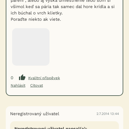
párení ; alebo aj výška umiestnenie lebo som si
všimol keď sa pária tak samec dal hore krídla a si
ich búchal o vrch klietky.
Poraďte niekto ak viete.
0
Kvalitní příspěvek
Nahlásit
Citovat
Neregistrovaný uživatel
2.7.2014 13:44
Neregistrovaný uživatel napsal(a):