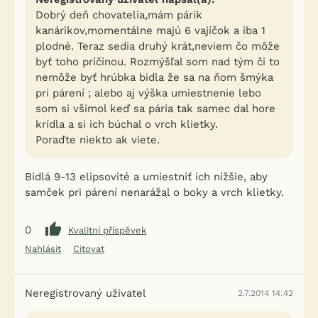
Dobrý deň chovatelia,mám párik
kanárikov,momentálne majú 6 vajíčok a iba 1
plodné. Teraz sedia druhý krát,neviem čo môže
byť toho príčinou. Rozmýšľal som nad tým či to
nemôže byť hrúbka bidla že sa na ňom šmýka
pri párení ; alebo aj výška umiestnenie lebo
som si všimol keď sa pária tak samec dal hore
krídla a si ich búchal o vrch klietky.
Poraďte niekto ak viete.
Bidlá 9-13 elipsovité a umiestniť ich nižšie, aby
samček pri párení nenarážal o boky a vrch klietky.
0
Kvalitní příspěvek
Nahlásit
Citovat
Neregistrovaný uživatel
2.7.2014 14:42