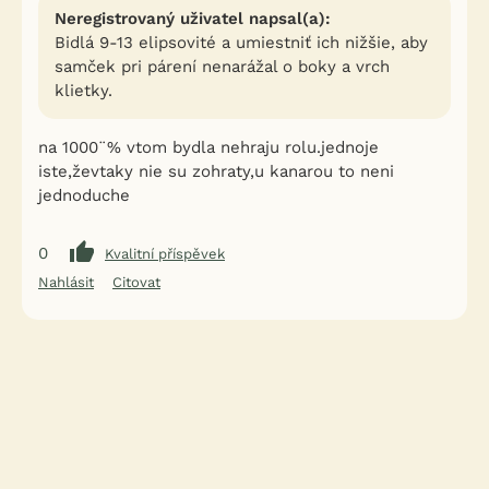
Neregistrovaný uživatel napsal(a):
Bidlá 9-13 elipsovité a umiestniť ich nižšie, aby
samček pri párení nenarážal o boky a vrch
klietky.
na 1000¨% vtom bydla nehraju rolu.jednoje
iste,ževtaky nie su zohraty,u kanarou to neni
jednoduche
0
Kvalitní příspěvek
Nahlásit
Citovat