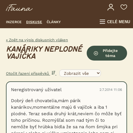
CELÉ MENU
INZERCE
DISKUSE
ČLÁNKY
« Zpět na výpis diskusních vláken
KANÁRIKY NEPLODNÉ
Přidejte
VAJÍČKA
téma
Otočit řazení příspěvků
Neregistrovaný uživatel
2.7.2014 11:06
Dobrý deň chovatelia,mám párik
kanárikov,momentálne majú 6 vajíčok a iba 1
plodné. Teraz sedia druhý krát,neviem čo môže byť
toho príčinou. Rozmýšľal som nad tým či to
nemôže byť hrúbka bidla že sa na ňom šmýka pri