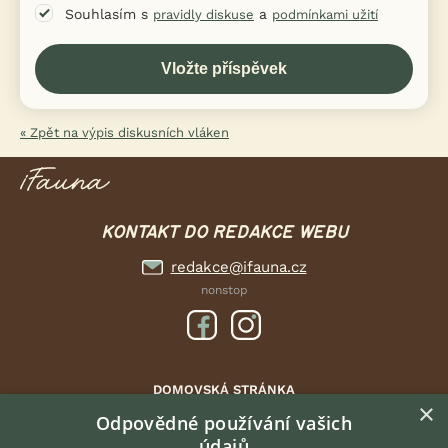
Souhlasím s
a
pravidly diskuse
podmínkami užití
« Zpět na výpis diskusních vláken
KONTAKT DO REDAKCE WEBU
redakce@ifauna.cz
nonstop
DOMOVSKÁ STRÁNKA
×
INZERCE
Odpovědné používání vašich
údajů
DISKUSE