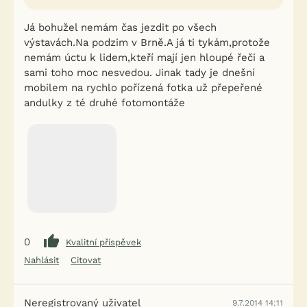
Já bohužel nemám čas jezdit po všech
výstavách.Na podzim v Brně.A já ti tykám,protože
nemám úctu k lidem,kteří mají jen hloupé řeči a
sami toho moc nesvedou. Jinak tady je dnešní
mobilem na rychlo pořízená fotka už přepeřené
andulky z té druhé fotomontáže
0
Kvalitní příspěvek
Nahlásit
Citovat
Neregistrovaný uživatel
9.7.2014 14:11