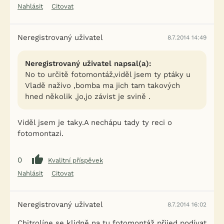
Nahlásit
Citovat
Neregistrovaný uživatel
8.7.2014 14:49
Neregistrovaný uživatel napsal(a):
No to určitě fotomontáž,viděl jsem ty ptáky u
Vladě naživo ,bomba ma jich tam takových
hned několik ,jo,jo závist je svině .
Viděl jsem je taky.A nechápu tady ty reci o
fotomontazi.
0
Kvalitní příspěvek
Nahlásit
Citovat
Neregistrovaný uživatel
8.7.2014 16:02
Chitrolíne se klidně na tu fotomontáž přijed podívat