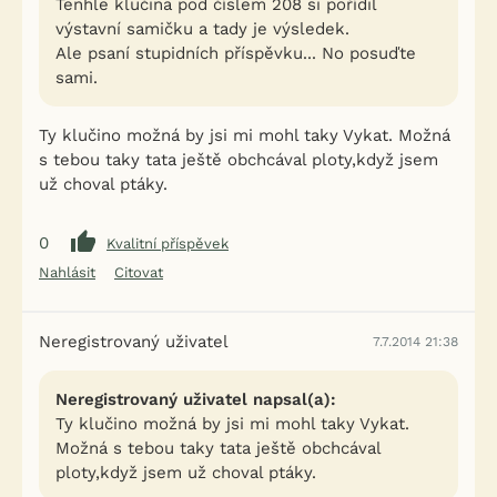
Tenhle klučina pod číslem 208 si pořídil
výstavní samičku a tady je výsledek.
Ale psaní stupidních příspěvku... No posuďte
sami.
Ty klučino možná by jsi mi mohl taky Vykat. Možná
s tebou taky tata ještě obchcával ploty,když jsem
už choval ptáky.
0
Kvalitní příspěvek
Nahlásit
Citovat
Neregistrovaný uživatel
7.7.2014 21:38
Neregistrovaný uživatel napsal(a):
Ty klučino možná by jsi mi mohl taky Vykat.
Možná s tebou taky tata ještě obchcával
ploty,když jsem už choval ptáky.