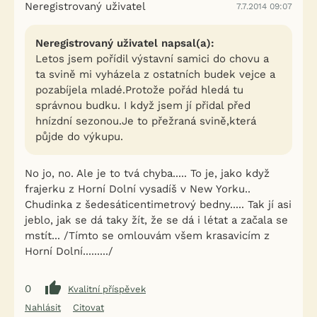
Neregistrovaný uživatel
7.7.2014 09:07
Neregistrovaný uživatel napsal(a):
Letos jsem pořídil výstavní samici do chovu a
ta svině mi vyházela z ostatních budek vejce a
pozabíjela mladé.Protože pořád hledá tu
správnou budku. I když jsem jí přidal před
hnízdní sezonou.Je to přežraná svině,která
půjde do výkupu.
No jo, no. Ale je to tvá chyba..... To je, jako když
frajerku z Horní Dolní vysadíš v New Yorku..
Chudinka z šedesáticentimetrový bedny..... Tak jí asi
jeblo, jak se dá taky žít, že se dá i létat a začala se
mstít... /Tímto se omlouvám všem krasavicím z
Horní Dolní........./
0
Kvalitní příspěvek
Nahlásit
Citovat