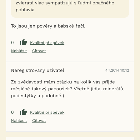
zvieratá viac sympatizujú s ľudmi opačného
pohlavia.
To jsou jen pověry a babské řeči.
0
Kvalitní příspěvek
Nahlásit
Citovat
Neregistrovaný uživatel
4.7.2014 10:12
Ze zvědavosti mám otázku na kolik vás přijde
měsíčně takový papoušek? Včetně jídla, minerálů,
podestýlky a podobně:)
0
Kvalitní příspěvek
Nahlásit
Citovat