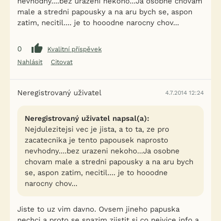
nevhodny....bez urazeni nekoho...Ja osobne chovam
male a stredni papousky a na aru bych se, aspon
zatim, necitil.... je to hooodne narocny chov...
0
Kvalitní příspěvek
Nahlásit
Citovat
Neregistrovaný uživatel
4.7.2014 12:24
Neregistrovaný uživatel napsal(a):
Nejdulezitejsi vec je jista, a to ta, ze pro
zacatecnika je tento papousek naprosto
nevhodny....bez urazeni nekoho...Ja osobne
chovam male a stredni papousky a na aru bych
se, aspon zatim, necitil.... je to hooodne
narocny chov...
Jiste to uz vim davno. Ovsem jineho papuska
nechci a proto se snazim zjistit si co nejvice info a