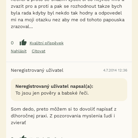
zvazit pro a proti a pak se rozhodnout takze bych
byla rada kdyby byl nekdo tak hodny a odpovedel
mi na moji otazku nez aby me od tohoto papouska
zrazoval...
0
Kvalitní příspěvek
Nahlásit
Citovat
Neregistrovaný uživatel
4.7.2014 12:36
Neregistrovaný uživatel napsal(a):
To jsou jen pověry a babské řeči.
Som dedo, preto môžem si to dovoliť napísať z
dlhoročnej praxi. Z pozorovania myslenia ľudí i
zvierať