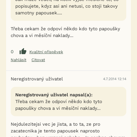
popisujete, kdyz asi ani netusi, co stoji takovy
samotny papousek....
Třeba cekam že odpoví někdo kdo tyto papoušky
chova a vi měsíční naklady...
0
Kvalitní příspěvek
Nahlásit
Citovat
Neregistrovaný uživatel
4.7.2014 12:14
Neregistrovaný uživatel napsal(a):
Třeba cekam že odpoví někdo kdo tyto
papoušky chova a vi měsíční naklady...
Nejdulezitejsi vec je jista, a to ta, ze pro
zacatecnika je tento papousek naprosto