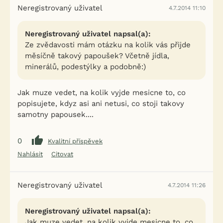
Neregistrovaný uživatel
4.7.2014 11:10
Neregistrovaný uživatel napsal(a):
Ze zvědavosti mám otázku na kolik vás přijde
měsíčně takový papoušek? Včetně jídla,
minerálů, podestýlky a podobně:)
Jak muze vedet, na kolik vyjde mesicne to, co
popisujete, kdyz asi ani netusi, co stoji takovy
samotny papousek....
0
Kvalitní příspěvek
Nahlásit
Citovat
Neregistrovaný uživatel
4.7.2014 11:26
Neregistrovaný uživatel napsal(a):
Jak muze vedet, na kolik vyjde mesicne to, co