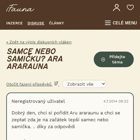
CELÉ MENU
INZERCE
DISKUSE
ČLÁNKY
« Zpět na výpis diskusních vláken
SAMCE NEBO
Přidejte
SAMIČKU? ARA
téma
ARARAUNA
Otočit řazení příspěvků
Neregistrovaný uživatel
4.7.2014 09:22
Dobrý den, chci si pořídit Aru araraunu a chci se
zeptat zda je na začátek lepší samec nebo
samička. .. díky za odpovědi