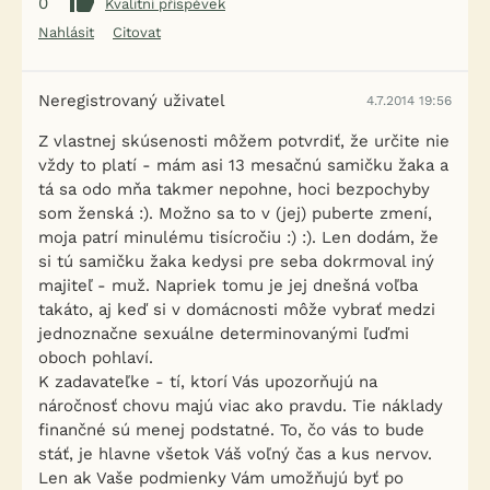
0
Kvalitní příspěvek
Nahlásit
Citovat
Neregistrovaný uživatel
4.7.2014 19:56
Z vlastnej skúsenosti môžem potvrdiť, že určite nie
vždy to platí - mám asi 13 mesačnú samičku žaka a
tá sa odo mňa takmer nepohne, hoci bezpochyby
som ženská :). Možno sa to v (jej) puberte zmení,
moja patrí minulému tisícročiu :) :). Len dodám, že
si tú samičku žaka kedysi pre seba dokrmoval iný
majiteľ - muž. Napriek tomu je jej dnešná voľba
takáto, aj keď si v domácnosti môže vybrať medzi
jednoznačne sexuálne determinovanými ľuďmi
oboch pohlaví.
K zadavateľke - tí, ktorí Vás upozorňujú na
náročnosť chovu majú viac ako pravdu. Tie náklady
finančné sú menej podstatné. To, čo vás to bude
stáť, je hlavne všetok Váš voľný čas a kus nervov.
Len ak Vaše podmienky Vám umožňujú byť po