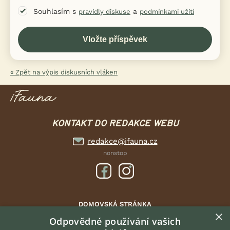
Souhlasím s
a
pravidly diskuse
podmínkami užití
« Zpět na výpis diskusních vláken
KONTAKT DO REDAKCE WEBU
redakce@ifauna.cz
nonstop
DOMOVSKÁ STRÁNKA
×
INZERCE
Odpovědné používání vašich