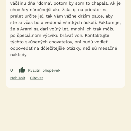
väčšinu dňa "doma", potom by som to chápala. Ak je
chov Ary náročnejší ako žaka (a na priestor na
prelet určite je), tak Vám vážne držím palce, aby
ste si včas bola vedomá všetkých úskalí. Faktom je,
že s Arami sa darí voľný let, mnohí ich trak môžu
po špeciálnom výcviku brávať von. Kontaktujte
týchto skúsených chovateľov, oni budú vedieť
odpovedať na dôležitejšie otázky, než sú mesačné
náklady.
0
Kvalitní příspěvek
Nahlásit
Citovat