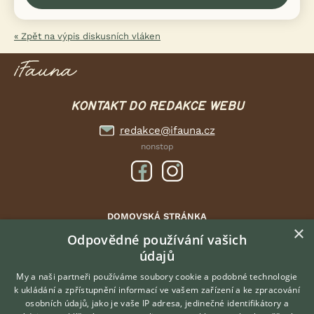
« Zpět na výpis diskusních vláken
KONTAKT DO REDAKCE WEBU
redakce@ifauna.cz
nonstop
DOMOVSKÁ STRÁNKA
×
INZERCE
Odpovědné používání vašich
údajů
DISKUSE
ČLÁNKY
My a naši partneři používáme soubory cookie a podobné technologie
k ukládání a zpřístupnění informací ve vašem zařízení a ke zpracování
ATLAS
osobních údajů, jako je vaše IP adresa, jedinečné identifikátory a