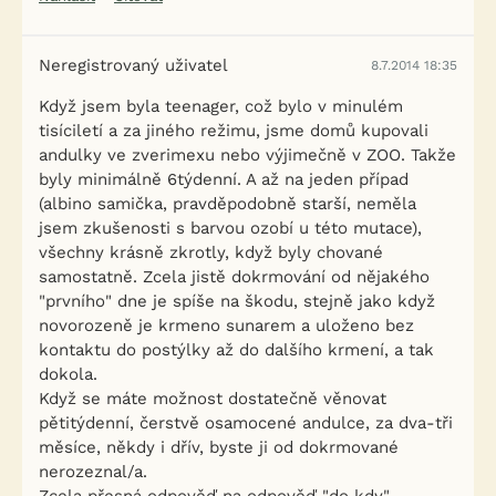
Neregistrovaný uživatel
8.7.2014 18:35
Když jsem byla teenager, což bylo v minulém
tisíciletí a za jiného režimu, jsme domů kupovali
andulky ve zverimexu nebo výjimečně v ZOO. Takže
byly minimálně 6týdenní. A až na jeden případ
(albino samička, pravděpodobně starší, neměla
jsem zkušenosti s barvou ozobí u této mutace),
všechny krásně zkrotly, když byly chované
samostatně. Zcela jistě dokrmování od nějakého
"prvního" dne je spíše na škodu, stejně jako když
novorozeně je krmeno sunarem a uloženo bez
kontaktu do postýlky až do dalšího krmení, a tak
dokola.
Když se máte možnost dostatečně věnovat
pětitýdenní, čerstvě osamocené andulce, za dva-tři
měsíce, někdy i dřív, byste ji od dokrmované
nerozeznal/a.