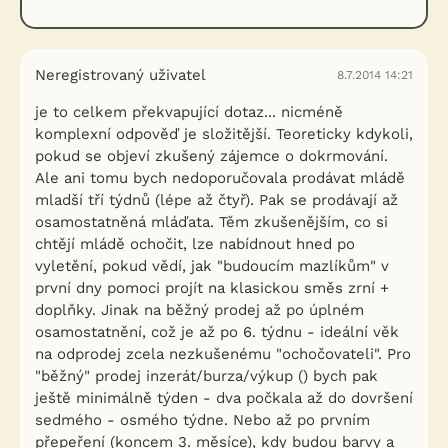
Neregistrovaný uživatel
8.7.2014 14:21
je to celkem překvapující dotaz... nicméně
komplexní odpověď je složitější. Teoreticky kdykoli,
pokud se objeví zkušený zájemce o dokrmování.
Ale ani tomu bych nedoporučovala prodávat mládě
mladší tří týdnů (lépe až čtyř). Pak se prodávají až
osamostatněná mláďata. Těm zkušenějším, co si
chtějí mládě ochočit, lze nabídnout hned po
vyletění, pokud vědí, jak "budoucím mazlíkům" v
první dny pomoci projít na klasickou směs zrní +
doplňky. Jinak na běžný prodej až po úplném
osamostatnění, což je až po 6. týdnu - ideální věk
na odprodej zcela nezkušenému "ochočovateli". Pro
"běžný" prodej inzerát/burza/výkup () bych pak
ještě minimálně týden - dva počkala až do dovršení
sedmého - osmého týdne. Nebo až po prvním
přepeření (koncem 3. měsíce), kdy budou barvy a