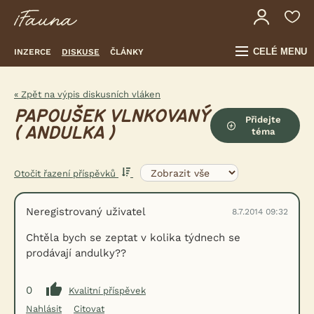
CELÉ MENU
INZERCE
DISKUSE
ČLÁNKY
« Zpět na výpis diskusních vláken
PAPOUŠEK VLNKOVANÝ
Přidejte
( ANDULKA )
téma
Otočit řazení příspěvků
Neregistrovaný uživatel
8.7.2014 09:32
Chtěla bych se zeptat v kolika týdnech se
prodávají andulky??
0
Kvalitní příspěvek
Nahlásit
Citovat