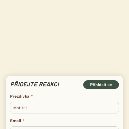
PŘIDEJTE REAKCI
Přihlásit se
Přezdívka
Email