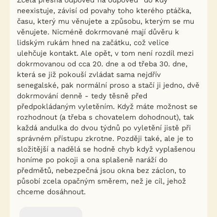
Zcela přesná odpověď na odpověď "do kdy"
neexistuje, závisí od povahy toho kterého ptáčka,
času, který mu věnujete a způsobu, kterým se mu
věnujete. Nicméně dokrmované mají důvěru k
lidským rukám hned na začátku, což velice
ulehčuje kontakt. Ale opět, v tom není rozdíl mezi
dokrmovanou od cca 20. dne a od třeba 30. dne,
která se již pokouší zvládat sama nejdřív
senegalské, pak normální proso a stačí ji jedno, dvě
dokrmování denně - tedy těsně před
předpokládaným vyletěním. Když máte možnost se
rozhodnout (a třeba s chovatelem dohodnout), tak
každá andulka do dvou týdnů po vyletění jistě při
správném přístupu zkrotne. Později také, ale je to
složitější a nadělá se hodně chyb když vyplašenou
honíme po pokoji a ona splašeně naráží do
předmětů, nebezpečná jsou okna bez záclon, to
působí zcela opačným směrem, než je cíl, jehož
chceme dosáhnout.