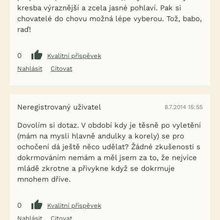
kresba výraznější a zcela jasné pohlaví. Pak si
chovatelé do chovu možná lépe vyberou. Tož, babo,
raď!
0
Kvalitní příspěvek
Nahlásit
Citovat
Neregistrovaný uživatel
8.7.2014 15:55
Dovolím si dotaz. V období kdy je těsně po vyletění
(mám na mysli hlavně andulky a korely) se pro
ochočení dá ještě něco udělat? Žádné zkušenosti s
dokrmováním nemám a měl jsem za to, že nejvíce
mládě zkrotne a přivykne když se dokrmuje
mnohem dříve.
0
Kvalitní příspěvek
Nahlásit
Citovat