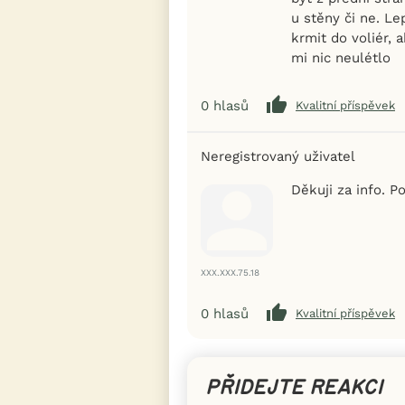
u stěny či ne. Le
krmit do voliér,
mi nic neulétlo
0
hlasů
Kvalitní příspěvek
Neregistrovaný uživatel
Děkuji za info. P
XXX.XXX.75.18
0
hlasů
Kvalitní příspěvek
PŘIDEJTE REAKCI