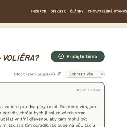
INZERCE
DISKUSE
ČLÁNKY
CHOVATELSKÉ STANIC
Přidejte téma
– VOLIÉRA?
Otočit řazení příspěvků
9.7.2014 20:56
at voliéru pro dva páry rozel. Rozměry vím, jen
m poradit, chtěla bych jí asi ze všech stran
 udělat vnitřní dřevěnou,aby tam mohli být
ím, jak si s tím poradit, jak bude na půl, tak u