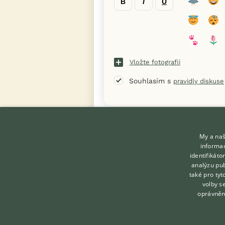
B
I
U
Vložte fotografii
Souhlasím s
pravidly diskuse
« Zpět na výpis diskusních vláken
My a naš
informac
identifikát
analýzu pub
také pro tyt
KONTAKT DO REDAKCE
volby s
WEBU
oprávněn
redakce@ifauna.cz
nonstop