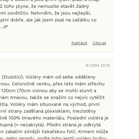
Z toho plyne, že nemusíte stavět žádný
mi osvětčilo. Netvrdím, že jsou nejlepší,
lní dobře, ale jak jsem psal na začátku co
. JP
Nahlásit
Citovat
9.7.2014 22:01
(žlutolící). Voliéry mám od sebe odděleny
nou. Celoročně venku, přes léto mám střechu
 130cm (70cm volnou aby se mohli slunit a
 mám tmavou, takže se snažím co nejvíc vytěžit
ětla. Voliéry mám situované na východ, první
erní strany zadělaná plexisklem, mezistěny
ně 100% tmavého materiálu. Poslední voliéra je
stupná (= nezakrytá). Přední strana je odkrytá
n zabalím silnější tiskařskou folií. Krmení může
ny, nebo zezadu, podle toho jestli voliéry budou