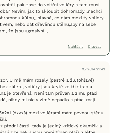
vnitř i pak zase do vnitřní voliéry a tam musí
dba? Nevím, jak to skloubit dohromady...nechci
ohromnou kůlnu,,,hlavně, co dám mezi ty voliéry,
letivem, nebo dát dřevěnou stěnu,aby na sebe
em, že jsou agresivní,,,
Nahlásit
Citovat
9.7.2014 21:43
ázor. U mě mám rozely (pestré a žlutohlavé)
ez záletu, voliéry jsou kryté ze tří stran a
ana je otevřená. Není tam průvan a zimu ptáci
dě, nikdy mi nic v zimě nepadlo a ptáci mají
x2x1 (dxvxš) mezi voliérami mám pevnou stěnu
ili.
přední části, tady je jediný kritický okamžik a
tají z budek a jsou první týden plaší a létají