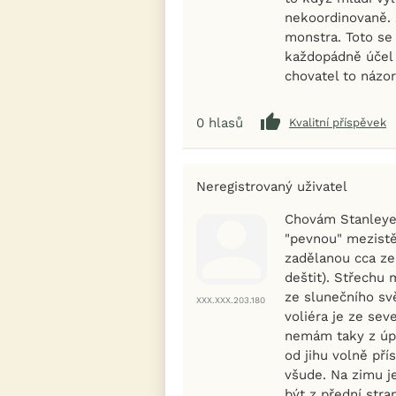
nekoordinovaně. 
monstra. Toto se 
každopádně účel p
chovatel to názor
0
hlasů
Kvalitní příspěvek
Neregistrovaný uživatel
Chovám Stanleye 
"pevnou" mezistě
zadělanou cca ze
deštit). Střechu
ze slunečního sv
XXX.XXX.203.180
voliéra je ze sev
nemám taky z úpl
od jihu volně pří
všude. Na zimu je
být z přední stra