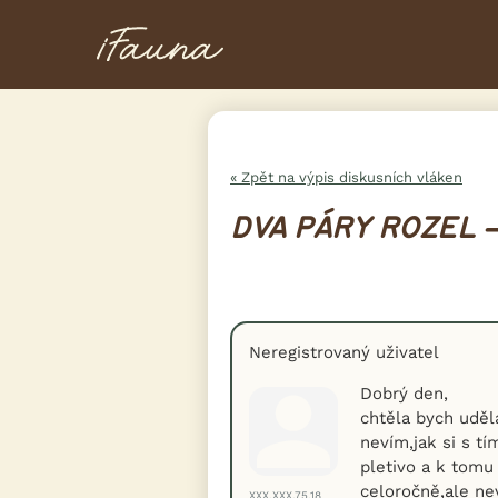
« Zpět na výpis diskusních vláken
DVA PÁRY ROZEL 
Neregistrovaný uživatel
Dobrý den,
chtěla bych uděl
nevím,jak si s tí
pletivo a k tomu
celoročně,ale nev
XXX.XXX.75.18