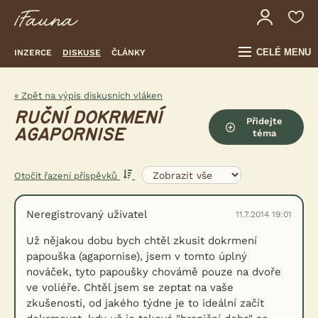
CELÉ MENU
INZERCE
DISKUSE
ČLÁNKY
« Zpět na výpis diskusních vláken
RUČNÍ DOKRMENÍ
Přidejte
AGAPORNISE
téma
Otočit řazení příspěvků
Neregistrovaný uživatel
11.7.2014 19:01
Už nějakou dobu bych chtěl zkusit dokrmení
papouška (agapornise), jsem v tomto úplný
nováček, tyto papoušky chovámě pouze na dvoře
ve voliéře. Chtěl jsem se zeptat na vaše
zkušenosti, od jakého týdne je to ideální začít