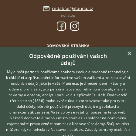
redakce@ifauna.cz
nonstop
DOMOVSKÁ STRÁNKA
×
INZERCE
Odpovědné používání vašich
údajů
DISKUSE
ČLÁNKY
My a naši partneři používáme soubory cookie a podobné technologie
k ukládání a zpřístupnění informací ve vašem zařízení a ke zpracování
ATLAS
osobních údajů, jako je vaše IP adresa, jedinečné identifikátory a
údaje o prohlížení, pro personalizovanou reklamu a obsah, měření
O nás
reklamy a obsahu, analýzu publika a zlepšování služeb.
Dodavatelé
třetích stran (1866)
mohou vaše údaje zpracovávat také pro tyto i
Kontakt
Hledáte zvířecího kamaráda?
další účely, včetně používání přesných údajů o geolokaci a
Zdarma vám poradí
Možnosti zvýraznění inzerátů
charakteristik zařízení. Vaše volby se vztahují pouze na tento web.
VETERINÁŘ ONLINE
Podmínky užití
Někteří dodavatelé mohou místo souhlasu spoléhat na oprávněný
KONZULTOVAT S
zájem; máte právo vznést námitku v
Nastavení reklamy
. Svůj souhlas
Zpracování osobních údajů
VETERINÁŘEM
můžete kdykoli odvolat v
Nastavení cookies
.
Zásady ochrany osobních
údajů