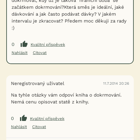
dokrmovat, kdy už je taková "hraniční doba" se
začátkem dokrmování?Která směs je ideální, jaké
dávkování a jak často podávat dávky? V jakém
intervalu je zkracovat? Předem moc děkuji za rady
:)
0
Kvalitní příspěvek
Nahlásit
Citovat
Neregistrovaný uživatel
11.7.2014 20:26
Na tyhle otázky vám odpoví kniha o dokrmování.
Nemá cenu opisovat statě z knihy.
0
Kvalitní příspěvek
Nahlásit
Citovat