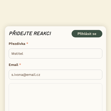
PŘIDEJTE REAKCI
Přihlásit se
Přezdívka
Email