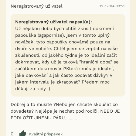
Neregistrovaný uživatel
12.7.2014 09:29
Neregistrovaný uživatel napsal(a):
Už nějakou dobu bych chtěl zkusit dokrmení
papouška (agapornise), jsem v tomto úplný
nováček, tyto papoušky chovámě pouze na
dvoře ve voliéře. Chtěl jsem se zeptat na vaše
zkušenosti, od jakého týdne je to ideální začít
dokrmovat, kdy už je taková "hraniční doba" se
začátkem dokrmování?Která směs je ideální,
jaké dávkování a jak často podávat dávky? V
jakém intervalu je zkracovat? Předem moc
děkuji za rady :)
Dobrej a to musíte ?Nebo jen chcete skoušet co
dovedete? Nejlépe je nechat pod rodiči, NEBO JE
PODLOŽIT JINÉMU PÁRU..........
0
Kvalitní příspěvek