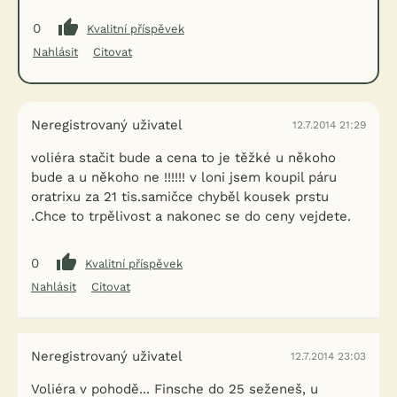
0
Kvalitní příspěvek
Nahlásit
Citovat
Neregistrovaný uživatel
12.7.2014 21:29
voliéra stačit bude a cena to je těžké u někoho
bude a u někoho ne !!!!!! v loni jsem koupil páru
oratrixu za 21 tis.samičce chyběl kousek prstu
.Chce to trpělivost a nakonec se do ceny vejdete.
0
Kvalitní příspěvek
Nahlásit
Citovat
Neregistrovaný uživatel
12.7.2014 23:03
Voliéra v pohodě... Finsche do 25 seženeš, u