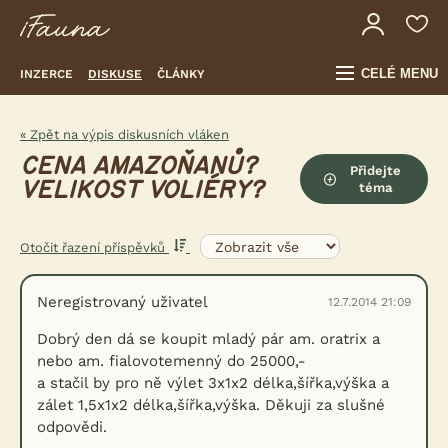
CELÉ MENU
INZERCE
DISKUSE
ČLÁNKY
« Zpět na výpis diskusních vláken
CENA AMAZOŇANŮ?
Přidejte
VELIKOST VOLIÉRY?
téma
Otočit řazení příspěvků
Neregistrovaný uživatel
12.7.2014 21:09
Dobrý den dá se koupit mladý pár am. oratrix a
nebo am. fialovotemenný do 25000,-
a stačil by pro ně výlet 3x1x2 délka,šířka,výška a
zálet 1,5x1x2 délka,šířka,výška. Děkuji za slušné
odpovědi.