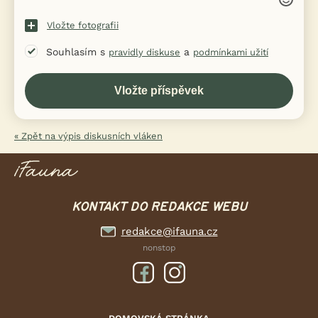
Vložte fotografii
Souhlasím s
a
pravidly diskuse
podmínkami užití
« Zpět na výpis diskusních vláken
KONTAKT DO REDAKCE WEBU
redakce@ifauna.cz
nonstop