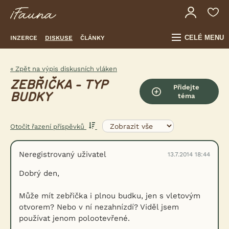
CELÉ MENU
INZERCE
DISKUSE
ČLÁNKY
« Zpět na výpis diskusních vláken
ZEBŘIČKA - TYP
Přidejte
BUDKY
téma
Otočit řazení příspěvků
Neregistrovaný uživatel
13.7.2014 18:44
Dobrý den,
Může mít zebřička i plnou budku, jen s vletovým
otvorem? Nebo v ní nezahnízdí? Viděl jsem
používat jenom polootevřené.