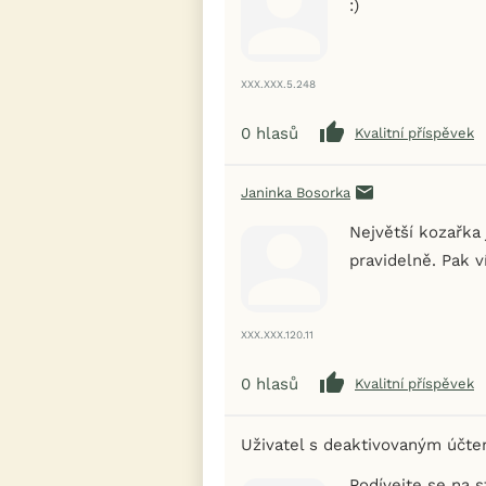
:)
XXX.XXX.5.248
0
hlasů
Kvalitní příspěvek
Janinka Bosorka
Největší kozařka 
pravidelně. Pak ví
XXX.XXX.120.11
0
hlasů
Kvalitní příspěvek
Uživatel s deaktivovaným účt
Podívejte se na