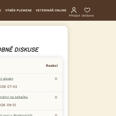
E
VÝBĚR PLEMENE
VETERINÁŘ ONLINE
Přihlásit
Oblíbené
BNÉ DISKUSE
Reakcí
ní alpaky
0
2026 07:42
eránci na sekačku
0
026 09:13
ní ovcí v Boskovicích
0