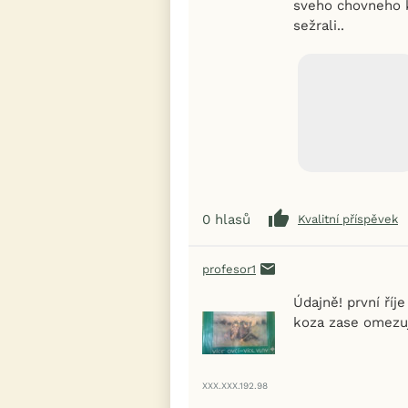
sveho chovneho k
sežrali..
0
hlasů
Kvalitní příspěvek
profesor1
Údajně! první ří
koza zase omezuje
XXX.XXX.192.98