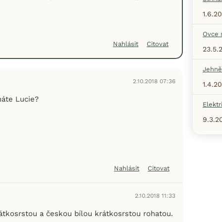
1.6.20
Ovce 
Nahlásit
Citovat
23.5.
Jehně
2.10.2018 07:36
1.4.2
áte Lucie?
Elektr
9.3.2
Nahlásit
Citovat
2.10.2018 11:33
tkosrstou a českou bílou krátkosrstou rohatou.