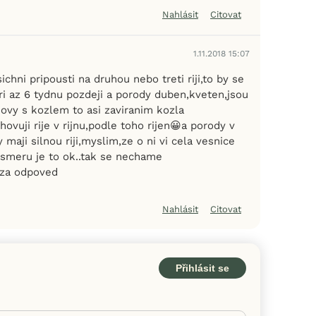
Nahlásit
Citovat
1.11.2018 15:07
ichni pripousti na druhou nebo treti riji,to by se
tri az 6 tydnu pozdeji a porody duben,kveten,jsou
hovy s kozlem to asi zaviranim kozla
hovuji rije v rijnu,podle toho rijen😀a porody v
 maji silnou riji,myslim,ze o ni vi cela vesnice
 smeru je to ok..tak se nechame
i za odpoved
Nahlásit
Citovat
Přihlásit se