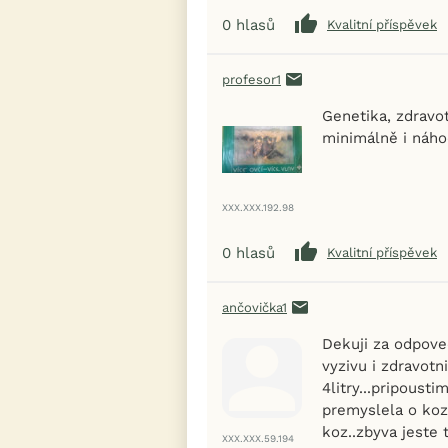
0
hlasů
Kvalitní příspěvek
profesor1
Genetika, zdravot
minimálně i náhoda.
XXX.XXX.192.98
0
hlasů
Kvalitní příspěvek
ančovička1
Dekuji za odpove
vyzivu i zdravotni
4litry...pripousti
premyslela o kozl
koz..zbyva jeste t
XXX.XXX.59.194