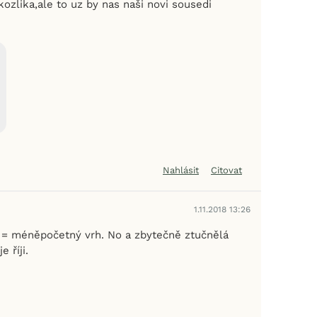
ozlika,ale to uz by nas naši novi sousedi
Nahlásit
Citovat
1.11.2018 13:26
je = méněpočetný vrh. No a zbytečně ztučnělá
 říji.