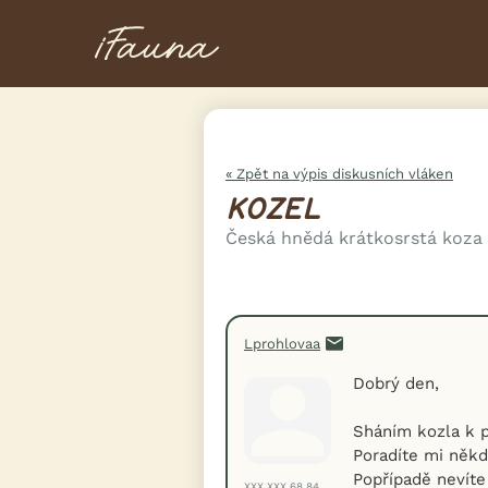
« Zpět na výpis diskusních vláken
KOZEL
Česká hnědá krátkosrstá koza
Lprohlovaa
Dobrý den,
Sháním kozla k p
Poradíte mi někd
Popřípadě nevít
XXX.XXX.68.84