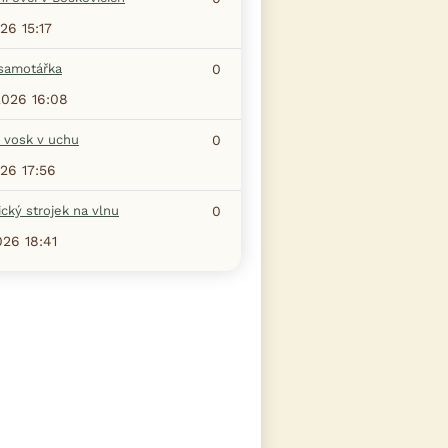
26 15:17
samotářka
0
2026 16:08
 vosk v uchu
0
026 17:56
ický strojek na vlnu
0
026 18:41