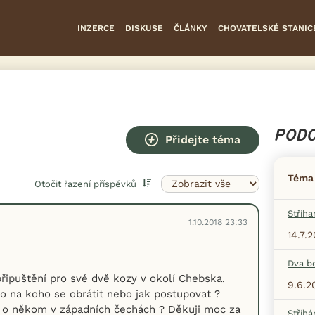
INZERCE
DISKUSE
ČLÁNKY
CHOVATELSKÉ STANIC
PODO
Přidejte téma
Téma
Otočit řazení příspěvků
Stříha
1.10.2018 23:33
14.7.
Dva b
řipuštění pro své dvě kozy v okolí Chebska.
9.6.2
o na koho se obrátit nebo jak postupovat ?
e o někom v západních čechách ? Děkuji moc za
Stříhá