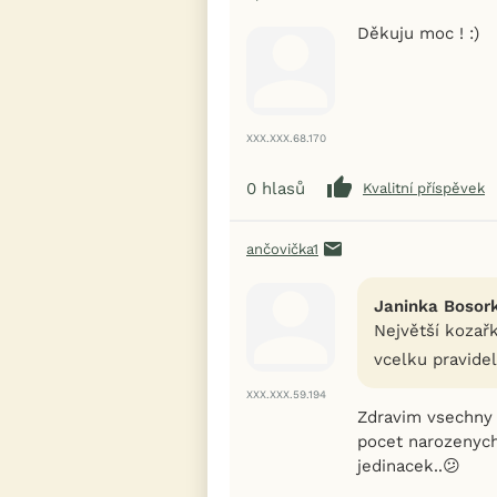
Děkuju moc ! :)
XXX.XXX.68.170
0
hlasů
Kvalitní příspěvek
ančovička1
Janinka Bosork
Největší kozařk
vcelku pravidel
XXX.XXX.59.194
Zdravim vsechny 
pocet narozenych
jedinacek..😕