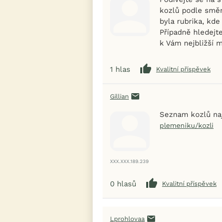
kozlů podle směr
byla rubrika, kde 
Případně hledejte
k Vám nejbližší 
1
hlas
Kvalitní příspěvek
Gillian
Seznam kozlů na
plemeniku/kozli
XXX.XXX.189.239
0
hlasů
Kvalitní příspěvek
Lprohlovaa