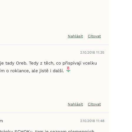
Nahlásit
Citovat
2.10.2018 11:35
je tady Oreb. Tedy z těch, co přispívají vcelku
m o roklance, ale jistě i další.
Nahlásit
Citovat
em
2.10.2018 11:48
 stránky SCHOKu, tam je seznam plemenných