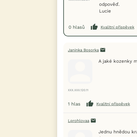
odpověď.
Lucie
0
hlasů
Kvalitní příspěvek
Janinka Bosorka
A jaké kozenky m
XXX.XXX.120.11
1
hlas
Kvalitní příspěvek
Lprohlovaa
Jednu hnědou krá