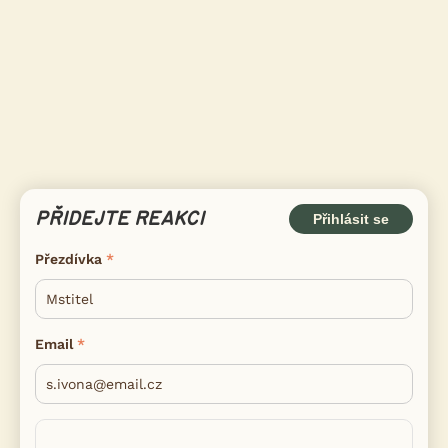
PŘIDEJTE REAKCI
Přihlásit se
Přezdívka
Email