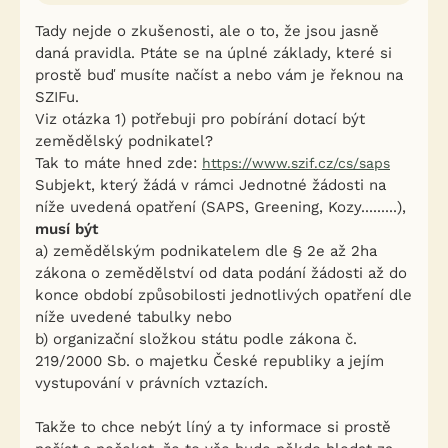
Tady nejde o zkušenosti, ale o to, že jsou jasně
daná pravidla. Ptáte se na úplné základy, které si
prostě buď musíte načíst a nebo vám je řeknou na
SZIFu.
Viz otázka 1) potřebuji pro pobírání dotací být
zemědělský podnikatel?
Tak to máte hned zde:
https://www.szif.cz/cs/saps
Subjekt, který žádá v rámci Jednotné žádosti na
níže uvedená opatření (SAPS, Greening, Kozy.........),
musí být
a) zemědělským podnikatelem dle § 2e až 2ha
zákona o zemědělství od data podání žádosti až do
konce období způsobilosti jednotlivých opatření dle
níže uvedené tabulky nebo
b) organizační složkou státu podle zákona č.
219/2000 Sb. o majetku České republiky a jejím
vystupování v právních vztazích.
Takže to chce nebýt líný a ty informace si prostě