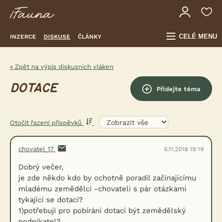
CELÉ MENU
INZERCE
DISKUSE
ČLÁNKY
« Zpět na výpis diskusních vláken
DOTACE
Přidejte téma
Otočit řazení příspěvků
chovatel_17
6.11.2018 19:19
Dobrý večer,
je zde někdo kdo by ochotně poradil začínajícímu
mladému zemědělci -chovateli s pár otázkami
tykající se dotací?
1)potřebuji pro pobírání dotací být zemědělský
podnikatel?