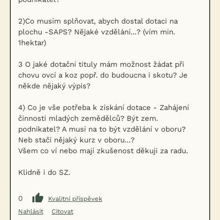
2)Co musím splňovat, abych dostal dotaci na
plochu -SAPS? Nějaké vzdělání...? (vím min.
1hektar)
3 O jaké dotační tituly mám možnost žádat při
chovu ovcí a koz popř. do budoucna i skotu? Je
někde nějaký výpis?
4) Co je vše potřeba k získání dotace - Zahájení
činnosti mladých zemědělců? Být zem.
podnikatel? A musí na to být vzdělání v oboru?
Neb stačí nějaký kurz v oboru...?
Všem co ví nebo mají zkušenost děkuji za radu.
Klidně i do SZ.
0
Kvalitní příspěvek
Nahlásit
Citovat