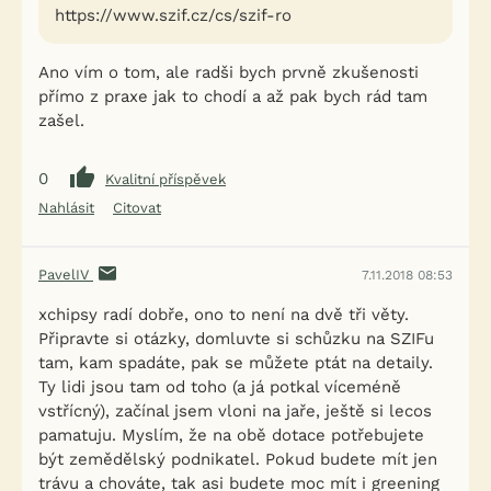
https://www.szif.cz/cs/szif-ro
Ano vím o tom, ale radši bych prvně zkušenosti
přímo z praxe jak to chodí a až pak bych rád tam
zašel.
0
Kvalitní příspěvek
Nahlásit
Citovat
PavelIV
7.11.2018 08:53
xchipsy radí dobře, ono to není na dvě tři věty.
Připravte si otázky, domluvte si schůzku na SZIFu
tam, kam spadáte, pak se můžete ptát na detaily.
Ty lidi jsou tam od toho (a já potkal víceméně
vstřícný), začínal jsem vloni na jaře, ještě si lecos
pamatuju. Myslím, že na obě dotace potřebujete
být zemědělský podnikatel. Pokud budete mít jen
trávu a chováte, tak asi budete moc mít i greening