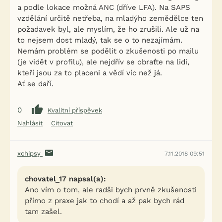
a podle lokace možná ANC (dříve LFA). Na SAPS
vzdělání určitě netřeba, na mladýho zemědělce ten
požadavek byl, ale myslím, že ho zrušili. Ale už na
to nejsem dost mladý, tak se o to nezajímám.
Nemám problém se podělit o zkušenosti po mailu
(je vidět v profilu), ale nejdřív se obraťte na lidi,
kteří jsou za to placeni a vědí víc než já.
Ať se daří.
0
Kvalitní příspěvek
Nahlásit
Citovat
xchipsy
7.11.2018 09:51
chovatel_17 napsal(a):
Ano vím o tom, ale radši bych prvně zkušenosti
přímo z praxe jak to chodí a až pak bych rád
tam zašel.