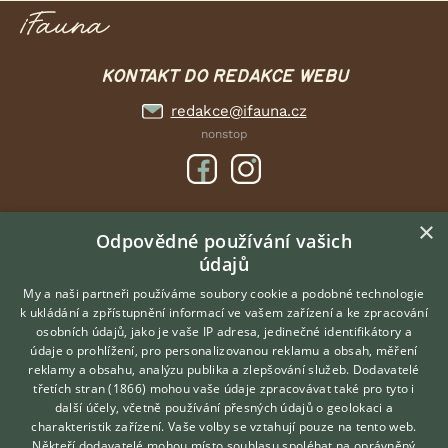
KONTAKT DO REDAKCE WEBU
redakce@ifauna.cz
nonstop
×
DOMOVSKÁ STRÁNKA
Odpovědné používání vašich
údajů
INZERCE
DISKUSE
My a naši partneři používáme soubory cookie a podobné technologie
k ukládání a zpřístupnění informací ve vašem zařízení a ke zpracování
ČLÁNKY
osobních údajů, jako je vaše IP adresa, jedinečné identifikátory a
údaje o prohlížení, pro personalizovanou reklamu a obsah, měření
O nás
reklamy a obsahu, analýzu publika a zlepšování služeb.
Dodavatelé
třetích stran (1866)
mohou vaše údaje zpracovávat také pro tyto i
Kontakt
Hledáte zvířecího kamaráda?
další účely, včetně používání přesných údajů o geolokaci a
Zdarma vám poradí
Možnosti zvýraznění inzerátů
charakteristik zařízení. Vaše volby se vztahují pouze na tento web.
VETERINÁŘ ONLINE
Podmínky užití
Někteří dodavatelé mohou místo souhlasu spoléhat na oprávněný