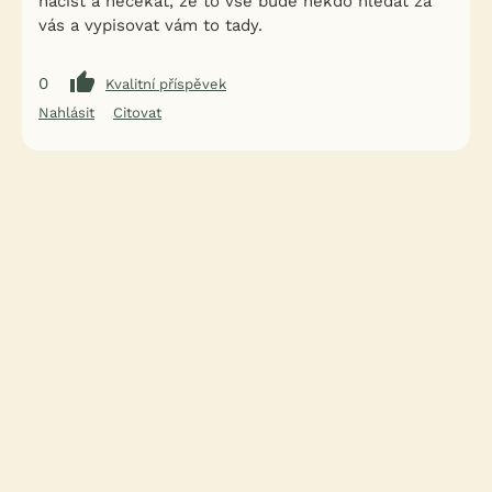
načíst a nečekat, že to vše bude někdo hledat za
vás a vypisovat vám to tady.
0
Kvalitní příspěvek
Nahlásit
Citovat