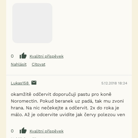
0
Kvalitní příspěvek
Nahlásit
Citovat
Lukas158
5.12.2018 18:24
okamžitě odčervit doporučuji pastu pro koně
Noromectin. Pokud beranek uz padá, tak mu zvoni
hrana. Na nic nečekejte a odčervit. 2x do roka je
málo. Až je odcervite uvidíte jak červy polezou ven
0
Kvalitní příspěvek