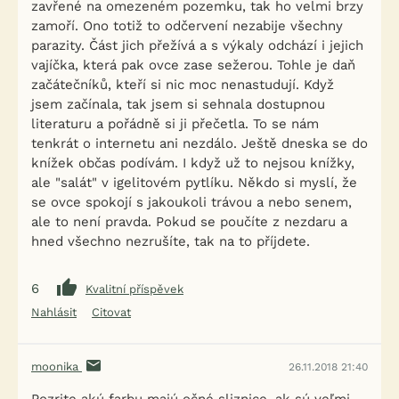
zavřené na omezeném pozemku, tak ho velmi brzy
zamoří. Ono totiž to odčervení nezabije všechny
parazity. Část jich přežívá a s výkaly odchází i jejich
vajíčka, která pak ovce zase sežerou. Tohle je daň
začátečníků, kteří si nic moc nenastudují. Když
jsem začínala, tak jsem si sehnala dostupnou
literaturu a pořádně si ji přečetla. To se nám
tenkrát o internetu ani nezdálo. Ještě dneska se do
knížek občas podívám. I když už to nejsou knížky,
ale "salát" v igelitovém pytlíku. Někdo si myslí, že
se ovce spokojí s jakoukoli trávou a nebo senem,
ale to není pravda. Pokud se poučíte z nezdaru a
hned všechno nezrušíte, tak na to příjdete.
6
Kvalitní příspěvek
Nahlásit
Citovat
moonika
26.11.2018 21:40