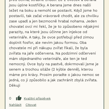
jsou úplne kostřičky. A berana jsme dnes našli
ležet na boku a nemohl se postavit. Když jsme ho
postavili, tak začal vrávoravě chodit, ale za chvilku
zase upadl a jen bezmocně hrabal nohama. Jeden
chovatel ovcí mi řekl, že je to způsobeno nějakými
parazity, na které jsou účinne jen injekce od
veterináře. A taky, že ovce potřebují před zimou
doplnit fosfor, ale nevím jakou formou. Oba
chovatele mi při nákupu zvířat říkali, že byla
zvířata na jaře odčervena. Na podzimní odčervení
mám objednaného veterináře, ale ten je ted
nemocný. Ovce byly na pastvě, dokrmovali jsme je
senem a trochou siláže (2 kýble denně), kterou
máme pro krávy. Prosím poradte o jakou nemoc se
jedná, co ji způsobilo a jak zachránit zbylá zvířata.
Děkuji
0
Kvalitní příspěvek
Nahlásit
Citovat