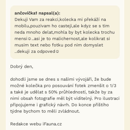
ančovička1 napsal(a):
Dekuji Vam za reakci,kolecka mi překáží na
mobilu,pouzivam ho casteji,ale kdyz se s tim
neda mnoho delat,mohla by byt kolecka trochu
mensi☺..asi je to malichernost,ale kolikrat si
musim text nebo fotku pod nim domyslet
..dekuji za odpoved☺
Dobrý den,
dohodli jsme se dnes s našimi vývojáři, že bude
možné kolečka pro posouvání fotek zmenšit o 1/3
a také je udělat s 50% průhledností, takže by za
nimi obsah fotografie měl být viditelný. Pro ilustraci
připojujeme i grafický návrh. Do konce příštího
týdne bychom to měli zvládnout.
Redakce webu iFauna.cz