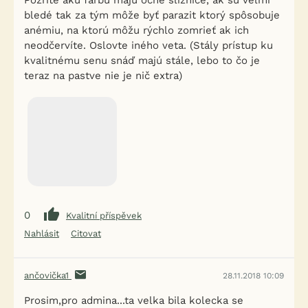
Pozrite akú farbu majú očné sliznice, ak sú veľmi
bledé tak za tým môže byť parazit ktorý spôsobuje
anémiu, na ktorú môžu rýchlo zomrieť ak ich
neodčervíte. Oslovte iného veta. (Stály prístup ku
kvalitnému senu snáď majú stále, lebo to čo je
teraz na pastve nie je nič extra)
0
Kvalitní příspěvek
Nahlásit
Citovat
ančovička1
28.11.2018 10:09
Prosim,pro admina...ta velka bila kolecka se