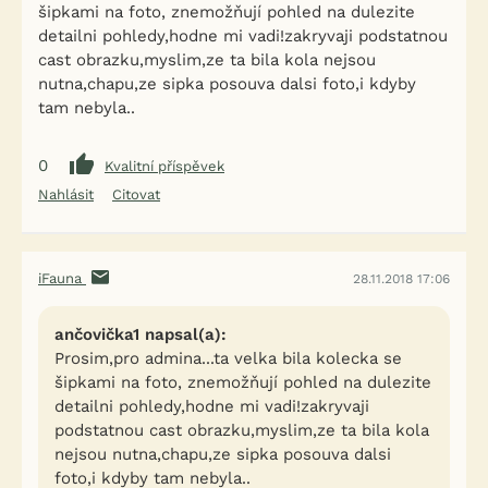
šipkami na foto, znemožňují pohled na dulezite
detailni pohledy,hodne mi vadi!zakryvaji podstatnou
cast obrazku,myslim,ze ta bila kola nejsou
nutna,chapu,ze sipka posouva dalsi foto,i kdyby
tam nebyla..
0
Kvalitní příspěvek
Nahlásit
Citovat
iFauna
28.11.2018 17:06
ančovička1 napsal(a):
Prosim,pro admina...ta velka bila kolecka se
šipkami na foto, znemožňují pohled na dulezite
detailni pohledy,hodne mi vadi!zakryvaji
podstatnou cast obrazku,myslim,ze ta bila kola
nejsou nutna,chapu,ze sipka posouva dalsi
foto,i kdyby tam nebyla..