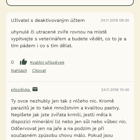
Uživatel s deaktivovaným účtem
24.11.2018 09:30
uhynulé či utracené zvíře rovnou na místě
vypitvejte s veterinářem a budete vědět, co to je a
tím pádem i co s tím dělat.
0
Kvalitní příspěvek
Nahlásit
Citovat
přezdívka
24.11.2018 10:40
Ty ovce nezhubly jen tak z ničeho nic. Kromě
parazitů je to také množstvím a kvalitou pastvy.
Nepíšete jak jste zvířata krmili, jestli měla k
dispozici minerální liz nebo jen sůl nebo vůbec nic.
Odčervovat jen na jaře a na podzim je při
současném zpúsobu chovu málo. Pokud jsou