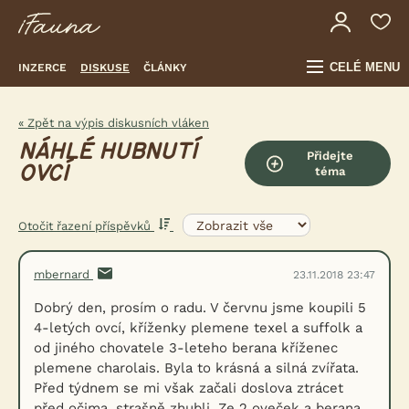
CELÉ MENU
INZERCE
DISKUSE
ČLÁNKY
« Zpět na výpis diskusních vláken
NÁHLÉ HUBNUTÍ
Přidejte
OVCÍ
téma
Otočit řazení příspěvků
mbernard
23.11.2018 23:47
Dobrý den, prosím o radu. V červnu jsme koupili 5
4-letých ovcí, kříženky plemene texel a suffolk a
od jiného chovatele 3-leteho berana kříženec
plemene charolais. Byla to krásná a silná zvířata.
Před týdnem se mi však začali doslova ztrácet
před očima, strašně zhubli. Ze 2 oveček a berana