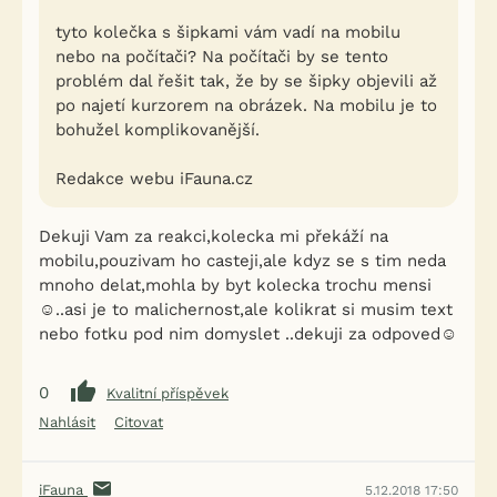
tyto kolečka s šipkami vám vadí na mobilu
nebo na počítači? Na počítači by se tento
problém dal řešit tak, že by se šipky objevili až
po najetí kurzorem na obrázek. Na mobilu je to
bohužel komplikovanější.
Redakce webu iFauna.cz
Dekuji Vam za reakci,kolecka mi překáží na
mobilu,pouzivam ho casteji,ale kdyz se s tim neda
mnoho delat,mohla by byt kolecka trochu mensi
☺..asi je to malichernost,ale kolikrat si musim text
nebo fotku pod nim domyslet ..dekuji za odpoved☺
0
Kvalitní příspěvek
Nahlásit
Citovat
iFauna
5.12.2018 17:50