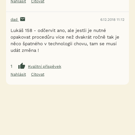
Nahlásit
Citovat
dad
6.12.2018 11:12
Lukáš 158 - odčervit ano, ale jestli je nutné
opakovat procedůru více než dvakrát ročně tak je
něco špatného v technologii chovu, tam se musí
udát změna !
1
Kvalitní příspěvek
Nahlásit
Citovat