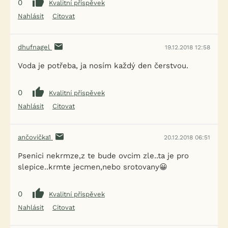
0
Kvalitní příspěvek
Nahlásit
Citovat
dhufnagel
19.12.2018 12:58
Voda je potřeba, ja nosím každý den čerstvou.
0
Kvalitní příspěvek
Nahlásit
Citovat
ančovička1
20.12.2018 06:51
Psenici nekrmze,z te bude ovcim zle..ta je pro
slepice..krmte jecmen,nebo srotovany😀
0
Kvalitní příspěvek
Nahlásit
Citovat