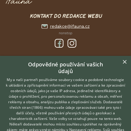
KONTAKT DO REDAKCE WEBU
redakce@ifauna.cz
nonstop
×
DOMOVSKÁ STRÁNKA
Odpovědné používání vašich
údajů
INZERCE
DISKUSE
My a naši partneři používáme soubory cookie a podobné technologie
k ukládání a zpřístupnění informací ve vašem zařízení a ke zpracování
ČLÁNKY
osobních údajů, jako je vaše IP adresa, jedinečné identifikátory a
údaje o prohlížení, pro personalizovanou reklamu a obsah, měření
O nás
reklamy a obsahu, analýzu publika a zlepšování služeb.
Dodavatelé
třetích stran (1866)
mohou vaše údaje zpracovávat také pro tyto i
Kontakt
Hledáte zvířecího kamaráda?
další účely, včetně používání přesných údajů o geolokaci a
Zdarma vám poradí
Možnosti zvýraznění inzerátů
charakteristik zařízení. Vaše volby se vztahují pouze na tento web.
VETERINÁŘ ONLINE
Podmínky užití
Někteří dodavatelé mohou místo souhlasu spoléhat na oprávněný
KONZULTOVAT S
zájem; máte právo vznést námitku v
Nastavení reklamy
. Svůj souhlas