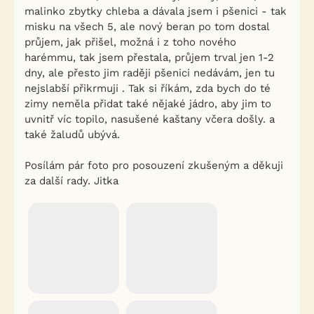
malinko zbytky chleba a dávala jsem i pšenici - tak
misku na všech 5, ale nový beran po tom dostal
průjem, jak přišel, možná i z toho nového
harémmu, tak jsem přestala, průjem trval jen 1-2
dny, ale přesto jim raději pšenici nedávám, jen tu
nejslabší přikrmuji . Tak si říkám, zda bych do té
zimy neměla přidat také nějaké jádro, aby jim to
uvnitř víc topilo, nasušené kaštany včera došly. a
také žaludů ubývá.
Posílám pár foto pro posouzení zkušeným a děkuji
za další rady. Jitka