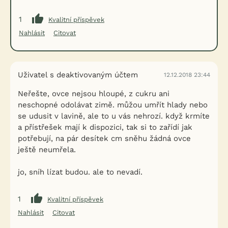
1
Kvalitní příspěvek
Nahlásit
Citovat
Uživatel s deaktivovaným účtem
12.12.2018 23:44
Neřešte, ovce nejsou hloupé, z cukru ani
neschopné odolávat zimě. můžou umřít hlady nebo
se udusit v lavině, ale to u vás nehrozí. když krmíte
a přístřešek mají k dispozici, tak si to zařídí jak
potřebují, na pár desítek cm sněhu žádná ovce
ještě neumřela.
jo, sníh lízat budou. ale to nevadí.
1
Kvalitní příspěvek
Nahlásit
Citovat