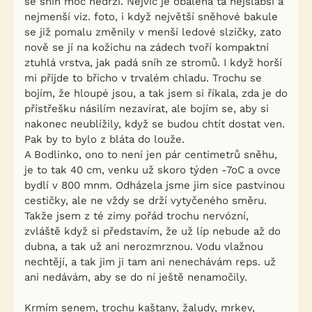
se sníh moc nedrží. Nejvíc je obalená ta nejslabší a
nejmenší viz. foto, i když největší sněhové bakule
se již pomalu změnily v menší ledové slzičky, zato
nově se jí na kožichu na zádech tvoří kompaktní
ztuhlá vrstva, jak padá sníh ze stromů. I když horší
mi přijde to břicho v trvalém chladu. Trochu se
bojím, že hloupé jsou, a tak jsem si říkala, zda je do
přístřešku násilím nezavírat, ale bojím se, aby si
nakonec neublížily, když se budou chtít dostat ven.
Pak by to bylo z bláta do louže.
A Bodlinko, ono to není jen pár centimetrů sněhu,
je to tak 40 cm, venku už skoro týden -7oC a ovce
bydlí v 800 mnm. Odházela jsme jim sice pastvinou
cestičky, ale ne vždy se drží vytyčeného směru.
Takže jsem z té zimy pořád trochu nervózní,
zvláště když si představím, že už líp nebude až do
dubna, a tak už ani nerozmrznou. Vodu vlažnou
nechtějí, a tak jim ji tam ani nenechávám reps. už
ani nedávám, aby se do ní ještě nenamočily.
Krmím senem, trochu kaštany, žaludy, mrkev,