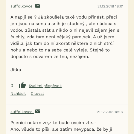
suffolkovce
21.12.2018 18:01
A napijí se ? Já zkoušela také vodu přinést, přeci
jen jsou na senu a sníh je studený , ale nádoba s
vodou zůstala stát a nikdo o ni nejevil zájem jen si
čuchly, zda tam není nějaký pamlsek. A už jsem
viděla, jak tam do ní akorát některé z nich strčí
nohu a nebo to na sebe celé vyleje. Stejně to
dopadlo s odvarem ze lnu, nezájem.
Jitka
0
Kvalitní příspěvek
Nahlásit
Citovat
suffolkovce
21.12.2018 18:07
Psenici nekrm ze,z te bude ovcim zle..-
Ano, všude to píší, ale zatím nevypadá, že by ji