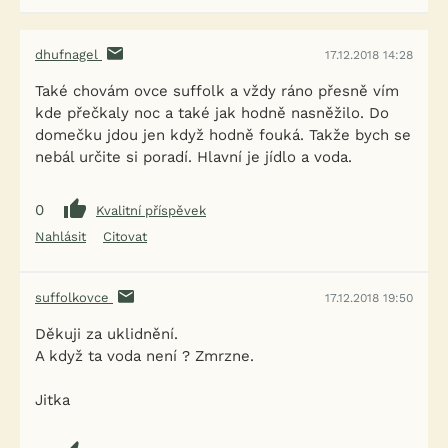
dhufnagel
17.12.2018 14:28
Také chovám ovce suffolk a vždy ráno přesně vím
kde přečkaly noc a také jak hodně nasněžilo. Do
domečku jdou jen když hodně fouká. Takže bych se
nebál určite si poradí. Hlavní je jídlo a voda.
0
Kvalitní příspěvek
Nahlásit
Citovat
suffolkovce
17.12.2018 19:50
Děkuji za uklidnění.
A když ta voda není ? Zmrzne.
Jitka