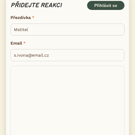
PŘIDEJTE REAKCI
Přihlásit se
Přezdívka
Email