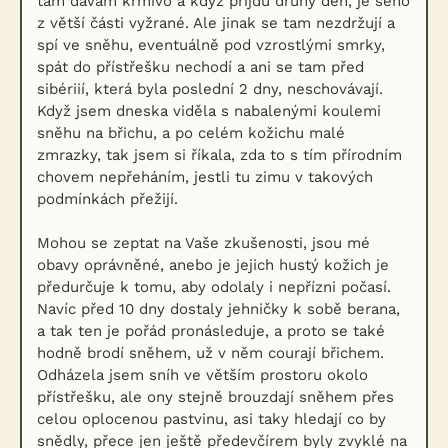
tam dávám krmivo a když přijdu druhý den, je seno
z větší části vyžrané. Ale jinak se tam nezdržují a
spí ve sněhu, eventuálně pod vzrostlými smrky,
spát do přístřešku nechodí a ani se tam před
sibériií, která byla poslední 2 dny, neschovávají.
Když jsem dneska viděla s nabalenými koulemi
sněhu na břichu, a po celém kožichu malé
zmrazky, tak jsem si říkala, zda to s tím přírodním
chovem nepřeháním, jestli tu zimu v takových
podmínkách přežijí.
Mohou se zeptat na Vaše zkušenosti, jsou mé
obavy oprávněné, anebo je jejich hustý kožich je
předurčuje k tomu, aby odolaly i nepřízni počasí.
Navíc před 10 dny dostaly jehničky k sobě berana,
a tak ten je pořád pronásleduje, a proto se také
hodně brodí sněhem, už v něm courají břichem.
Odházela jsem sníh ve větším prostoru okolo
přístřešku, ale ony stejně brouzdají sněhem přes
celou oplocenou pastvinu, asi taky hledají co by
snědly, přece jen ještě předevčírem byly zvyklé na