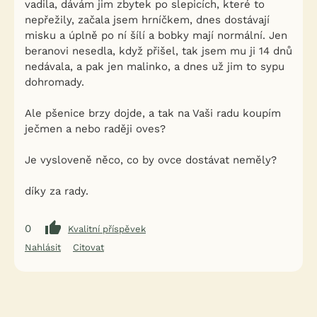
vadila, dávám jim zbytek po slepicích, které to
nepřežily, začala jsem hrníčkem, dnes dostávají
misku a úplně po ní šílí a bobky mají normální. Jen
beranovi nesedla, když přišel, tak jsem mu ji 14 dnů
nedávala, a pak jen malinko, a dnes už jim to sypu
dohromady.
Ale pšenice brzy dojde, a tak na Vaši radu koupím
ječmen a nebo raději oves?
Je vysloveně něco, co by ovce dostávat neměly?
díky za rady.
0
Kvalitní příspěvek
Nahlásit
Citovat