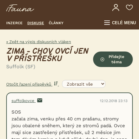
CELÉ MENU
INZERCE
DISKUSE
ČLÁNKY
« Zpět na výpis diskusních vláken
ZIMA - CHOV OVCÍ JEN
Přidejte
V PŘÍSTŘEŠKU
téma
Suffolk (SF)
Otočit řazení příspěvků
suffolkovce
12.12.2018 23:13
SOS
začala zima, venku přes 40 cm prašanu, stromy
jsou obalené sněhem, který ze stromů padá. Ovce
mají sice zastřešený přístřešek, už 2 měsíce jim