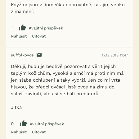
Když nejsou v domečku dobrovolně, tak jim venku
zima není.
1
Kvalitní příspěvek
Nahlásit
Citovat
suffolkovce
17.12.2018 11:47
Děkuji, budu je bedlivě pozorovat a věřit jejich
teplým kožichům, vysoká a srnčí má proti nim má
jen slabé ochlupení a taky vydrží. Jen co mi vrtá
hlavou, že předci ovčáci jistě ovce na zimu do
salaší zavírali, ale asi se báli predátorů.
Jitka
0
Kvalitní příspěvek
Nahlásit
Citovat