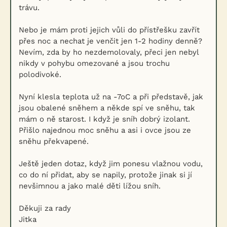
trávu.
Nebo je mám proti jejich vůli do přístřešku zavřít
přes noc a nechat je venčit jen 1-2 hodiny denně?
Nevím, zda by ho nezdemolovaly, přeci jen nebyl
nikdy v pohybu omezované a jsou trochu
polodivoké.
Nyní klesla teplota už na -7oC a při představě, jak
jsou obalené sněhem a někde spí ve sněhu, tak
mám o ně starost. I když je sníh dobrý izolant.
Přišlo najednou moc sněhu a asi i ovce jsou ze
sněhu překvapené.
Ještě jeden dotaz, když jim ponesu vlažnou vodu,
co do ní přidat, aby se napily, protože jinak si jí
nevšimnou a jako malé děti lížou sníh.
Děkuji za rady
Jitka