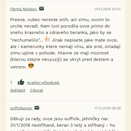
Farma Nenkov
14.12.2018 20:47
Presne, vubec nereste snih, ani zimu, ovcim to
urcite nevadi. Nam loni porodila ovce primo do
snehu krasneho a zdraveho beranka, jako by se
"nechumelilo"...
Jinak nepisete jake mate ovce,
ale i kamerunky ktere nemaji vlnu, ale srst, zvladaji
zimu uplne v pohode. Hlavne ze maji moznost
(kterou stejne nevyuziji) se ukryt pred destem a
vetrem.
1
Kvalitní příspěvek
Nahlásit
Citovat
suffolkovce
17.12.2018 08:58
Děkuji za rady, ovce jsou suffolk, jehničky nar.
31/1/2018 nestříhané, beran 3 letý a stříhaný - ho