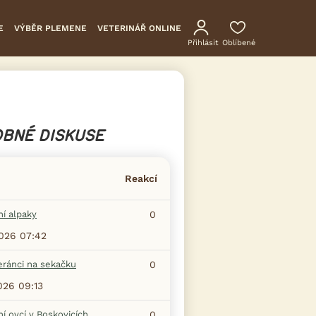
E
VÝBĚR PLEMENE
VETERINÁŘ ONLINE
Přihlásit
Oblíbené
BNÉ DISKUSE
Reakcí
ní alpaky
0
2026 07:42
eránci na sekačku
0
026 09:13
ní ovcí v Boskovicích
0