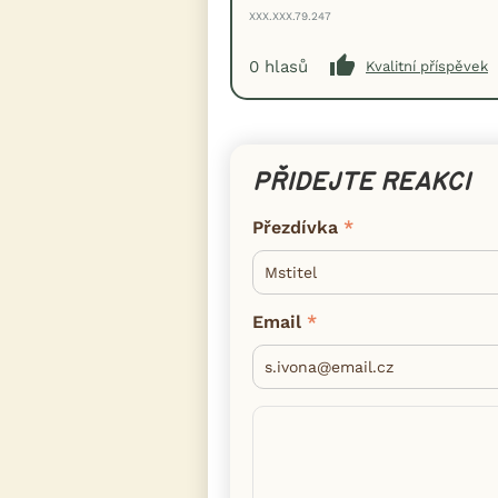
XXX.XXX.79.247
0
hlasů
Kvalitní příspěvek
PŘIDEJTE REAKCI
Přezdívka
Email