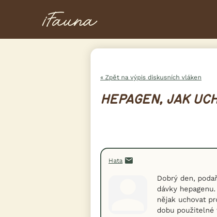
« Zpět na výpis diskusních vláken
HEPAGEN, JAK UC
Hata
Dobrý den, podař
dávky hepagenu. 
nějak uchovat pr
dobu použitelné v