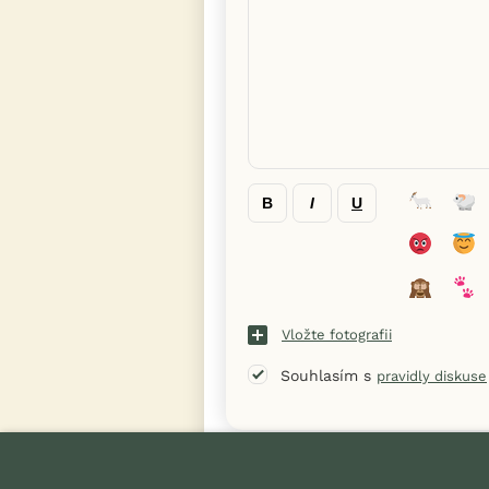
B
I
U
Vložte fotografii
Souhlasím s
pravidly diskuse
« Zpět na výpis diskusních vláken