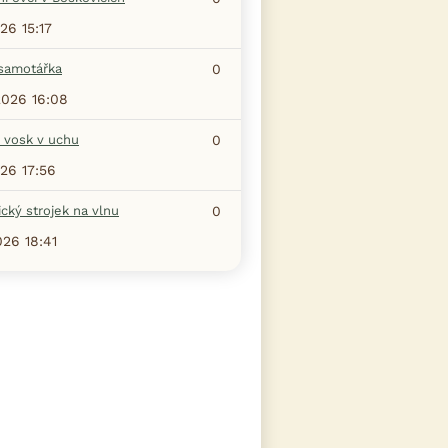
26 15:17
samotářka
0
2026 16:08
 vosk v uchu
0
026 17:56
ický strojek na vlnu
0
026 18:41