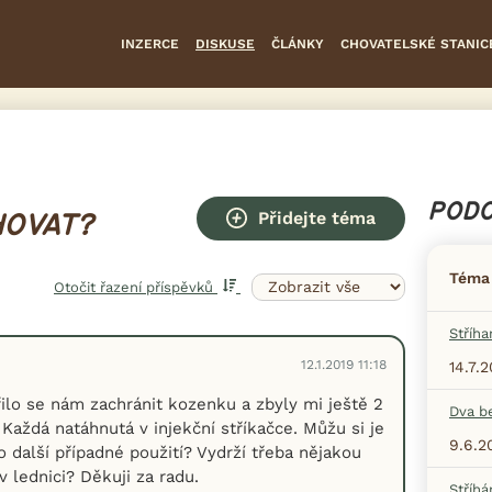
INZERCE
DISKUSE
ČLÁNKY
CHOVATELSKÉ STANIC
PODO
Přidejte téma
HOVAT?
Téma
Otočit řazení příspěvků
Stříha
12.1.2019 11:18
14.7.
ilo se nám zachránit kozenku a zbyly mi ještě 2
Dva b
Každá natáhnutá v injekční stříkačce. Můžu si je
9.6.2
o další případné použití? Vydrží třeba nějakou
 lednici? Děkuji za radu.
Stříhá