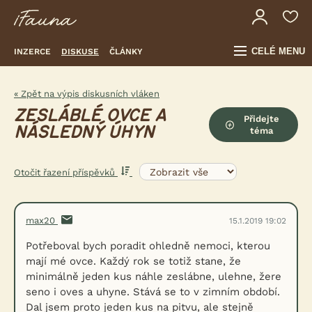
CELÉ MENU
INZERCE
DISKUSE
ČLÁNKY
« Zpět na výpis diskusních vláken
ZESLÁBLÉ OVCE A
Přidejte
NÁSLEDNÝ ÚHYN
téma
Otočit řazení příspěvků
max20
15.1.2019 19:02
Potřeboval bych poradit ohledně nemoci, kterou
mají mé ovce. Každý rok se totiž stane, že
minimálně jeden kus náhle zeslábne, ulehne, žere
seno i oves a uhyne. Stává se to v zimním období.
Dal jsem proto jeden kus na pitvu, ale stejně