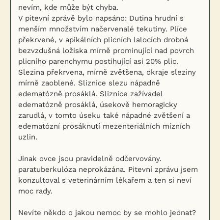
nevím, kde může být chyba.
V pitevní zprávě bylo napsáno: Dutina hrudní s
menším množstvím načervenalé tekutiny. Plíce
překrvené, v apikálních plicních lalocích drobná
bezvzdušná ložiska mírně prominující nad povrch
plicního parenchymu postihující asi 20% plic.
Slezina překrvena, mírně zvětšena, okraje sleziny
mírně zaoblené. Sliznice slezu nápadně
edematózně prosáklá. Sliznice zažívadel
edematózně prosáklá, úsekově hemoragicky
zarudlá, v tomto úseku také nápadné zvětšení a
edematózní prosáknutí mezenteriálních mízních
uzlin.
Jinak ovce jsou pravidelně odčervovány.
paratuberkulóza neprokázána. Pitevní zprávu jsem
konzultoval s veterinárním lékařem a ten si neví
moc rady.
Nevíte někdo o jakou nemoc by se mohlo jednat?