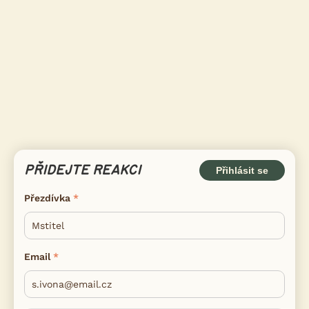
PŘIDEJTE REAKCI
Přihlásit se
Přezdívka
Email