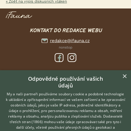
« Zpět na výpis diskusních vláken
KONTAKT DO REDAKCE WEBU
redakce@ifauna.cz
nonstop
×
DOMOVSKÁ STRÁNKA
Odpovědné používání vašich
údajů
INZERCE
DISKUSE
My a naši partneři používáme soubory cookie a podobné technologie
k ukládání a zpřístupnění informací ve vašem zařízení a ke zpracování
ČLÁNKY
osobních údajů, jako je vaše IP adresa, jedinečné identifikátory a
údaje o prohlížení, pro personalizovanou reklamu a obsah, měření
O nás
reklamy a obsahu, analýzu publika a zlepšování služeb.
Dodavatelé
třetích stran (1866)
mohou vaše údaje zpracovávat také pro tyto i
Kontakt
Hledáte zvířecího kamaráda?
další účely, včetně používání přesných údajů o geolokaci a
Zdarma vám poradí
Možnosti zvýraznění inzerátů