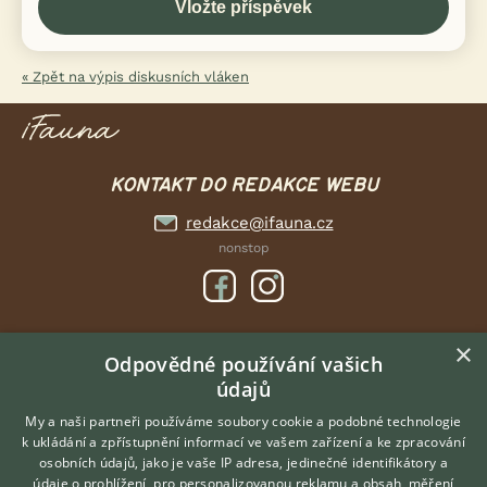
« Zpět na výpis diskusních vláken
KONTAKT DO REDAKCE WEBU
redakce@ifauna.cz
nonstop
×
DOMOVSKÁ STRÁNKA
Odpovědné používání vašich
údajů
INZERCE
DISKUSE
My a naši partneři používáme soubory cookie a podobné technologie
k ukládání a zpřístupnění informací ve vašem zařízení a ke zpracování
ČLÁNKY
osobních údajů, jako je vaše IP adresa, jedinečné identifikátory a
údaje o prohlížení, pro personalizovanou reklamu a obsah, měření