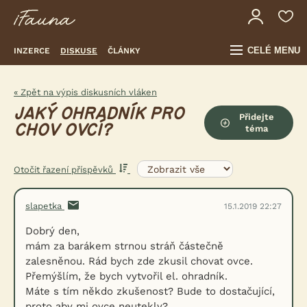
CELÉ MENU
INZERCE
DISKUSE
ČLÁNKY
« Zpět na výpis diskusních vláken
JAKÝ OHRADNÍK PRO
Přidejte
CHOV OVCÍ?
téma
Otočit řazení příspěvků
slapetka
15.1.2019 22:27
Dobrý den,
mám za barákem strnou stráň částečně
zalesněnou. Rád bych zde zkusil chovat ovce.
Přemýšlím, že bych vytvořil el. ohradník.
Máte s tím někdo zkušenost? Bude to dostačující,
proto aby mi ovce neutekly?