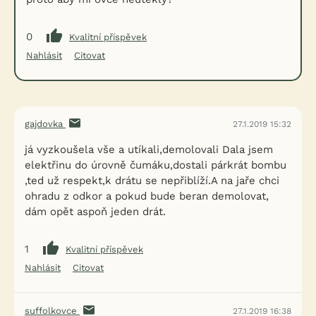
0
Kvalitní příspěvek
Nahlásit
Citovat
gajdovka
27.1.2019 15:32
já vyzkoušela vše a utíkali,demolovali Dala jsem
elektřinu do úrovně čumáku,dostali párkrát bombu
,ted už respekt,k drátu se nepřiblíží.A na jaře chci
ohradu z odkor a pokud bude beran demolovat,
dám opět aspoň jeden drát.
1
Kvalitní příspěvek
Nahlásit
Citovat
suffolkovce
27.1.2019 16:38