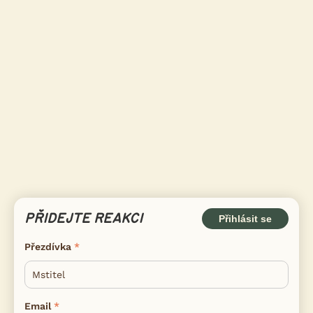
PŘIDEJTE REAKCI
Přihlásit se
Přezdívka
Email