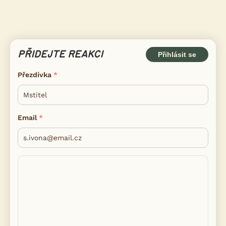
PŘIDEJTE REAKCI
Přihlásit se
Přezdívka
Email