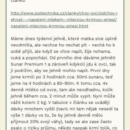
článku:
http://www.zootechnika.cz/clanky/chov-ovci/odchov-j
ehnat---napajeni-mlekem--mlecnou-krmnou-smesi/
napajeni-mlecnou-krmnou-smesi.html
Máme dnes týdenní jehně, které matka sice úplně
neodmítla, ale nechce ho nechat pít - nechá ho k
sobě přijít, ale když se chce napít, šije nohama,
cuká a popochází. Od prvního dne dáváme jehněti
Sunar Premium 1 a zároveň kdykoli jdu k ovci, tak
ji podržím, aby se jehně mohlo napít. První dny
jsme krmili po 3 hodinách cca. 50ml sunaru, teď
jsme na 4 hodinách a 80-90m. K tomu cca. 4x
denně mléko od ovce, tam ale neodhadnu, kolik
jehně během cca. 2 minut může vypít. Nyní může
vážit kolem 2 kg. V tabulce v článku se uvádějí
dávky mnohem vyšší (navíc mi tam nějak nesedí ta
výše 1 dávky vs to, že by jehně denně mělo
přijmout 20% svojí váhy), tady se ale zase často
psalo o riziku průjmu, někdo naopak krmí tolik, co