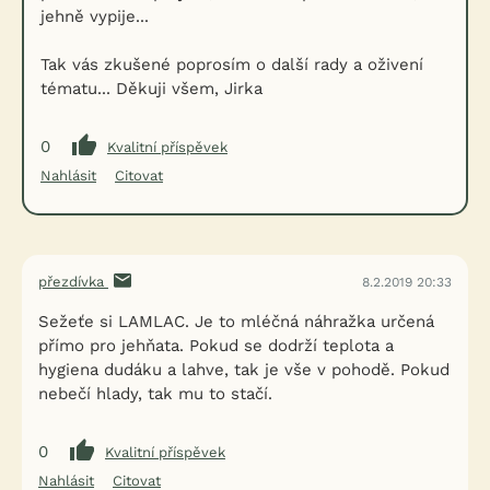
jehně vypije...
Tak vás zkušené poprosím o další rady a oživení
tématu... Děkuji všem, Jirka
0
Kvalitní příspěvek
Nahlásit
Citovat
přezdívka
8.2.2019 20:33
Sežeťe si LAMLAC. Je to mléčná náhražka určená
přímo pro jehňata. Pokud se dodrží teplota a
hygiena dudáku a lahve, tak je vše v pohodě. Pokud
nebečí hlady, tak mu to stačí.
0
Kvalitní příspěvek
Nahlásit
Citovat