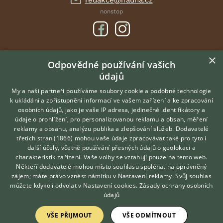
redakce@ifauna.cz
nonstop
×
DOMOVSKÁ STRÁNKA
Odpovědné používání vašich
údajů
INZERCE
DISKUSE
My a naši partneři používáme soubory cookie a podobné technologie
k ukládání a zpřístupnění informací ve vašem zařízení a ke zpracování
ČLÁNKY
osobních údajů, jako je vaše IP adresa, jedinečné identifikátory a
údaje o prohlížení, pro personalizovanou reklamu a obsah, měření
O nás
reklamy a obsahu, analýzu publika a zlepšování služeb.
Dodavatelé
třetích stran (1866)
mohou vaše údaje zpracovávat také pro tyto i
Kontakt
Hledáte zvířecího kamaráda?
další účely, včetně používání přesných údajů o geolokaci a
Zdarma vám poradí
Možnosti zvýraznění inzerátů
charakteristik zařízení. Vaše volby se vztahují pouze na tento web.
VETERINÁŘ ONLINE
Podmínky užití
Někteří dodavatelé mohou místo souhlasu spoléhat na oprávněný
KONZULTOVAT S
zájem; máte právo vznést námitku v
Nastavení reklamy
. Svůj souhlas
Zpracování osobních údajů
VETERINÁŘEM
můžete kdykoli odvolat v
Nastavení cookies
.
Zásady ochrany osobních
údajů
Přihlášení
VŠE PŘIJMOUT
VŠE ODMÍTNOUT
Registrace