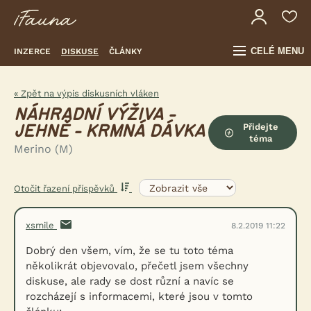
CELÉ MENU
INZERCE
DISKUSE
ČLÁNKY
« Zpět na výpis diskusních vláken
NÁHRADNÍ VÝŽIVA -
Přidejte
JEHNĚ - KRMNÁ DÁVKA
téma
Merino (M)
Otočit řazení příspěvků
xsmile
8.2.2019 11:22
Dobrý den všem, vím, že se tu toto téma
několikrát objevovalo, přečetl jsem všechny
diskuse, ale rady se dost různí a navíc se
rozcházejí s informacemi, které jsou v tomto