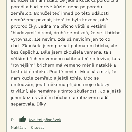
Bohužel se nám stalo, že jedna kozička porodila a
porodila buď mrtvé kůzle, nebo po porodu
zemřelo:(. Bohužel teď ihned po této události
nemůžeme poznat, která to byla kozena, obě
prvorodičky. Jedna má břicho větší s většími
"hladovými" dírami, druhá se mi zdá, že se jí břicho
vyrovnalo, ale nevím, zda už nevidím jen to co
chci. Zkoušela jsem poznat pohmatem břicha, ale
bez úspěchu. Dále jsem zkoušela vemena, ta s
větším břichem vemeno nalite a teče mlezivo, ta s
"rovnějším" břichem má vemeno méně nateklé a
teklo bílé mléko. Prostě nevím. Moc nás mrzí, že
nám kůzle zemřelo a ještě tohle. Moc se
omlouvám, jestli někomu přijdou moje dotazy
triviální, ale nemáme s tímto zkušenosti. Jo a ještě
jsem kozu s větším břichem a mlezivem radši
separovala. Díky
0
Kvalitní příspěvek
Nahlásit
Citovat