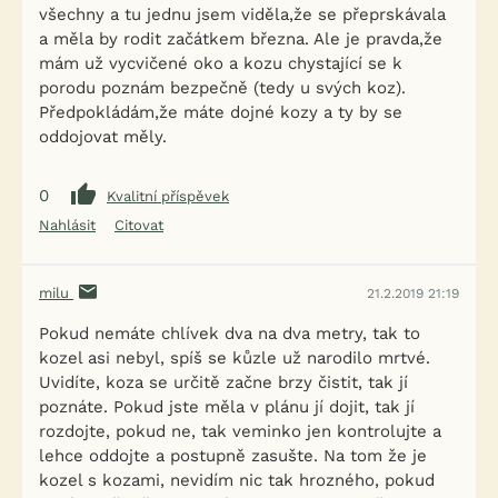
všechny a tu jednu jsem viděla,že se přeprskávala
a měla by rodit začátkem března. Ale je pravda,že
mám už vycvičené oko a kozu chystající se k
porodu poznám bezpečně (tedy u svých koz).
Předpokládám,že máte dojné kozy a ty by se
oddojovat měly.
0
Kvalitní příspěvek
Nahlásit
Citovat
milu
21.2.2019 21:19
Pokud nemáte chlívek dva na dva metry, tak to
kozel asi nebyl, spíš se kůzle už narodilo mrtvé.
Uvidíte, koza se určitě začne brzy čistit, tak jí
poznáte. Pokud jste měla v plánu jí dojit, tak jí
rozdojte, pokud ne, tak veminko jen kontrolujte a
lehce oddojte a postupně zasušte. Na tom že je
kozel s kozami, nevidím nic tak hrozného, pokud