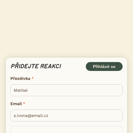
PŘIDEJTE REAKCI
Přihlásit se
Přezdívka
Email