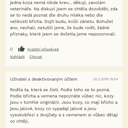
jedna koza nemá nikde krev... děkuji, zavolám
veterináře. Na diskuzi jsem se chtěla dozvědět, zda
se to nedá poznat dle druhu mléka nebo dle
velikosti břicha. Dojit budu, kvůli zánetu. Bohužel
ano, nechali, netušili jsme, že bude rodit, žádné
příznaky, které jsem se dočetla jsme nepozorovali.
0
Kvalitní příspěvek
Nahlásit
Citovat
Uživatel s deaktivovaným účtem
20.2.2019 19:54
Rodila ta, která se čistí. Podle toho se to pozná.
Podle břicha a vemena nepoznáte vůbec nic, kozy
jsou v tomhle originální. Jsou kozy, co mají břicho a
jsou jalové, kozy co vypadají jalové a jsou
vysokobřezí s dvojčaty a s vemenem si vůbec dělají
co chtějí.