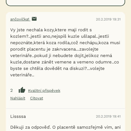
ančovička1
20.2.2019 19:31
Vy jste nechala kozy,ktere maji rodit s
kozlem?..jestli ano,nejspíš kuzle ušlapal..jestli
nepoznáte,která koza rodila,což nechápu,koza musi
porodit placentu je zakrvacena...zavolejte
veterináře..pokud ji nebudete dojit,jelikoz nemá
kuzle,dostane zánět vemene a vemeno odumre..co
byste se chtěla dovědět na diskuzi?...volejte
veterináře..
2
Kvalitní příspěvek
Nahlásit
Citovat
Lissssa
20.2.2019 19:41
Děkuji za odpověď. O placentě samozřejmě vím, ani