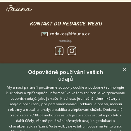
KONTAKT DO REDAKCE WEBU
redakce@ifauna.cz
nonstop
×
DOMOVSKÁ STRÁNKA
Odpovědné používání vašich
údajů
INZERCE
DISKUSE
My a naši partneři používáme soubory cookie a podobné technologie
k ukládání a zpřístupnění informací ve vašem zařízení a ke zpracování
ČLÁNKY
osobních údajů, jako je vaše IP adresa, jedinečné identifikátory a
údaje o prohlížení, pro personalizovanou reklamu a obsah, měření
O nás
reklamy a obsahu, analýzu publika a zlepšování služeb.
Dodavatelé
třetích stran (1866)
mohou vaše údaje zpracovávat také pro tyto i
Kontakt
Hledáte zvířecího kamaráda?
další účely, včetně používání přesných údajů o geolokaci a
Zdarma vám poradí
Možnosti zvýraznění inzerátů
charakteristik zařízení. Vaše volby se vztahují pouze na tento web.
VETERINÁŘ ONLINE