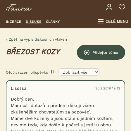
CELÉ MENU
INZERCE
DISKUSE
ČLÁNKY
« Zpět na výpis diskusních vláken
BŘEZOST KOZY
Přidejte téma
Otočit řazení příspěvků
Lissssa
20.2.2019 19:12
Dobrý den.
Mám pár dotazů a předem děkuji všem
zkušenějším chovatelům za odpověď.
Máme dvě kozeny a jsou stále s jedním kozlem,
nevíme tedy, kdy došlo k početí a jestli u obou.