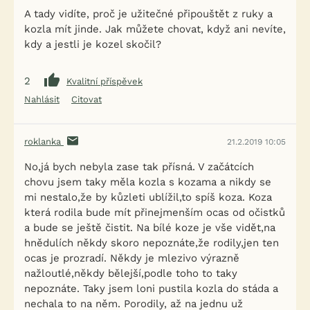
A tady vidíte, proč je užitečné připouštět z ruky a
kozla mít jinde. Jak můžete chovat, když ani nevíte,
kdy a jestli je kozel skočil?
2
Kvalitní příspěvek
Nahlásit
Citovat
roklanka
21.2.2019 10:05
No,já bych nebyla zase tak přísná. V začátcích
chovu jsem taky měla kozla s kozama a nikdy se
mi nestalo,že by kůzleti ublížil,to spíš koza. Koza
která rodila bude mít přinejmenším ocas od očistků
a bude se ještě čistit. Na bílé koze je vše vidět,na
hnědulích někdy skoro nepoznáte,že rodily,jen ten
ocas je prozradí. Někdy je mlezivo výrazně
nažloutlé,někdy bělejší,podle toho to taky
nepoznáte. Taky jsem loni pustila kozla do stáda a
nechala to na něm. Porodily, až na jednu už