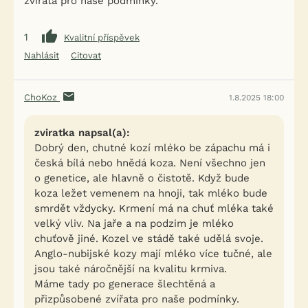
zvířata pro naše podmínky.
1
Kvalitní příspěvek
Nahlásit
Citovat
ChoKoz
1.8.2025 18:00
zviratka napsal(a):
Dobrý den, chutné kozí mléko be zápachu má i
česká bílá nebo hnědá koza. Není všechno jen
o genetice, ale hlavně o čistotě. Když bude
koza ležet vemenem na hnoji, tak mléko bude
smrdět vždycky. Krmení má na chuť mléka také
velký vliv. Na jaře a na podzim je mléko
chuťově jiné. Kozel ve stádě také udělá svoje.
Anglo-nubijské kozy mají mléko více tučné, ale
jsou také náročnější na kvalitu krmiva.
Máme tady po generace šlechtěná a
přizpůsobené zvířata pro naše podmínky.