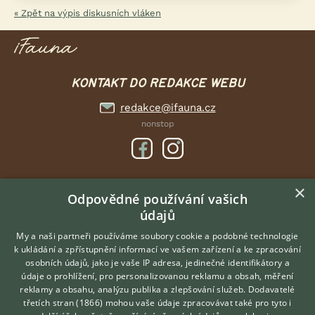
« Zpět na výpis diskusních vláken
KONTAKT DO REDAKCE WEBU
redakce@ifauna.cz
nonstop
×
DOMOVSKÁ STRÁNKA
Odpovědné používání vašich
údajů
INZERCE
DISKUSE
My a naši partneři používáme soubory cookie a podobné technologie
k ukládání a zpřístupnění informací ve vašem zařízení a ke zpracování
ČLÁNKY
osobních údajů, jako je vaše IP adresa, jedinečné identifikátory a
údaje o prohlížení, pro personalizovanou reklamu a obsah, měření
O nás
reklamy a obsahu, analýzu publika a zlepšování služeb.
Dodavatelé
třetích stran (1866)
mohou vaše údaje zpracovávat také pro tyto i
Kontakt
Hledáte zvířecího kamaráda?