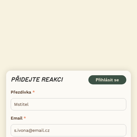
PŘIDEJTE REAKCI
Přihlásit se
Přezdívka
Email