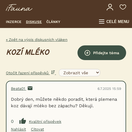
CELÉ MENU
INZERCE
DISKUSE
ČLÁNKY
« Zpět na výpis diskusních vláken
KOZÍ MLÉKO
Přidejte téma
Otočit řazení příspěvků
Beata01
6.7.2025 15:59
Dobrý den, můžete někdo poradit, která plemena
koz dávají mléko bez zápachu? Děkuji.
0
Kvalitní příspěvek
Nahlásit
Citovat