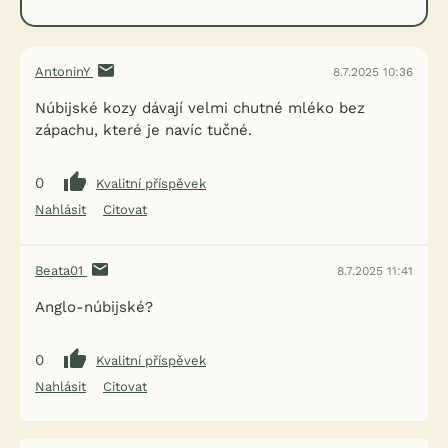
AntoninY
8.7.2025 10:36
Núbijské kozy dávají velmi chutné mléko bez
zápachu, které je navíc tučné.
0
Kvalitní příspěvek
Nahlásit
Citovat
Beata01
8.7.2025 11:41
Anglo-núbijské?
0
Kvalitní příspěvek
Nahlásit
Citovat