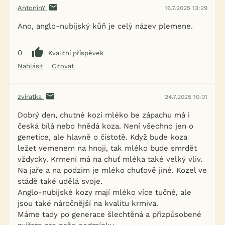
AntoninY
16.7.2025 13:29
Ano, anglo-nubijský kůň je celý název plemene.
0
Kvalitní příspěvek
Nahlásit
Citovat
zviratka
24.7.2025 10:01
Dobrý den, chutné kozí mléko be zápachu má i
česká bílá nebo hnědá koza. Není všechno jen o
genetice, ale hlavně o čistotě. Když bude koza
ležet vemenem na hnoji, tak mléko bude smrdět
vždycky. Krmení má na chuť mléka také velký vliv.
Na jaře a na podzim je mléko chuťově jiné. Kozel ve
stádě také udělá svoje.
Anglo-nubijské kozy mají mléko více tučné, ale
jsou také náročnější na kvalitu krmiva.
Máme tady po generace šlechtěná a přizpůsobené