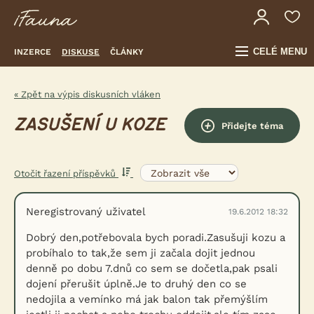
CELÉ MENU
INZERCE
DISKUSE
ČLÁNKY
« Zpět na výpis diskusních vláken
ZASUŠENÍ U KOZE
Přidejte téma
Otočit řazení příspěvků
Neregistrovaný uživatel
19.6.2012 18:32
Dobrý den,potřebovala bych poradi.Zasušuji kozu a
probíhalo to tak,že sem ji začala dojit jednou
denně po dobu 7.dnů co sem se dočetla,pak psali
dojení přerušit úplně.Je to druhý den co se
nedojila a vemínko má jak balon tak přemýšlím