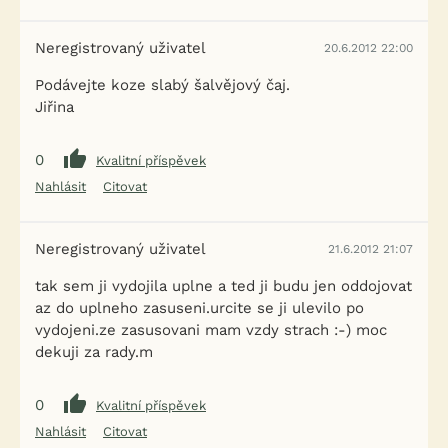
Neregistrovaný uživatel
20.6.2012 22:00
Podávejte koze slabý šalvějový čaj.
Jiřina
0
Kvalitní příspěvek
Nahlásit
Citovat
Neregistrovaný uživatel
21.6.2012 21:07
tak sem ji vydojila uplne a ted ji budu jen oddojovat
az do uplneho zasuseni.urcite se ji ulevilo po
vydojeni.ze zasusovani mam vzdy strach :-) moc
dekuji za rady.m
0
Kvalitní příspěvek
Nahlásit
Citovat