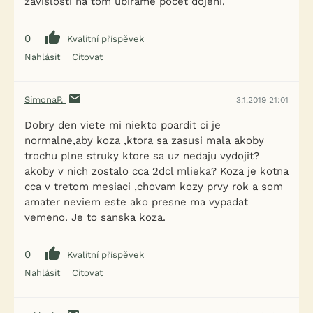
závislosti na tom ubíráme počet dojení.
0
Kvalitní příspěvek
Nahlásit
Citovat
SimonaP.
3.1.2019 21:01
Dobry den viete mi niekto poardit ci je
normalne,aby koza ,ktora sa zasusi mala akoby
trochu plne struky ktore sa uz nedaju vydojit?
akoby v nich zostalo cca 2dcl mlieka? Koza je kotna
cca v tretom mesiaci ,chovam kozy prvy rok a som
amater neviem este ako presne ma vypadat
vemeno. Je to sanska koza.
0
Kvalitní příspěvek
Nahlásit
Citovat