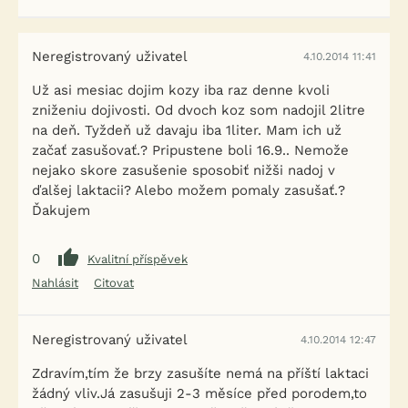
Neregistrovaný uživatel
4.10.2014 11:41
Už asi mesiac dojim kozy iba raz denne kvoli
zniženiu dojivosti. Od dvoch koz som nadojil 2litre
na deň. Tyždeň už davaju iba 1liter. Mam ich už
začať zasušovať.? Pripustene boli 16.9.. Nemože
nejako skore zasušenie sposobiť nižši nadoj v
ďalšej laktacii? Alebo možem pomaly zasušať.?
Ďakujem
0
Kvalitní příspěvek
Nahlásit
Citovat
Neregistrovaný uživatel
4.10.2014 12:47
Zdravím,tím že brzy zasušíte nemá na příští laktaci
žádný vliv.Já zasušuji 2-3 měsíce před porodem,to