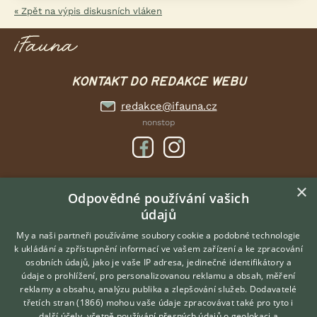
« Zpět na výpis diskusních vláken
KONTAKT DO REDAKCE WEBU
redakce@ifauna.cz
nonstop
×
DOMOVSKÁ STRÁNKA
Odpovědné používání vašich
údajů
INZERCE
DISKUSE
My a naši partneři používáme soubory cookie a podobné technologie
k ukládání a zpřístupnění informací ve vašem zařízení a ke zpracování
ČLÁNKY
osobních údajů, jako je vaše IP adresa, jedinečné identifikátory a
údaje o prohlížení, pro personalizovanou reklamu a obsah, měření
O nás
reklamy a obsahu, analýzu publika a zlepšování služeb.
Dodavatelé
třetích stran (1866)
mohou vaše údaje zpracovávat také pro tyto i
Kontakt
Hledáte zvířecího kamaráda?
další účely, včetně používání přesných údajů o geolokaci a