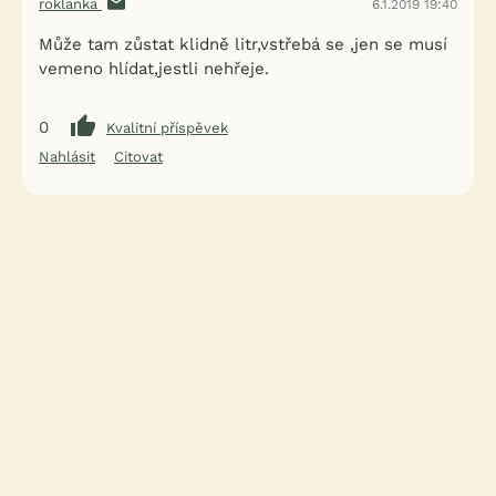
roklanka
6.1.2019 19:40
Může tam zůstat klidně litr,vstřebá se ,jen se musí
vemeno hlídat,jestli nehřeje.
0
Kvalitní příspěvek
Nahlásit
Citovat