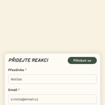
PŘIDEJTE REAKCI
Přihlásit se
Přezdívka
Email