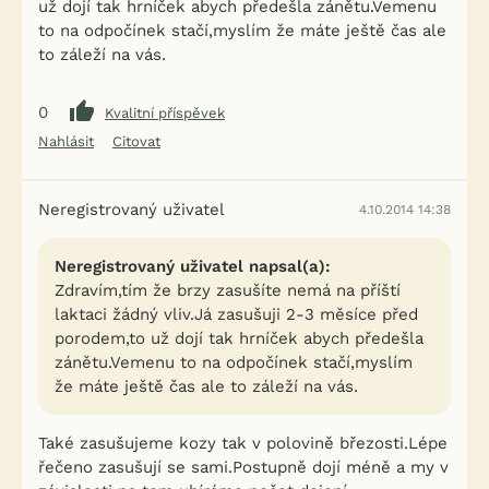
už dojí tak hrníček abych předešla zánětu.Vemenu
to na odpočínek stačí,myslím že máte ještě čas ale
to záleží na vás.
0
Kvalitní příspěvek
Nahlásit
Citovat
Neregistrovaný uživatel
4.10.2014 14:38
Neregistrovaný uživatel napsal(a):
Zdravím,tím že brzy zasušíte nemá na příští
laktaci žádný vliv.Já zasušuji 2-3 měsíce před
porodem,to už dojí tak hrníček abych předešla
zánětu.Vemenu to na odpočínek stačí,myslím
že máte ještě čas ale to záleží na vás.
Také zasušujeme kozy tak v polovině březosti.Lépe
řečeno zasušují se sami.Postupně dojí méně a my v