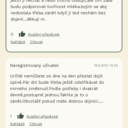
jestli ji nechat a nebo trochu oddojit,ale tím zase
budu podporovat tvořivost mléka.bojím se aby
nedostala třeba zánět když ji ted nechám bez
dojení...děkuji m.
0
Kvalitní příspěvek
Nahlásit
Citovat
Neregistrovaný uživatel
19.6.2012 19:55
Určitě nemůžete ze dne na den přestat dojit
úplně.Pár dní bude třeba ještě odstříkávat do
mírného změknutí.Podle potřeby i dvakrát
denně,postupně jednou.Takhle je to o
zánět.Obvzlášť pokud máte dobrou dojnici.....
1
Kvalitní příspěvek
Nahlásit
Citovat