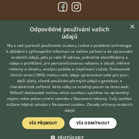
×
DOMOVSKÁ STRÁNKA
Odpovědné používání vašich
údajů
INZERCE
DISKUSE
My a naši partneři používáme soubory cookie a podobné technologie
k ukládání a zpřístupnění informací ve vašem zařízení a ke zpracování
ČLÁNKY
osobních údajů, jako je vaše IP adresa, jedinečné identifikátory a
údaje o prohlížení, pro personalizovanou reklamu a obsah, měření
O nás
reklamy a obsahu, analýzu publika a zlepšování služeb.
Dodavatelé
třetích stran (1866)
mohou vaše údaje zpracovávat také pro tyto i
Kontakt
Hledáte zvířecího kamaráda?
další účely, včetně používání přesných údajů o geolokaci a
Zdarma vám poradí
Možnosti zvýraznění inzerátů
charakteristik zařízení. Vaše volby se vztahují pouze na tento web.
VETERINÁŘ ONLINE
Podmínky užití
Někteří dodavatelé mohou místo souhlasu spoléhat na oprávněný
KONZULTOVAT S
zájem; máte právo vznést námitku v
Nastavení reklamy
. Svůj souhlas
Zpracování osobních údajů
VETERINÁŘEM
můžete kdykoli odvolat v
Nastavení cookies
.
Zásady ochrany osobních
údajů
Přihlášení
VŠE PŘIJMOUT
VŠE ODMÍTNOUT
Registrace
PŘIZPŮSOBIT