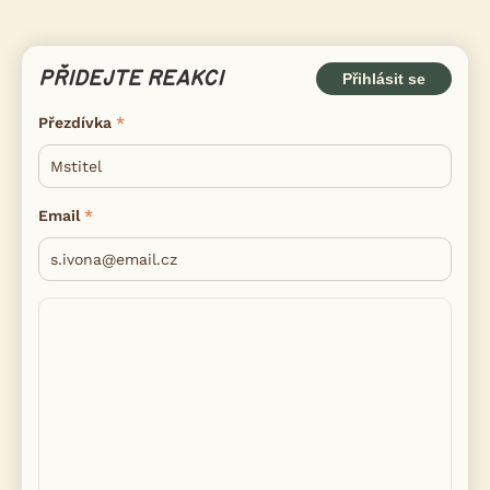
PŘIDEJTE REAKCI
Přihlásit se
Přezdívka
Email