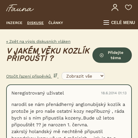
CELÉ MENU
INZERCE
DISKUSE
ČLÁNKY
« Zpět na výpis diskusních vláken
V JAKÉM VĚKU KOZLÍK
Přidejte
PŘIPOUŠTÍ ?
téma
Otočit řazení příspěvků
Neregistrovaný uživatel
18.6.2014 01:13
narodil se nám přenádherný anglonubijský kozlík a
protože je pro naše ostatní kozy nepříbuzný , ráda
bych si s ním připustila kozeny..Bude už letos
připouštět ?? je narozen 1. června.
zakrslý holandský mě nechtěně připustil