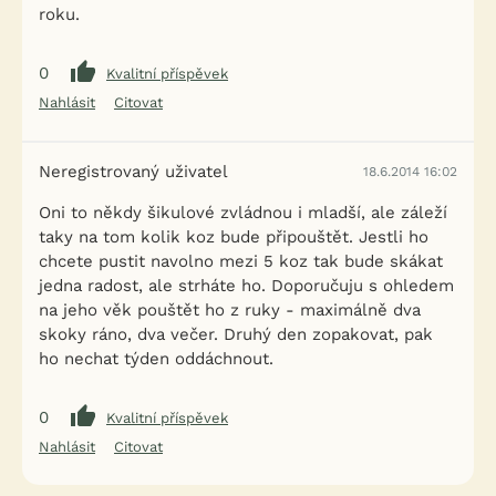
roku.
0
Kvalitní příspěvek
Nahlásit
Citovat
Neregistrovaný uživatel
18.6.2014 16:02
Oni to někdy šikulové zvládnou i mladší, ale záleží
taky na tom kolik koz bude připouštět. Jestli ho
chcete pustit navolno mezi 5 koz tak bude skákat
jedna radost, ale strháte ho. Doporučuju s ohledem
na jeho věk pouštět ho z ruky - maximálně dva
skoky ráno, dva večer. Druhý den zopakovat, pak
ho nechat týden oddáchnout.
0
Kvalitní příspěvek
Nahlásit
Citovat