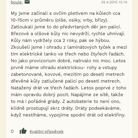
boule
25.4.2015 12:14
My jsme začínali s ovčím pletivem na kůlech cca
10-15cm v průměru (olše, osiky, vrby, břízy).
Zatloukali jsme to do předvrtaných děr jen palicí.
Březové a olšové kůly nic nevydrží, rychle uhnívají.
Kůly nám vydržely cca 2 roky, pak se hýbou.
Zkoušeli jsme i ohradu z laminátových tyček a mezi
tím elektrické lanko ve třech nebo čtyřech řadách.
No jako provizorium dobré, natrvalo nic moc. Letos
prvně máme ohradu elektrickou- rohy a vstupy
zabetonované, kovové, mezitím po deseti metrech
dřevěné kůly zatlučené palicí po deseti metrech.
Natažený drát ve třech řadách. Letos poprvé z toho
mám opravdu dobrý pocit. Napájíme ze sítě, takže
to má i pořádné grády. Z autobaterie to není ono,
klidně prostupují skrz dráty. Dráty podsekáváme,
když nestíháme, vypojíme spodní drát od elektřiny.
0
Kvalitní příspěvek