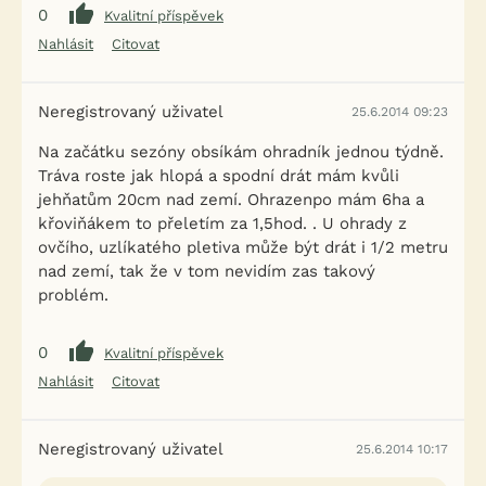
0
Kvalitní příspěvek
Nahlásit
Citovat
Neregistrovaný uživatel
25.6.2014 09:23
Na začátku sezóny obsíkám ohradník jednou týdně.
Tráva roste jak hlopá a spodní drát mám kvůli
jehňatům 20cm nad zemí. Ohrazenpo mám 6ha a
křoviňákem to přeletím za 1,5hod. . U ohrady z
ovčího, uzlíkatého pletiva může být drát i 1/2 metru
nad zemí, tak že v tom nevidím zas takový
problém.
0
Kvalitní příspěvek
Nahlásit
Citovat
Neregistrovaný uživatel
25.6.2014 10:17