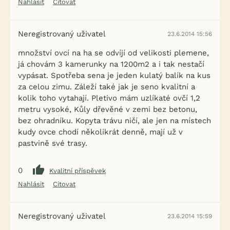
Nahlásit
Citovat
Neregistrovaný uživatel
23.6.2014 15:56
množství ovcí na ha se odvíjí od velikosti plemene,
já chovám 3 kamerunky na 1200m2 a i tak nestačí
vypásat. Spotřeba sena je jeden kulatý balík na kus
za celou zimu. Záleží také jak je seno kvalitní a
kolik toho vytahají. Pletivo mám uzlíkaté ovčí 1,2
metru vysoké, Kůly dřevěné v zemi bez betonu,
bez ohradníku. Kopyta trávu ničí, ale jen na místech
kudy ovce chodí několikrát denně, mají už v
pastvině své trasy.
0
Kvalitní příspěvek
Nahlásit
Citovat
Neregistrovaný uživatel
23.6.2014 15:59