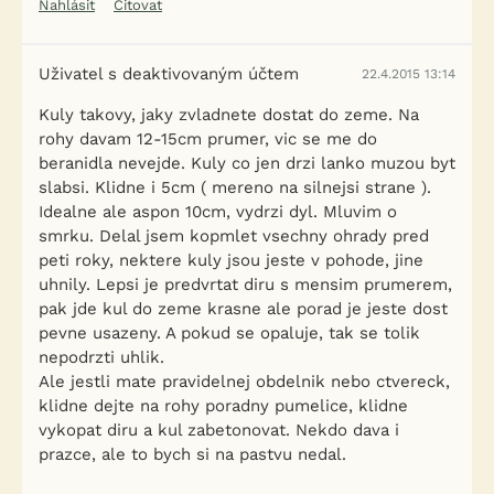
Nahlásit
Citovat
Uživatel s deaktivovaným účtem
22.4.2015 13:14
Kuly takovy, jaky zvladnete dostat do zeme. Na
rohy davam 12-15cm prumer, vic se me do
beranidla nevejde. Kuly co jen drzi lanko muzou byt
slabsi. Klidne i 5cm ( mereno na silnejsi strane ).
Idealne ale aspon 10cm, vydrzi dyl. Mluvim o
smrku. Delal jsem kopmlet vsechny ohrady pred
peti roky, nektere kuly jsou jeste v pohode, jine
uhnily. Lepsi je predvrtat diru s mensim prumerem,
pak jde kul do zeme krasne ale porad je jeste dost
pevne usazeny. A pokud se opaluje, tak se tolik
nepodrzti uhlik.
Ale jestli mate pravidelnej obdelnik nebo ctvereck,
klidne dejte na rohy poradny pumelice, klidne
vykopat diru a kul zabetonovat. Nekdo dava i
prazce, ale to bych si na pastvu nedal.