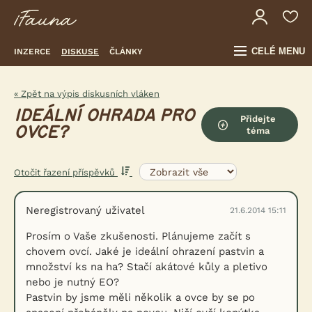
CELÉ MENU
INZERCE
DISKUSE
ČLÁNKY
« Zpět na výpis diskusních vláken
IDEÁLNÍ OHRADA PRO
Přidejte
OVCE?
téma
Otočit řazení příspěvků
Neregistrovaný uživatel
21.6.2014 15:11
Prosím o Vaše zkušenosti. Plánujeme začít s
chovem ovcí. Jaké je ideální ohrazení pastvin a
množství ks na ha? Stačí akátové kůly a pletivo
nebo je nutný EO?
Pastvin by jsme měli několik a ovce by se po