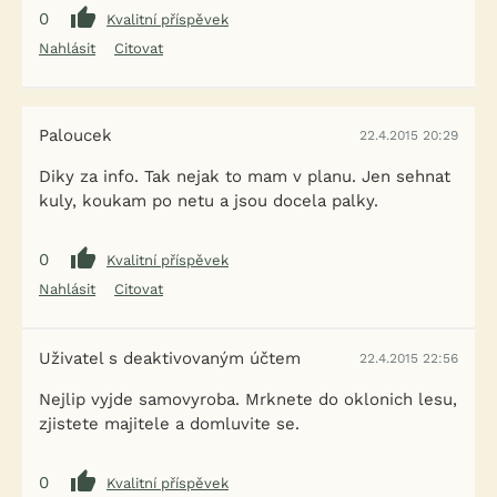
0
Kvalitní příspěvek
Nahlásit
Citovat
Paloucek
22.4.2015 20:29
Diky za info. Tak nejak to mam v planu. Jen sehnat
kuly, koukam po netu a jsou docela palky.
0
Kvalitní příspěvek
Nahlásit
Citovat
Uživatel s deaktivovaným účtem
22.4.2015 22:56
Nejlip vyjde samovyroba. Mrknete do oklonich lesu,
zjistete majitele a domluvite se.
0
Kvalitní příspěvek