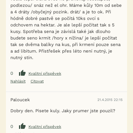
podlezou/ snáz než el ohr. Máme kůly 10m od sebe
a 4 dráty /obyčejný pozink. drát/ a je to ok. Při
hódně dobré pastvě se počítá 10ks ovcí s
odchovem na hektar. Je ale lepší počítat tak s 5
kusy. Spotřeba sena je závislá také jak dlouho
budete seno krmit /hory x nížina/ je lepší počítat
tak se dvěma balíky na kus, při krmení pouze sena
a ad libitum. Přístřešek přes léto není nutný, je
nutný stín.
0
Kvalitní příspěvek
Nahlásit
Citovat
Paloucek
21.4.2015 22:15
Dobry den. Pisete kuly. Jaky prumer jste pouzil?
0
Kvalitní příspěvek