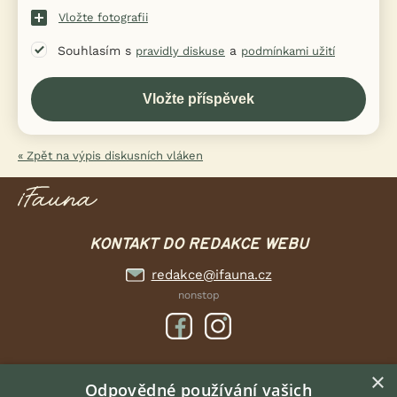
Vložte fotografii
Souhlasím s
a
pravidly diskuse
podmínkami užití
« Zpět na výpis diskusních vláken
KONTAKT DO REDAKCE WEBU
redakce@ifauna.cz
nonstop
×
DOMOVSKÁ STRÁNKA
Odpovědné používání vašich