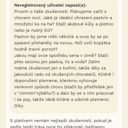
Neregistrovaný uživatel napsal(a):
Prosím o Vaše zkušenosti. Plánujeme začít s
chovem ovcí. Jaké je ideální ohrazení pastvin a
množství ks na ha? Stačí akátové kůly a pletivo
nebo je nutný EO?
Pastvin by jsme měli několik a ovce by se po
spasení přeháněly na novou. Ničí ovčí kopýtka
hodně travní porost?
Jakou mají ovce spotřebu sena v zimě? Stačí
přes sezonu jen pastva, liz a voda? Zatím
máme zkušenost jen s koňmi, takže díky za
jakoukoli radu od zkušených chovatelů. Klidně i
doporučení plemene, kterému vyhovuje
venkovní způsob chovu (stačil by přístřešek jen
v "zimním"výběhu?) a dalo by se s ním pracovat
i se psy, takže ideál klidné a odolné plemeno.
Díky
S pletivem nemám nejlepší zkušenosti, pokud je
vedle lepší tráva ovce ho překonají /sešlapou,