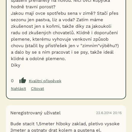
spasení přeháněly na novou. Ničí ovčí kopýtka
hodně travní porost?
Jakou mají ovce spotřebu sena v zimě? Stačí přes
sezonu jen pastva, liz a voda? Zatím máme
zkušenost jen s koňmi, takže díky za jakoukoli
radu od zkušených chovatelů. Klidně i doporučení
plemene, kterému vyhovuje venkovní způsob
chovu (stačil by přístřešek jen v "zimním"výběhu?)
a dalo by se s ním pracovat i se psy, takže ideál
klidné a odolné plemeno.
Díky
0
Kvalitní příspěvek
Nahlásit
Citovat
Neregistrovaný uživatel
22.6.2014 20:15
Bude stacit 1,5meter hlboky zaklad, pletivo vysoke
3meter a ostnaty drat kolem a pustena el.