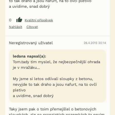
to tak draho a jsou nafurt, na to ovčí pletivo
a uvidíme, snad dobrý
0
Kvalitní příspěvek
Nahlásit
Citovat
Neregistrovaný uživatel
26.4.2015 20:14
ledana napsal(a):
Tom.tady tím myslel, že nejbezpečnější ohrada
je v mražáku...
My jsme si letos odlívali sloupky z betonu,
nevyjde to tak draho a jsou nafurt, na to ovčí
pletivo
a uvidíme, snad dobrý
Taky jsem pak o toim přemejšlel o betonových
sloupkách, ale na pronajatých pozemkách ta nevím.