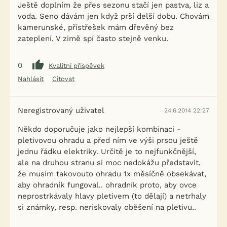
Ještě doplním že přes sezonu stačí jen pastva, liz a
voda. Seno dávám jen když prší delší dobu. Chovám
kamerunské, přístřešek mám dřevěný bez
zateplení. V zimě spí často stejně venku.
0
Kvalitní příspěvek
Nahlásit
Citovat
Neregistrovaný uživatel
24.6.2014 22:27
Někdo doporučuje jako nejlepší kombinaci -
pletivovou ohradu a před ním ve výši prsou ještě
jednu řádku elektriky. Určitě je to nejfunkčnější,
ale na druhou stranu si moc nedokážu představit,
že musím takovouto ohradu 1x měsíčně obsekávat,
aby ohradník fungoval.. ohradník proto, aby ovce
neprostrkávaly hlavy pletivem (to dělají) a netrhaly
si známky, resp. neriskovaly oběšení na pletivu..