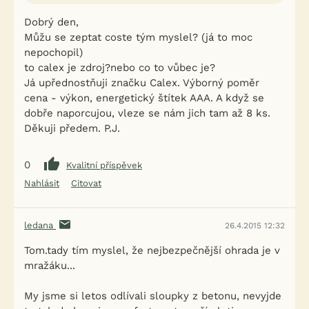
Dobrý den,
Můžu se zeptat coste tým myslel? (já to moc
nepochopil)
to calex je zdroj?nebo co to vůbec je?
Já upřednostňuji značku Calex. Výborný poměr
cena - výkon, energetický štítek AAA. A když se
dobře naporcujou, vleze se nám jich tam až 8 ks.
Děkuji předem. P.J.
0
Kvalitní příspěvek
Nahlásit
Citovat
ledana
26.4.2015 12:32
Tom.tady tím myslel, že nejbezpečnější ohrada je v
mražáku...
My jsme si letos odlívali sloupky z betonu, nevyjde