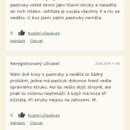
pastruky velké skoro jako hlavní struky a nasadila
do nich mléko. Jehňata je cucala všechny 4 a nic se
nedělo. U koz jsem zatím pastruky neměla.
0
Kvalitní příspěvek
Nahlásit
Citovat
Neregistrovaný uživatel
23.6.2014 11:45
Mám dvě kozy s pastruky a nedělá to žádný
problém, jedna má pastruk dokonce hned vedle
správného struku. Asi by nešlo dojit strojně, ale
jinak to ničemu nepřekáží. A když má koza tři
kůzlata, tři struky nejsou na zahození. M.
0
Kvalitní příspěvek
Nahlásit
Citovat