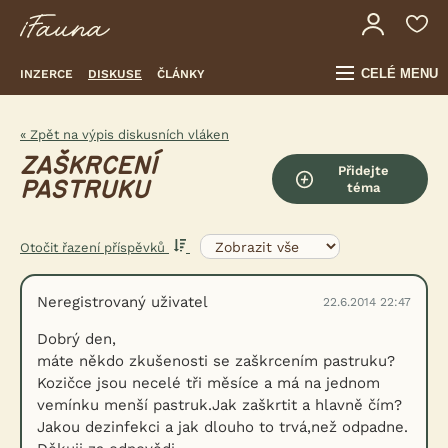
CELÉ MENU
INZERCE
DISKUSE
ČLÁNKY
« Zpět na výpis diskusních vláken
ZAŠKRCENÍ
Přidejte
PASTRUKU
téma
Otočit řazení příspěvků
Neregistrovaný uživatel
22.6.2014 22:47
Dobrý den,
máte někdo zkušenosti se zaškrcením pastruku?
Kozičce jsou necelé tři měsíce a má na jednom
vemínku menší pastruk.Jak zaškrtit a hlavně čím?
Jakou dezinfekci a jak dlouho to trvá,než odpadne.