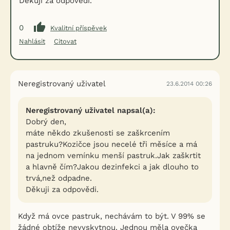
Děkuji za odpovědi.
0
Kvalitní příspěvek
Nahlásit
Citovat
Neregistrovaný uživatel
23.6.2014 00:26
Neregistrovaný uživatel napsal(a):
Dobrý den,
máte někdo zkušenosti se zaškrcením
pastruku?Kozičce jsou necelé tři měsíce a má
na jednom vemínku menší pastruk.Jak zaškrtit
a hlavně čím?Jakou dezinfekci a jak dlouho to
trvá,než odpadne.
Děkuji za odpovědi.
Když má ovce pastruk, nechávám to být. V 99% se
žádné obtíže nevyskytnou. Jednou měla ovečka