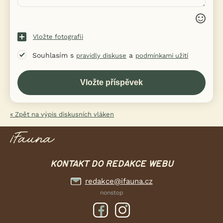
Vložte fotografii
Souhlasím s
a
pravidly diskuse
podmínkami užití
« Zpět na výpis diskusních vláken
KONTAKT DO REDAKCE WEBU
redakce@ifauna.cz
nonstop