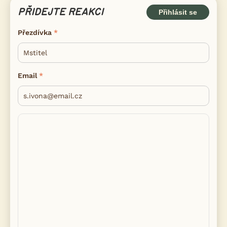
PŘIDEJTE REAKCI
Přihlásit se
Přezdívka
Email