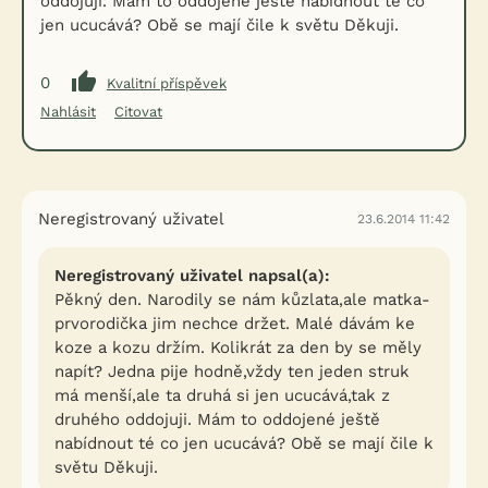
oddojuji. Mám to oddojené ještě nabídnout té co
jen ucucává? Obě se mají čile k světu Děkuji.
0
Kvalitní příspěvek
Nahlásit
Citovat
Neregistrovaný uživatel
23.6.2014 11:42
Neregistrovaný uživatel napsal(a):
Pěkný den. Narodily se nám kůzlata,ale matka-
prvorodička jim nechce držet. Malé dávám ke
koze a kozu držím. Kolikrát za den by se měly
napít? Jedna pije hodně,vždy ten jeden struk
má menší,ale ta druhá si jen ucucává,tak z
druhého oddojuji. Mám to oddojené ještě
nabídnout té co jen ucucává? Obě se mají čile k
světu Děkuji.