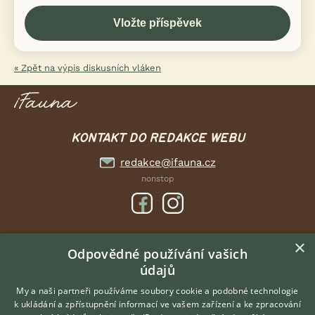
« Zpět na výpis diskusních vláken
KONTAKT DO REDAKCE WEBU
redakce@ifauna.cz
nonstop
×
DOMOVSKÁ STRÁNKA
Odpovědné používání vašich
údajů
INZERCE
DISKUSE
My a naši partneři používáme soubory cookie a podobné technologie
k ukládání a zpřístupnění informací ve vašem zařízení a ke zpracování
ČLÁNKY