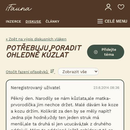
CELÉ MENU
INZERCE
DISKUSE
ČLÁNKY
« Zpět na výpis diskusních vláken
POTŘEBUJU PORADIT
Přidejte
OHLEDNĚ KŮZLAT
téma
Otočit řazení příspěvků
Neregistrovaný uživatel
23.6.2014 08:36
Pěkný den. Narodily se nám kůzlata,ale matka-
prvorodička jim nechce držet. Malé dávám ke koze
a kozu držím. Kolikrát za den by se měly napít?
Jedna pije hodně,vždy ten jeden struk má
menší,ale ta druhá si jen ucucává,tak z druhého