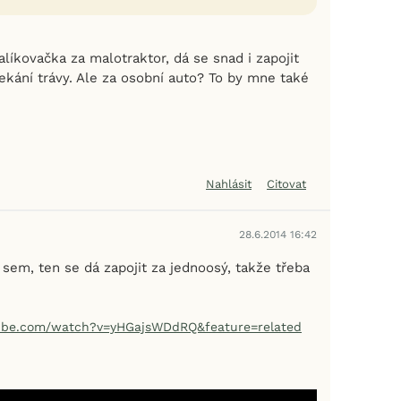
alíkovačka za malotraktor, dá se snad i zapojit
ekání trávy. Ale za osobní auto? To by mne také
Nahlásit
Citovat
28.6.2014 16:42
sem, ten se dá zapojit za jednoosý, takže třeba
ube.com/watch?v=yHGajsWDdRQ&feature=related