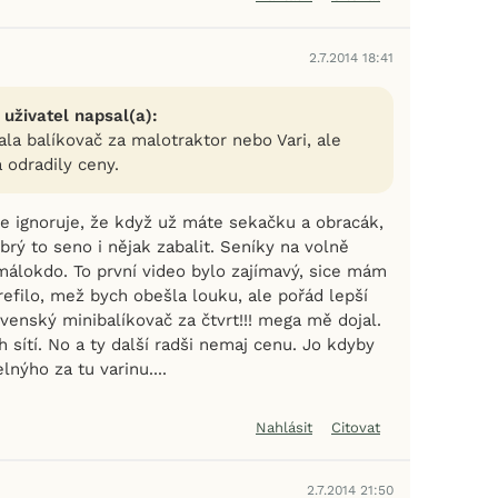
2.7.2014 18:41
 uživatel napsal(a):
la balíkovač za malotraktor nebo Vari, ale
 odradily ceny.
le ignoruje, že když už máte sekačku a obracák,
brý to seno i nějak zabalit. Seníky na volně
álokdo. To první video bylo zajímavý, sice mám
refilo, mež bych obešla louku, ale pořád lepší
ovenský minibalíkovač za čtvrt!!! mega mě dojal.
ch sítí. No a ty další radši nemaj cenu. Jo kdyby
lnýho za tu varinu....
Nahlásit
Citovat
2.7.2014 21:50