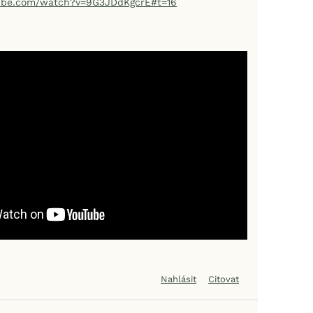
tube.com/watch?v=9G3JDdKgcrE#t=16
Nahlásit
Citovat