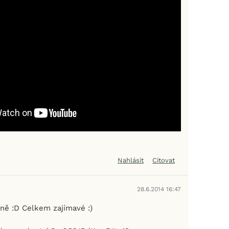
Nahlásit
Citovat
28.6.2014 16:47
ě :D Celkem zajímavé :)