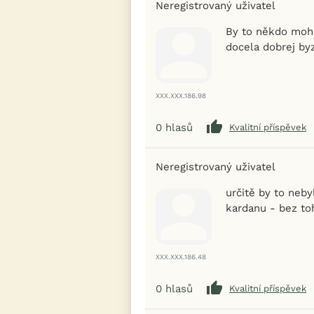
Neregistrovaný uživatel
By to někdo mohl
docela dobrej by
XXX.XXX.186.98
0
hlasů
Kvalitní příspěvek
Neregistrovaný uživatel
určitě by to neb
kardanu - bez to
XXX.XXX.186.48
0
hlasů
Kvalitní příspěvek