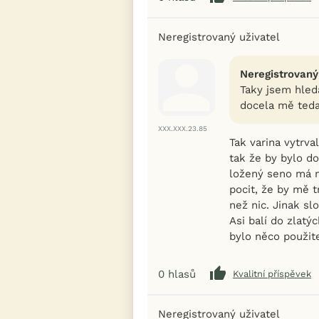
Neregistrovaný uživatel
Neregistrovaný
Taky jsem hleda
docela mě teda
XXX.XXX.23.85
Tak varina vytrva
tak že by bylo do
ložený seno má m
pocit, že by mě t
než nic. Jinak sl
Asi balí do zlatý
bylo něco použite
0
hlasů
Kvalitní příspěvek
Neregistrovaný uživatel