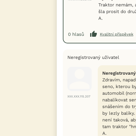
Traktor nemám, a
šla prosit do dru
A.
0
hlasů
Kvalitní příspěvek
Neregistrovaný uživatel
Neregistrovaný
Zdravím, napad
seno, kterou b
automobil (nor
XXX.XXX.115.207
nabalíkovat se
snášením do tr
by lezly balíky
není taková, ab
tam traktor "hna
A.