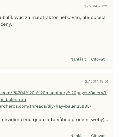
1.7.2014 20:25
 balíkovač za malotraktor nebo Vari, ale docela
 ceny.
Nahlásit
Citovat
2.7.2014 18:01
rd.com/f%20&%20s%20machinery%20pages/Balers/f
i_baler.htm
ardherds.com/threads/diy-hay-baler.25885/
 nevidím cenu (jsou-li to vůbec prodejní weby)...
Nahlásit
Citovat