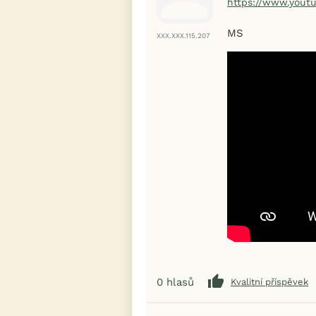
https://www.you
MS
XXX.XXX.115.207
0
hlasů
Kvalitní příspěvek