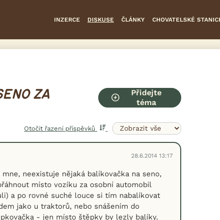
INZERCE
DISKUSE
ČLÁNKY
CHOVATELSKÉ STANIC
Přidejte
SENO ZA
téma
Otočit řazení příspěvků
28.6.2014 13:17
 mne, neexistuje nějaká balíkovačka na seno,
přáhnout místo vozíku za osobní automobil
li) a po rovné suché louce si tím nabalíkovat
dem jako u traktorů, nebo snášením do
ěpkovačka - jen místo štěpky by lezly balíky.