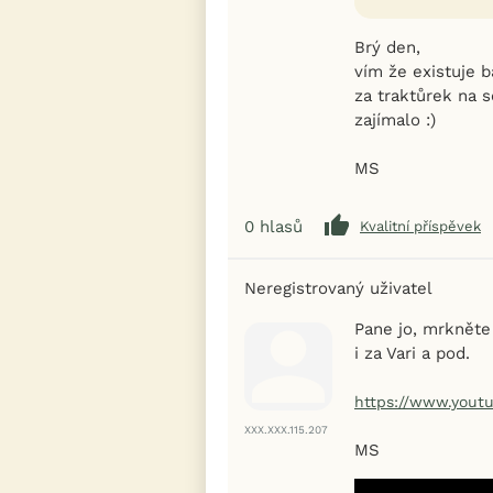
Brý den,
vím že existuje b
za traktůrek na s
zajímalo :)
MS
0
hlasů
Kvalitní příspěvek
Neregistrovaný uživatel
Pane jo, mrkněte 
i za Vari a pod.
https://www.yout
XXX.XXX.115.207
MS