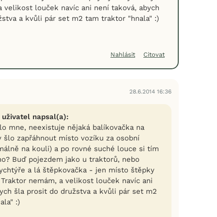
 velikost louček navíc ani není taková, abych
žstva a kvůli pár set m2 tam traktor "hnala" :)
Nahlásit
Citovat
28.6.2014 16:36
 uživatel napsal(a):
lo mne, neexistuje nějaká balíkovačka na
y šlo zapřáhnout místo vozíku za osobní
málně na kouli) a po rovné suché louce si tím
no? Buď pojezdem jako u traktorů, nebo
ychtýře a lá štěpkovačka - jen místo štěpky
. Traktor nemám, a velikost louček navíc ani
ych šla prosit do družstva a kvůli pár set m2
la" :)