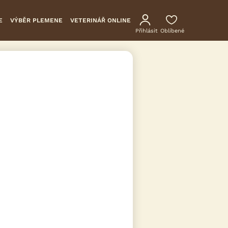
E
VÝBĚR PLEMENE
VETERINÁŘ ONLINE
Přihlásit
Oblíbené