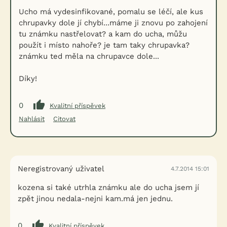
Ucho má vydesinfikované, pomalu se léčí, ale kus
chrupavky dole jí chybí...máme ji znovu po zahojení
tu známku nastřelovat? a kam do ucha, můžu
použít i místo nahoře? je tam taky chrupavka?
známku ted měla na chrupavce dole...
Díky!
0
Kvalitní příspěvek
Nahlásit
Citovat
Neregistrovaný uživatel
4.7.2014 15:01
kozena si také utrhla známku ale do ucha jsem jí
zpět jinou nedala-nejni kam.má jen jednu.
0
Kvalitní příspěvek