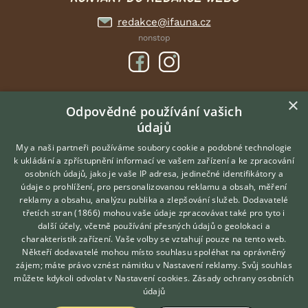
redakce@ifauna.cz
nonstop
×
DOMOVSKÁ STRÁNKA
Odpovědné používání vašich
údajů
INZERCE
DISKUSE
My a naši partneři používáme soubory cookie a podobné technologie
k ukládání a zpřístupnění informací ve vašem zařízení a ke zpracování
ČLÁNKY
osobních údajů, jako je vaše IP adresa, jedinečné identifikátory a
údaje o prohlížení, pro personalizovanou reklamu a obsah, měření
O nás
reklamy a obsahu, analýzu publika a zlepšování služeb.
Dodavatelé
třetích stran (1866)
mohou vaše údaje zpracovávat také pro tyto i
Kontakt
Hledáte zvířecího kamaráda?
další účely, včetně používání přesných údajů o geolokaci a
Zdarma vám poradí
Možnosti zvýraznění inzerátů
charakteristik zařízení. Vaše volby se vztahují pouze na tento web.
VETERINÁŘ ONLINE
Podmínky užití
Někteří dodavatelé mohou místo souhlasu spoléhat na oprávněný
KONZULTOVAT S
zájem; máte právo vznést námitku v
Nastavení reklamy
. Svůj souhlas
Zpracování osobních údajů
VETERINÁŘEM
můžete kdykoli odvolat v
Nastavení cookies
.
Zásady ochrany osobních
údajů
Přihlášení