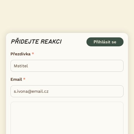
PŘIDEJTE REAKCI
Přihlásit se
Přezdívka
Email