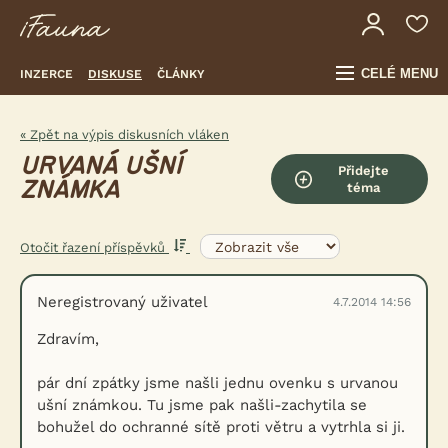
CELÉ MENU
INZERCE
DISKUSE
ČLÁNKY
« Zpět na výpis diskusních vláken
URVANÁ UŠNÍ
Přidejte
ZNÁMKA
téma
Otočit řazení příspěvků
Neregistrovaný uživatel
4.7.2014 14:56
Zdravím,
pár dní zpátky jsme našli jednu ovenku s urvanou
ušní známkou. Tu jsme pak našli-zachytila se
bohužel do ochranné sítě proti větru a vytrhla si ji.