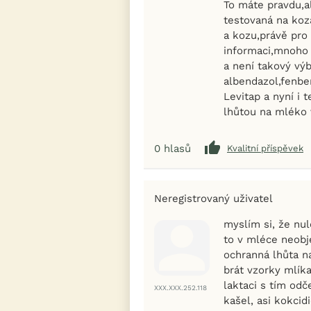
To máte pravdu,a
testovaná na koz
a kozu,právě pro
informaci,mnoho 
a není takový výb
albendazol,fenbe
Levitap a nyní i 
lhůtou na mléko 
0
hlasů
Kvalitní příspěvek
Neregistrovaný uživatel
myslím si, že nu
to v mléce neobje
ochranná lhůta n
brát vzorky mlíka
laktaci s tím odč
XXX.XXX.252.118
kašel, asi kokcidi