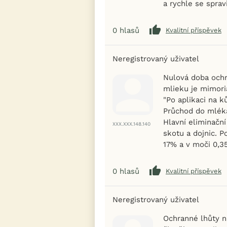
a rychle se spravi
0
hlasů
Kvalitní příspěvek
Neregistrovaný uživatel
Nulová doba ochr
mlieku je mimori
"Po aplikaci na k
Průchod do mléka
Hlavní eliminačn
XXX.XXX.148.140
skotu a dojnic. P
17% a v moči 0,3
0
hlasů
Kvalitní příspěvek
Neregistrovaný uživatel
Ochranné lhůty n