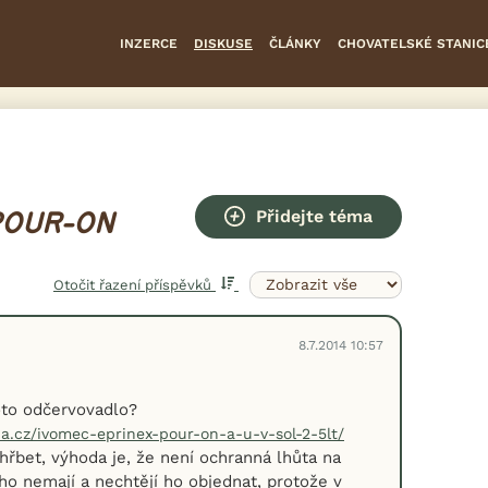
INZERCE
DISKUSE
ČLÁNKY
CHOVATELSKÉ STANIC
Přidejte téma
POUR-ON
Otočit řazení příspěvků
8.7.2014 10:57
to odčervovadlo?
a.cz/ivomec-eprinex-pour-on-a-u-v-sol-2-5lt/
hřbet, výhoda je, že není ochranná lhůta na
 ho nemají a nechtějí ho objednat, protože v