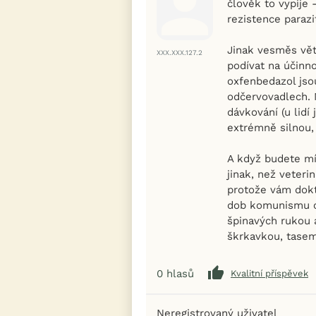
člověk to vypije
rezistence parazi
Jinak vesměs větš
XXX.XXX.127.2
podívat na účinn
oxfenbedazol jsou
odčervovadlech. 
dávkování (u lidí
extrémně silnou, 
A když budete mít
jinak, než veteri
protože vám dokt
dob komunismu ci
špinavých rukou 
škrkavkou, tasem
0
hlasů
Kvalitní příspěvek
Neregistrovaný uživatel