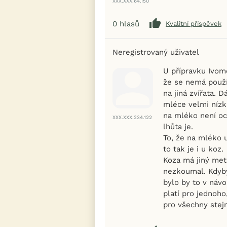
XXX.XXX.64.150
0
hlasů
Kvalitní příspěvek
Neregistrovaný uživatel
U přípravku Ivom
že se nemá použ
na jiná zvířata. D
mléce velmi nízk
na mléko není oc
XXX.XXX.234.122
lhůta je.
To, že na mléko 
to tak je i u koz.
Koza má jiný met
nezkoumal. Kdyb
bylo by to v náv
platí pro jednoho,
pro všechny stej