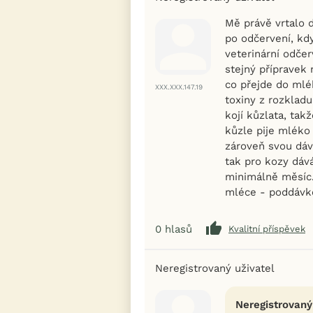
Mě právě vrtalo 
po odčervení, kdy
veterinární odčer
stejný přípravek 
co přejde do mlé
XXX.XXX.147.19
toxiny z rozkladu
kojí kůzlata, tak
kůzle pije mléko
zároveň svou dáv
tak pro kozy dává
minimálně měsíc. 
mléce - poddávko
0
hlasů
Kvalitní příspěvek
Neregistrovaný uživatel
Neregistrovaný