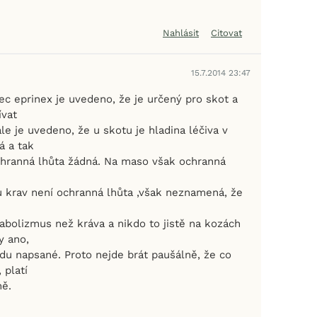
Nahlásit
Citovat
15.7.2014 23:47
ec eprinex je uvedeno, že je určený pro skot a
ívat
ále je uvedeno, že u skotu je hladina léčiva v
á a tak
hranná lhůta žádná. Na maso však ochranná
u krav není ochranná lhůta ,však neznamená, že
abolizmus než kráva a nikdo to jistě na kozách
y ano,
odu napsané. Proto nejde brát paušálně, že co
 platí
ně.