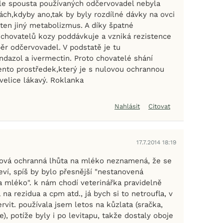
le spousta používaných odčervovadel nebyla
ách,kdyby ano,tak by byly rozdílné dávky na ovci
 ten jiný metabolizmus. A díky špatné
chovatelů kozy poddávkuje a vzniká rezistence
ěr odčervovadel. V podstatě je tu
ndazol a ivermectin. Proto chovatelé shání
tento prostředek,který je s nulovou ochrannou
velice lákavý. Roklanka
Nahlásit
Citovat
17.7.2014 18:19
lová ochranná lhůta na mléko neznamená, že se
ví, spíš by bylo přesnější "nestanovená
a mléko". k nám chodí veterinářka pravidelně
 na rezidua a cpm atd., já bych si to netroufla, v
ervit. používala jsem letos na kůzlata (sračka,
e), potíže byly i po levitapu, takže dostaly oboje