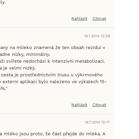
ly.
Nahlásit
Citovat
18.7.2014 12:59
any na mlieko znamená že ten obsah reziduí v
adne nízky, minimálny.
ůži zvířete nedochází k intenzivní metabolizaci.
 je velmi nízký.
í cesta je prostřednictvím trusu u výkrmového
o externí aplikaci bylo nalezeno ve výkalech 15-
5%."
Nahlásit
Citovat
18.7.2014 15:17
a mléko jsou proto, že část přejde do mléka. A