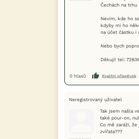
Čechách na trhu p
Nevím, kde ho se
kdyby mi ho někd
na účet částku i
Nebo bych popros
Děkuji! tel: 7283
0
hlasů
Kvalitní příspěvek
Neregistrovaný uživatel
Tak jsem našla v
také pour-on, nu
Co mě zaráží, že 
zvířata???