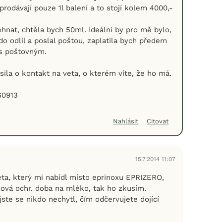
rodávají pouze 1l balení a to stojí kolem 4000,-
hnat, chtěla bych 50ml. Ideální by pro mě bylo,
o odlil a poslal poštou, zaplatila bych předem
 s poštovným.
ila o kontakt na veta, o kterém víte, že ho má.
60913
Nahlásit
Citovat
15.7.2014 11:07
eta, který mi nabídl místo eprinoxu EPRIZERO,
lová ochr. doba na mléko, tak ho zkusím.
jste se nikdo nechytl, čím odčervujete dojící