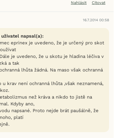
Nahlásit
Citovat
16.7.2014 00:58
 uživatel napsal(a):
omec eprinex je uvedeno, že je určený pro skot
oužívat
. Dále je uvedeno, že u skotu je hladina léčiva v
zká a tak
ochranná lhůta žádná. Na maso však ochranná
o u krav není ochranná lhůta ,však neznamená,
 koz.
etabolizmus než kráva a nikdo to jistě na
mal. Kdyby ano,
ávodu napsané. Proto nejde brát paušálně, že
noho, platí
ejně.