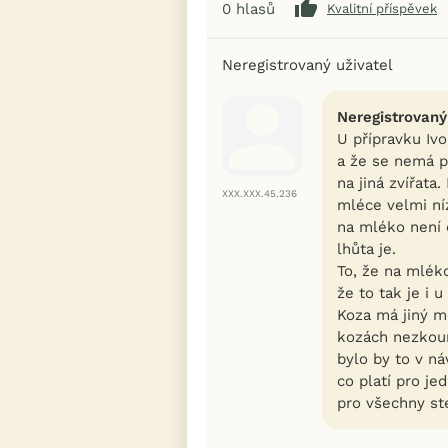
0
hlasů
Kvalitní příspěvek
Neregistrovaný uživatel
Neregistrovaný
U přípravku Iv
a že se nemá p
na jiná zvířata
XXX.XXX.45.236
mléce velmi ní
na mléko není 
lhůta je.
To, že na mlék
že to tak je i u
Koza má jiný m
kozách nezkou
bylo by to v n
co platí pro jed
pro všechny st