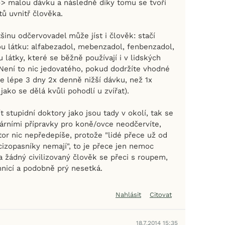
 -> malou dávku a následně díky tomu se tvoří
tů uvnitř člověka.
inu odčervovadel může jíst i člověk: stačí
ou látku: alfabezadol, mebenzadol, fenbenzadol,
 látky, které se běžně používají i v lidských
Není to nic jedovatého, pokud dodržíte vhodné
 je lépe 3 dny 2x denně nižší dávku, než 1x
jako se dělá kvůli pohodlí u zvířat).
 stupidní doktory jako jsou tady v okolí, tak se
nárními přípravky pro koně/ovce neodčervíte,
or nic nepředepíše, protože "lidé přece už od
zopasníky nemají", to je přece jen nemoc
a žádný civilizovaný člověk se přeci s roupem,
nicí a podobně prý nesetká.
Nahlásit
Citovat
18.7.2014 15:35