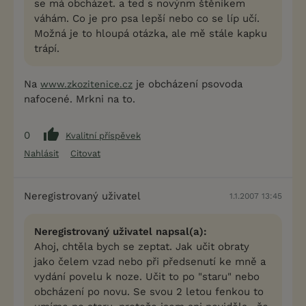
se má obcházet. a ted s novýnm štěníkem
váhám. Co je pro psa lepší nebo co se líp učí.
Možná je to hloupá otázka, ale mě stále kapku
trápí.
Na
je obcházení psovoda
www.zkozitenice.cz
nafocené. Mrkni na to.
0
Kvalitní příspěvek
Nahlásit
Citovat
Neregistrovaný uživatel
1.1.2007 13:45
Neregistrovaný uživatel napsal(a):
Ahoj, chtěla bych se zeptat. Jak učit obraty
jako čelem vzad nebo při předsenutí ke mně a
vydání povelu k noze. Učit to po "staru" nebo
obcházení po novu. Se svou 2 letou fenkou to