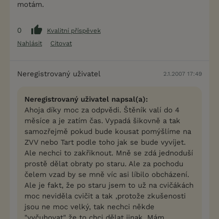
motám.
0
Kvalitní příspěvek
Nahlásit
Citovat
Neregistrovaný uživatel
2.1.2007 17:49
Neregistrovaný uživatel napsal(a):
Ahoja díky moc za odpvědi. Štěník valí do 4
měsíce a je zatím čas. Vypadá šikovně a tak
samozřejmě pokud bude kousat pomýšlíme na
ZVV nebo Tart podle toho jak se bude vyvíjet.
Ale nechci to zakřiknout. Mně se zdá jednoduší
prostě dělat obraty po staru. Ale za pochodu
čelem vzad by se mně víc asi líbilo obcházení.
Ale je fakt, že po staru jsem to už na cvičákách
moc neviděla cvičit a tak ,protože zkušenosti
jsou ne moc velký, tak nechci někde
"vyčuhovat" že to chci dělat jinak. Mám