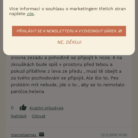
Jo a třeba to přiřazení k noze za pochodu jsem
z odpovědi zmatená, že má obíhat. No a když
Více informací o souhlasu s marketingem třetích stran
najdete
.
zde
nad tím víc a víc přemýšlím tak z téhle
odpovědi tuším, že půjdu po staru. Je to na mě
složitý. Hlídat psa a ještě sebe je zatím pro mě
PŘIHLÁSIT SE K NEWSLETTERU A VYZVEDNOUT DÁREK. 🎁
někdy těžký. Občas se motám.
NE, DĚKUJI
Při přiřazení k noze za pochodu pes nemusí jít
zrovna zezadu a pohodlně se připojit k noze. A na
zkouškách bude spíš v prostoru před tebou a
pokud přiběhne z leva ze předu , musí tě obejít a
za tvého pochodování se připojit. Ale šlo to. Pes
problém mít nebude, jde o to , aby se to nemotalo
paničce.helena
0
Kvalitní příspěvek
Nahlásit
Citovat
marcelaamax
12.2.2019 10:55