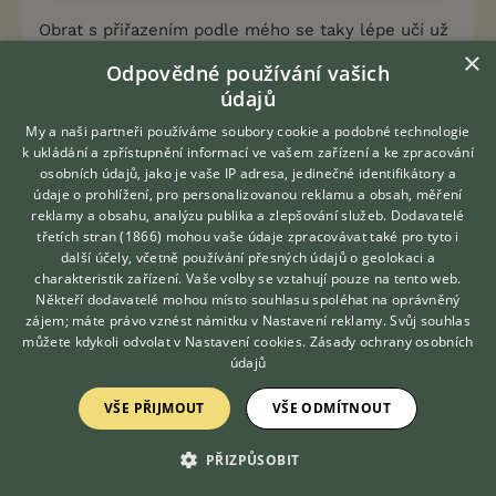
Obrat s přiřazením podle mého se taky lépe učí už
×
negumoví psi.
Nebo nejdřív naučit štěně
Odpovědné používání vašich
precizně to couvání a pak až stáčet ..... "od čumáku
údajů
na očičko"
My a naši partneři používáme soubory cookie a podobné technologie
k ukládání a zpřístupnění informací ve vašem zařízení a ke zpracování
0
Kvalitní příspěvek
osobních údajů, jako je vaše IP adresa, jedinečné identifikátory a
údaje o prohlížení, pro personalizovanou reklamu a obsah, měření
Nahlásit
Citovat
reklamy a obsahu, analýzu publika a zlepšování služeb.
Dodavatelé
třetích stran (1866)
mohou vaše údaje zpracovávat také pro tyto i
Hledáte zvířecího kamaráda?
další účely, včetně používání přesných údajů o geolokaci a
Zdarma vám poradí
marcelaamax
12.2.2019 11:41
charakteristik zařízení. Vaše volby se vztahují pouze na tento web.
VETERINÁŘ ONLINE
Někteří dodavatelé mohou místo souhlasu spoléhat na oprávněný
KONZULTOVAT S
zájem; máte právo vznést námitku v
Nastavení reklamy
. Svůj souhlas
Ruzena_Ruzova napsal(a):
VETERINÁŘEM
můžete kdykoli odvolat v
Nastavení cookies
.
Zásady ochrany osobních
Obrat s přiřazením podle mého se taky lépe učí
údajů
už negumoví psi.
Nebo nejdřív naučit štěně
precizně to couvání a pak až stáčet ..... "od
VŠE PŘIJMOUT
VŠE ODMÍTNOUT
čumáku na očičko"
PŘIZPŮSOBIT
Jo asi zapracujeme na tom couvání a pak teprve