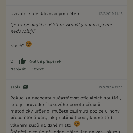
Uživatel s deaktivovaným účtem
12.2.2019 11:13
"je to rychlejší a některé zkoušky ani nic jiného
nedovolují."
které?
2
Kvalitní příspěvek
Nahlásit
Citovat
saola
12.2.2019 11:14
Pokud se nechcete zúčastňovat oficiálních soutěží,
kde je provedení takového povelu přesně
metodicky určeno, můžete zaujmutí pozice u nohy
přece štěně učit, jak je ctěná libost, klidně třeba i
válením sudů na dané místo.
Štěněti je to úplně jedno, záleží jen na vás, jak mu