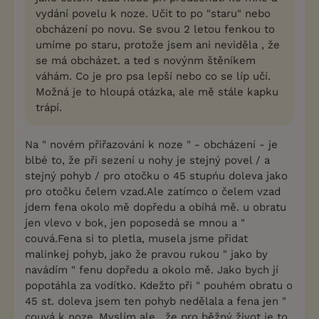
vydání povelu k noze. Učit to po "staru" nebo
obcházení po novu. Se svou 2 letou fenkou to
umíme po staru, protože jsem ani neviděla , že
se má obcházet. a ted s novýnm štěníkem
váhám. Co je pro psa lepší nebo co se líp učí.
Možná je to hloupá otázka, ale mě stále kapku
trápí.
Na " novém přiřazování k noze " - obcházení - je
blbé to, že při sezení u nohy je stejný povel / a
stejný pohyb / pro otočku o 45 stupńu doleva jako
pro otočku čelem vzad.Ale zatímco o čelem vzad
jdem fena okolo mě dopředu a obíhá mě. u obratu
jen vlevo v bok, jen poposedá se mnou a "
couvá.Fena si to pletla, musela jsme přidat
malinkej pohyb, jako že pravou rukou " jako by
navádím " fenu dopředu a okolo mě. Jako bych jí
popotáhla za vodítko. Kdežto při " pouhém obratu o
45 st. doleva jsem ten pohyb nedělala a fena jen "
couvá k noze..Myslím ale , že pro běžný život je to