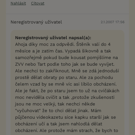
Nahlásit
Citovat
Neregistrovaný uživatel
2.1.2007 17:56
Neregistrovaný uživatel napsal(a):
Ahoja díky moc za odpvědi. Štěník valí do 4
měsíce a je zatím čas. Vypadá šikovně a tak
samozřejmě pokud bude kousat pomýšlíme na
ZVV nebo Tart podle toho jak se bude vyvíjet.
Ale nechci to zakřiknout. Mně se zdá jednoduší
prostě dělat obraty po staru. Ale za pochodu
čelem vzad by se mně víc asi líbilo obcházení.
Ale je fakt, že po staru jsem to už na cvičákách
moc neviděla cvičit a tak ,protože zkušenosti
jsou ne moc velký, tak nechci někde
"vyčuhovat" že to chci dělat jinak. Mám
půjčenou videokazetu sice kapku starší jak se
obcházení učí a tak jsem nahlodlá dělat
obcházení. Ale protože mám strach, že bych to