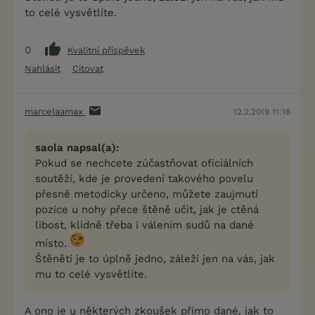
to celé vysvětlíte.
0
Kvalitní příspěvek
Nahlásit
Citovat
marcelaamax
12.2.2019 11:16
saola napsal(a):
Pokud se nechcete zúčastňovat oficiálních
soutěží, kde je provedení takového povelu
přesně metodicky určeno, můžete zaujmutí
pozice u nohy přece štěně učit, jak je ctěná
libost, klidně třeba i válením sudů na dané
místo.
Štěněti je to úplně jedno, záleží jen na vás, jak
mu to celé vysvětlíte.
A ono je u některých zkoušek přímo dané, jak to