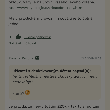
oblouk. Vždy je na úrovni vašeho levého kolena.
http://www.kynologie.cz/zkusebni-rady.htm
Ale v praktickém provozním soužití je to úplně
jedno.
0
Kvalitní příspěvek
Nahlásit
Citovat
Ruzena_Ruzova
12.2.2019 11:33
Uživatel s deaktivovaným účtem napsal(a):
"je to rychlejší a některé zkoušky ani nic jiného
nedovolují."
které?
Je pravda, že nejvíc luštím ZZOx - tak tu si udržuji