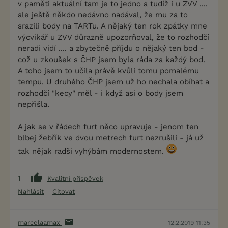
v paměti aktuální tam je to jedno a tudíž i u ZVV ....
ale ještě někdo nedávno nadával, že mu za to
srazili body na TARTu. A nějaký ten rok zpátky mne
výcvikář u ZVV důrazně upozorňoval, že to rozhodčí
neradi vidí .... a zbytečně příjdu o nějaký ten bod -
což u zkoušek s ČHP jsem byla ráda za každý bod.
A toho jsem to učila právě kvůli tomu pomalému
tempu. U druhého ČHP jsem už ho nechala obíhat a
rozhodčí "kecy" měl - i když asi o body jsem
nepřišla.
A jak se v řádech furt něco upravuje - jenom ten
blbej žebřík ve dvou metrech furt nezrušili - já už
tak nějak radši vyhýbám modernostem.
1
Kvalitní příspěvek
Nahlásit
Citovat
marcelaamax
12.2.2019 11:35