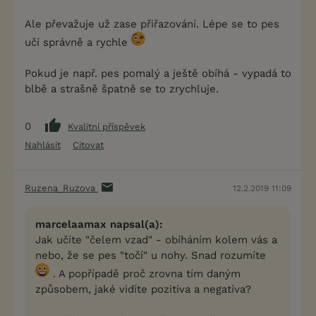
Ale převažuje už zase přiřazování. Lépe se to pes
učí správně a rychle
Pokud je např. pes pomalý a ještě obíhá - vypadá to
blbě a strašně špatně se to zrychluje.
0
Kvalitní příspěvek
Nahlásit
Citovat
Ruzena_Ruzova
12.2.2019 11:09
marcelaamax napsal(a):
Jak učíte "čelem vzad" - obíháním kolem vás a
nebo, že se pes "točí" u nohy. Snad rozumíte
. A popřípadě proč zrovna tím daným
způsobem, jaké vidíte pozitiva a negativa?