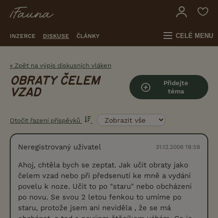
CELÉ MENU
INZERCE
DISKUSE
ČLÁNKY
« Zpět na výpis diskusních vláken
OBRATY ČELEM
Přidejte
VZAD
téma
Otočit řazení příspěvků
Neregistrovaný uživatel
31.12.2006 18:58
Ahoj, chtěla bych se zeptat. Jak učit obraty jako
čelem vzad nebo při předsenutí ke mně a vydání
povelu k noze. Učit to po "staru" nebo obcházení
po novu. Se svou 2 letou fenkou to umíme po
staru, protože jsem ani neviděla , že se má