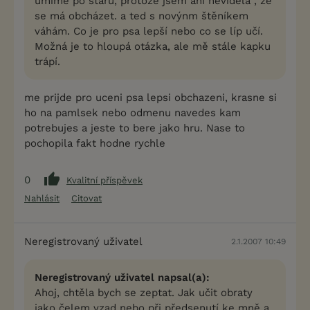
umíme po staru, protože jsem ani neviděla , že
se má obcházet. a ted s novýnm štěníkem
váhám. Co je pro psa lepší nebo co se líp učí.
Možná je to hloupá otázka, ale mě stále kapku
trápí.
me prijde pro uceni psa lepsi obchazeni, krasne si
ho na pamlsek nebo odmenu navedes kam
potrebujes a jeste to bere jako hru. Nase to
pochopila fakt hodne rychle
0
Kvalitní příspěvek
Nahlásit
Citovat
Neregistrovaný uživatel
2.1.2007 10:49
Neregistrovaný uživatel napsal(a):
Ahoj, chtěla bych se zeptat. Jak učit obraty
jako čelem vzad nebo při předsenutí ke mně a