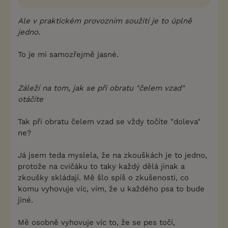
Ale v praktickém provozním soužití je to úplně
jedno.
To je mi samozřejmě jasné.
Záleží na tom, jak se při obratu "čelem vzad"
otáčíte
Tak při obratu čelem vzad se vždy točíte "doleva"
ne?
Já jsem teda myslela, že na zkouškách je to jedno,
protože na cvičáku to taky každý dělá jinak a
zkoušky skládají. Mě šlo spíš o zkušenosti, co
komu vyhovuje víc, vím, že u každého psa to bude
jiné.
Mě osobně vyhovuje víc to, že se pes točí,