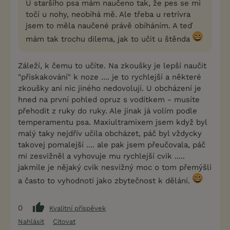
U staršího psa mám naučeno tak, že pes se mi
točí u nohy, neobíhá mě. Ale třeba u retrívra
jsem to měla naučené právě obíháním. A teď
mám tak trochu dilema, jak to učit u štěnda
Záleží, k čemu to učíte. Na zkoušky je lepší naučit
"přiskakování" k noze .... je to rychlejší a některé
zkoušky ani nic jiného nedovolují. U obcházení je
hned na první pohled opruz s vodítkem - musíte
přehodit z ruky do ruky. Ale jinak já volím podle
temperamentu psa. Maxiultramixem jsem když byl
malý taky nejdřív učila obcházet, páč byl vždycky
takovej pomalejší .... ale pak jsem přeučovala, páč
mi zesvižněl a vyhovuje mu rychlejší cvik .....
jakmile je nějaký cvik nesvižný moc o tom přemýšlí
a často to vyhodnotí jako zbytečnost k dělání.
0
Kvalitní příspěvek
Nahlásit
Citovat