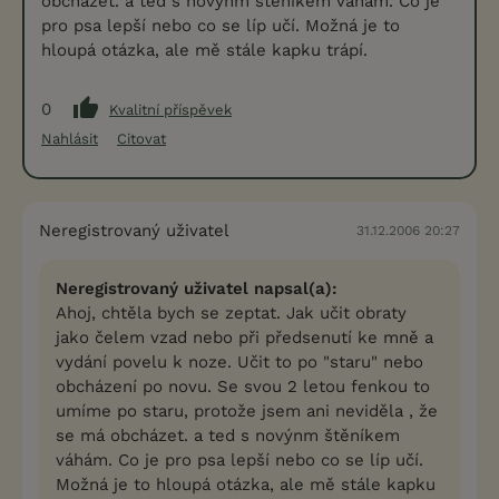
obcházet. a ted s novýnm štěníkem váhám. Co je
pro psa lepší nebo co se líp učí. Možná je to
hloupá otázka, ale mě stále kapku trápí.
0
Kvalitní příspěvek
Nahlásit
Citovat
Neregistrovaný uživatel
31.12.2006 20:27
Neregistrovaný uživatel napsal(a):
Ahoj, chtěla bych se zeptat. Jak učit obraty
jako čelem vzad nebo při předsenutí ke mně a
vydání povelu k noze. Učit to po "staru" nebo
obcházení po novu. Se svou 2 letou fenkou to
umíme po staru, protože jsem ani neviděla , že
se má obcházet. a ted s novýnm štěníkem
váhám. Co je pro psa lepší nebo co se líp učí.
Možná je to hloupá otázka, ale mě stále kapku