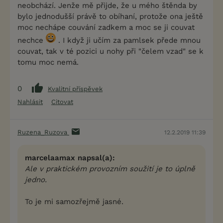
neobchází. Jenže mě přijde, že u mého štěnda by
bylo jednodušší právě to obíhaní, protože ona ještě
moc nechápe couvání zadkem a moc se ji couvat
nechce
. I když ji učím za pamlsek přede mnou
couvat, tak v té pozici u nohy při "čelem vzad" se k
tomu moc nemá.
0
Kvalitní příspěvek
Nahlásit
Citovat
Ruzena_Ruzova
12.2.2019 11:39
marcelaamax napsal(a):
Ale v praktickém provozním soužití je to úplně
jedno.
To je mi samozřejmě jasné.