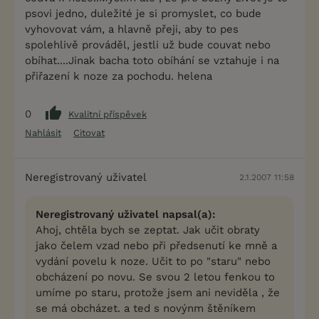
psovi jedno, duležité je si promyslet, co bude
vyhovovat vám, a hlavně přeji, aby to pes
spolehlivě prováděl, jestli už bude couvat nebo
obíhat....Jinak bacha toto obíhání se vztahuje i na
přiřazení k noze za pochodu. helena
0
Kvalitní příspěvek
Nahlásit
Citovat
Neregistrovaný uživatel
2.1.2007 11:58
Neregistrovaný uživatel napsal(a):
Ahoj, chtěla bych se zeptat. Jak učit obraty
jako čelem vzad nebo při předsenutí ke mně a
vydání povelu k noze. Učit to po "staru" nebo
obcházení po novu. Se svou 2 letou fenkou to
umíme po staru, protože jsem ani neviděla , že
se má obcházet. a ted s novýnm štěníkem