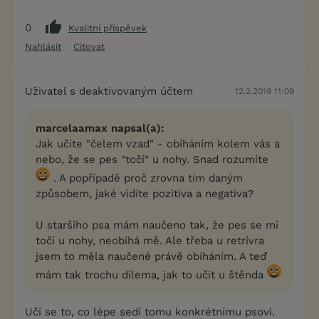
0
Kvalitní příspěvek
Nahlásit
Citovat
Uživatel s deaktivovaným účtem
12.2.2019 11:09
marcelaamax napsal(a):
Jak učíte "čelem vzad" - obíháním kolem vás a
nebo, že se pes "točí" u nohy. Snad rozumíte
. A popřípadě proč zrovna tím daným
způsobem, jaké vidíte pozitiva a negativa?
U staršího psa mám naučeno tak, že pes se mi
točí u nohy, neobíhá mě. Ale třeba u retrívra
jsem to měla naučené právě obíháním. A teď
mám tak trochu dilema, jak to učit u štěnda
Učí se to, co lépe sedí tomu konkrétnímu psovi.