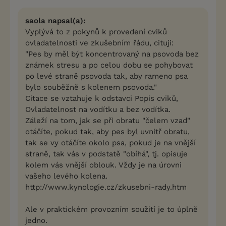
saola napsal(a):
Vyplývá to z pokynů k provedení cviků
ovladatelnosti ve zkušebním řádu, cituji:
"Pes by měl být koncentrovaný na psovoda bez
známek stresu a po celou dobu se pohybovat
po levé straně psovoda tak, aby rameno psa
bylo souběžně s kolenem psovoda."
Citace se vztahuje k odstavci Popis cviků,
Ovladatelnost na vodítku a bez vodítka.
Záleží na tom, jak se při obratu "čelem vzad"
otáčíte, pokud tak, aby pes byl uvnitř obratu,
tak se vy otáčíte okolo psa, pokud je na vnější
straně, tak vás v podstatě "obíhá", tj. opisuje
kolem vás vnější oblouk. Vždy je na úrovni
vašeho levého kolena.
http://www.kynologie.cz/zkusebni-rady.htm
Ale v praktickém provozním soužití je to úplně
jedno.