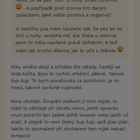
nebo, že se pes "točí" u nohy. Snad rozumíte
. A popřípadě proč zrovna tím daným
způsobem, jaké vidíte pozitiva a negativa?
U staršího psa mám naučeno tak, že pes se mi
točí u nohy, neobíhá mě. Ale třeba u retrívra
jsem to měla naučené právě obíháním. A teď
mám tak trochu dilema, jak to učit u štěnda
Niky uměla obojí a střídala dle nálady, častěji se
teda točila. Bylo to rychlé, efektní, pěkné. Takové
šup šup. To bych považovala za pozitivum, je to
hned, takové správně vojenské.
Nora obchází. Šoupání zadkem jí moc nejde, to
stačí ty obličeje při obratu vlevo, jestli opravdu
musí postrčit ten zadek ještě kousek nebo jestli už
stačí. A stejně to není žádný šup šup, spíš plác plác,
takže to zpomalení při obcházení tam nijak nekazí
tempo:D