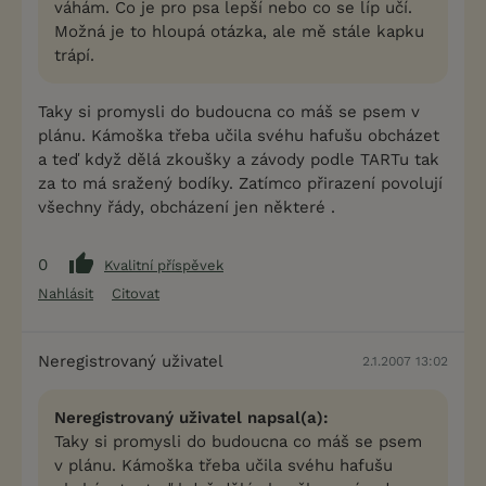
váhám. Co je pro psa lepší nebo co se líp učí.
Možná je to hloupá otázka, ale mě stále kapku
trápí.
Taky si promysli do budoucna co máš se psem v
plánu. Kámoška třeba učila svéhu hafušu obcházet
a teď když dělá zkoušky a závody podle TARTu tak
za to má sražený bodíky. Zatímco přirazení povolují
všechny řády, obcházení jen některé .
0
Kvalitní příspěvek
Nahlásit
Citovat
Neregistrovaný uživatel
2.1.2007 13:02
Neregistrovaný uživatel napsal(a):
Taky si promysli do budoucna co máš se psem
v plánu. Kámoška třeba učila svéhu hafušu