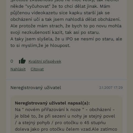
někde "vyčuhovat" že to chci dělat jinak. Mám
půjčenou videokazetu sice kapku starší jak se
obcházení učí a tak jsem nahlodlá dělat obcházení.
Ale protože mám strach, že bych to po novu mohla
svoji nezkušeností kazit, tak asi po staru.
A taky jsem slyšela, že u IPO se nesmí po staru, ale
to si myslím,že je hloupost.
0
Kvalitní příspěvek
Nahlásit
Citovat
Neregistrovaný uživatel
2.1.2007 17:29
Neregistrovaný uživatel napsal(a):
Na " novém přiřazování k noze " - obcházení -
je blbé to, že při sezení u nohy je stejný povel
/ a stejný pohyb / pro otočku o 45 stupńu
doleva jako pro otočku čelem vzad.Ale zatímco