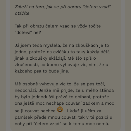
Záleží na tom, jak se při obratu "čelem vzad"
otáčíte
Tak při obratu čelem vzad se vždy točíte
"doleva" ne?
Já jsem teda myslela, že na zkouškách je to
jedno, protože na cvičáku to taky každý dělá
jinak a zkoušky skládají. Mě šlo spíš o
zkušenosti, co komu vyhovuje víc, vím, že u
každého psa to bude jiné.
Mě osobně vyhovuje víc to, že se pes točí,
neobchází. Jenže mě přijde, že u mého štěnda
by bylo jednodušší právě to obíhaní, protože
ona ještě moc nechápe couvání zadkem a moc
se ji couvat nechce
. I když ji učím za
pamlsek přede mnou couvat, tak v té pozici u
nohy při "čelem vzad" se k tomu moc nemá.