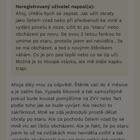
Neregistrovaný uživatel napsal(a):
Ahoj, chtěla bych se zeptat. Jak učit obraty
jako čelem vzad nebo při předsenutí ke mně a
vydání povelu k noze. Učit to po "staru" nebo
obcházení po novu. Se svou 2 letou fenkou to
umíme po staru, protože jsem ani neviděla , že
se má obcházet. a ted s novýnm štěníkem
váhám. Co je pro psa lepší nebo co se líp učí.
Možná je to hloupá otázka, ale mě stále kapku
trápí.
Ahoja díky moc za odpvědi. Štěník valí do 4 měsíce
a je zatím čas. Vypadá šikovně a tak samozřejmě
pokud bude kousat pomýšlíme na ZVV nebo Tart
podle toho jak se bude vyvíjet. Ale nechci to
zakřiknout. Mně se zdá jednoduší prostě dělat
obraty po staru. Ale za pochodu čelem vzad by se
mně víc asi líbilo obcházení. Ale je fakt, že po staru
jsem to už na cvičákách moc neviděla cvičit a tak
,protože zkušenosti jsou ne moc velký, tak nechci