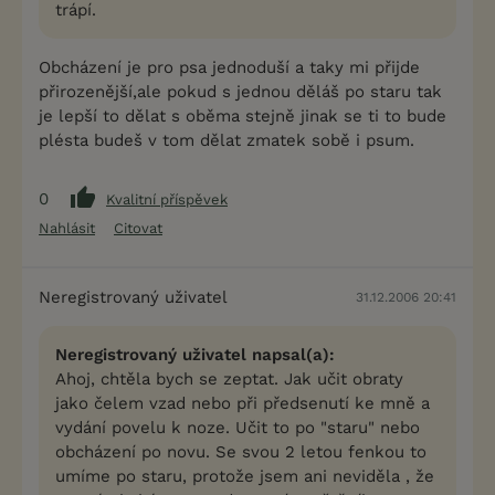
trápí.
Obcházení je pro psa jednoduší a taky mi přijde
přirozenější,ale pokud s jednou děláš po staru tak
je lepší to dělat s oběma stejně jinak se ti to bude
plésta budeš v tom dělat zmatek sobě i psum.
0
Kvalitní příspěvek
Nahlásit
Citovat
Neregistrovaný uživatel
31.12.2006 20:41
Neregistrovaný uživatel napsal(a):
Ahoj, chtěla bych se zeptat. Jak učit obraty
jako čelem vzad nebo při předsenutí ke mně a
vydání povelu k noze. Učit to po "staru" nebo
obcházení po novu. Se svou 2 letou fenkou to
umíme po staru, protože jsem ani neviděla , že