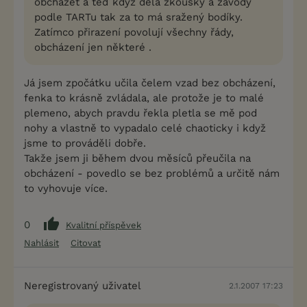
obcházet a teď když dělá zkoušky a závody
podle TARTu tak za to má sražený bodíky.
Zatímco přirazení povolují všechny řády,
obcházení jen některé .
Já jsem zpočátku učila čelem vzad bez obcházení,
fenka to krásně zvládala, ale protože je to malé
plemeno, abych pravdu řekla pletla se mě pod
nohy a vlastně to vypadalo celé chaoticky i když
jsme to prováděli dobře.
Takže jsem ji během dvou měsíců přeučila na
obcházení - povedlo se bez problémů a určitě nám
to vyhovuje více.
0
Kvalitní příspěvek
Nahlásit
Citovat
Neregistrovaný uživatel
2.1.2007 17:23