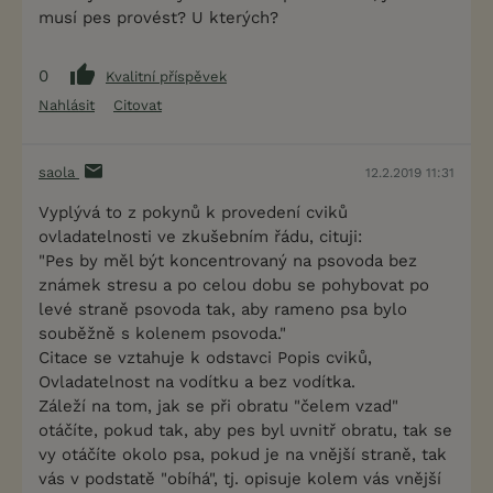
musí pes provést? U kterých?
0
Kvalitní příspěvek
Nahlásit
Citovat
saola
12.2.2019 11:31
Vyplývá to z pokynů k provedení cviků
ovladatelnosti ve zkušebním řádu, cituji:
"Pes by měl být koncentrovaný na psovoda bez
známek stresu a po celou dobu se pohybovat po
levé straně psovoda tak, aby rameno psa bylo
souběžně s kolenem psovoda."
Citace se vztahuje k odstavci Popis cviků,
Ovladatelnost na vodítku a bez vodítka.
Záleží na tom, jak se při obratu "čelem vzad"
otáčíte, pokud tak, aby pes byl uvnitř obratu, tak se
vy otáčíte okolo psa, pokud je na vnější straně, tak
vás v podstatě "obíhá", tj. opisuje kolem vás vnější