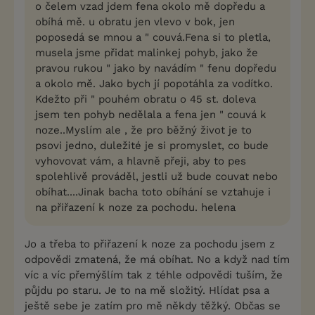
o čelem vzad jdem fena okolo mě dopředu a
obíhá mě. u obratu jen vlevo v bok, jen
poposedá se mnou a " couvá.Fena si to pletla,
musela jsme přidat malinkej pohyb, jako že
pravou rukou " jako by navádím " fenu dopředu
a okolo mě. Jako bych jí popotáhla za vodítko.
Kdežto při " pouhém obratu o 45 st. doleva
jsem ten pohyb nedělala a fena jen " couvá k
noze..Myslím ale , že pro běžný život je to
psovi jedno, duležité je si promyslet, co bude
vyhovovat vám, a hlavně přeji, aby to pes
spolehlivě prováděl, jestli už bude couvat nebo
obíhat....Jinak bacha toto obíhání se vztahuje i
na přiřazení k noze za pochodu. helena
Jo a třeba to přiřazení k noze za pochodu jsem z
odpovědi zmatená, že má obíhat. No a když nad tím
víc a víc přemýšlím tak z téhle odpovědi tuším, že
půjdu po staru. Je to na mě složitý. Hlídat psa a
ještě sebe je zatím pro mě někdy těžký. Občas se