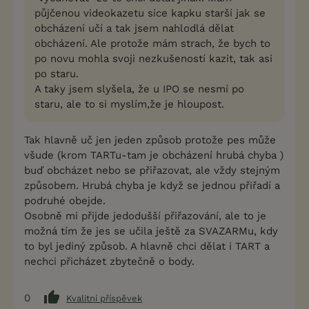
půjčenou videokazetu sice kapku starší jak se
obcházení učí a tak jsem nahlodlá dělat
obcházení. Ale protože mám strach, že bych to
po novu mohla svoji nezkušeností kazit, tak asi
po staru.
A taky jsem slyšela, že u IPO se nesmí po
staru, ale to si myslím,že je hloupost.
Tak hlavně uč jen jeden způsob protože pes může
všude (krom TARTu-tam je obcházení hrubá chyba )
buď obcházet nebo se přiřazovat, ale vždy stejným
způsobem. Hrubá chyba je když se jednou přiřadí a
podruhé obejde.
Osobně mi přijde jedodušší přiřazování, ale to je
možná tím že jes se učila ještě za SVAZARMu, kdy
to byl jediný způsob. A hlavně chci dělat i TART a
nechci přicházet zbytečně o body.
0
Kvalitní příspěvek