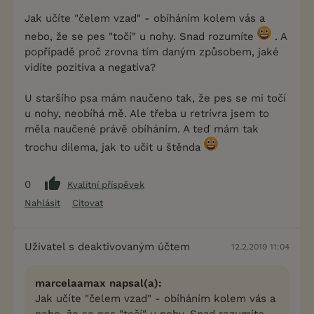
Jak učíte "čelem vzad" - obíháním kolem vás a
nebo, že se pes "točí" u nohy. Snad rozumíte
. A
popřípadě proč zrovna tím daným způsobem, jaké
vidíte pozitiva a negativa?
U staršího psa mám naučeno tak, že pes se mi točí
u nohy, neobíhá mě. Ale třeba u retrívra jsem to
měla naučené právě obíháním. A teď mám tak
trochu dilema, jak to učit u štěnda
0
Kvalitní příspěvek
Nahlásit
Citovat
Uživatel s deaktivovaným účtem
12.2.2019 11:04
marcelaamax napsal(a):
Jak učíte "čelem vzad" - obíháním kolem vás a