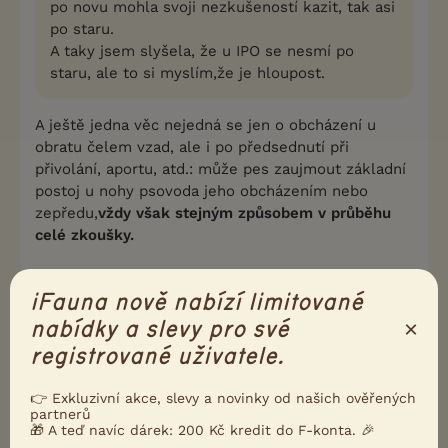
po novu mohla svoji nezkušeností kazit, tak asi
po staru.
A taky jsem slyšela, že u IPO se nesmí po
staru, ale to si myslím,že je hloupost.
A ještě jedna věc nejedná se jen o obcházení u
obratu čelem vzad, ale i po předsednutí při
přivolání, aportu, atd.: může pes zaujmout základní
postoj u nohy psovoda jeho obcházením nebo
zepředu,
vždy však stejným způsobem v průběhu
celé zkoušky.
0
Kvalitní příspěvek
iFauna nově nabízí limitované
Nahlásit
Citovat
×
nabídky a slevy pro své
registrované uživatele.
Neregistrovaný uživatel
3.1.2007 11:04
👉 Exkluzivní akce, slevy a novinky od našich ověřených
partnerů
Neregistrovaný uživatel napsal(a):
🎁 A teď navíc dárek: 200 Kč kredit do F-konta. 🎉