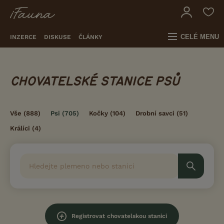
CELÉ MENU
INZERCE
DISKUSE
ČLÁNKY
CHOVATELSKÉ STANICE PSŮ
Vše
(888)
Psi
(705)
Kočky
(104)
Drobní savci
(51)
Králíci
(4)
Registrovat chovatelskou stanici