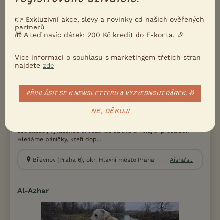
Aisha's Heritage
👉 Exkluzivní akce, slevy a novinky od našich ověřených
partnerů
🎁 A teď navíc dárek: 200 Kč kredit do F-konta. 🎉
Více informací o souhlasu s marketingem třetích stran
najdete
.
zde
PŘIHLÁSIT SE K NEWSLETTERU A VYZVEDNOUT DÁREK. 🎁
NE, DĚKUJI
Rodinná chovatelská stanice s důrazem odchovu na co nejlepší
socializaci, vyváženou přirozenou stravu a milující prostředí.
Hledáme páníčky, kteří dop...
Břevnov (Praha 6), okr. Hlavní město Praha
Aisha's...
Al-Azhar