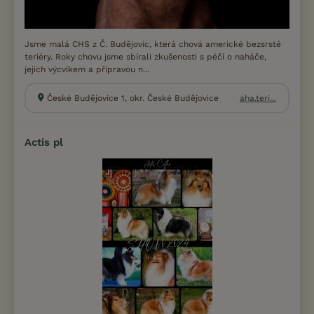
Jsme malá CHS z Č. Budějovic, která chová americké bezsrsté
teriéry. Roky chovu jsme sbírali zkušenosti s péčí o naháče,
jejich výcvikem a přípravou n...
České Budějovice 1, okr. České Budějovice
aha.teri...
Actis pl