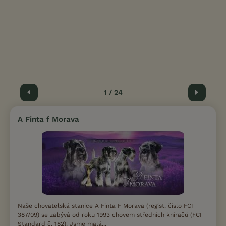
Předchozí
1 / 24
Další
A Finta f Morava
Naše chovatelská stanice A Finta F Morava (regist. číslo FCI
387/09) se zabývá od roku 1993 chovem středních kníračů (FCI
Standard č. 182). Jsme malá...