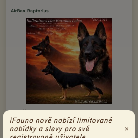
AirBax Raptorius
www.airbax.wbs.cz
iFauna nově nabízí limitované
Nové Dvory, okr. Třebíč
CHS AirB...
×
nabídky a slevy pro své
registrované uživatele.