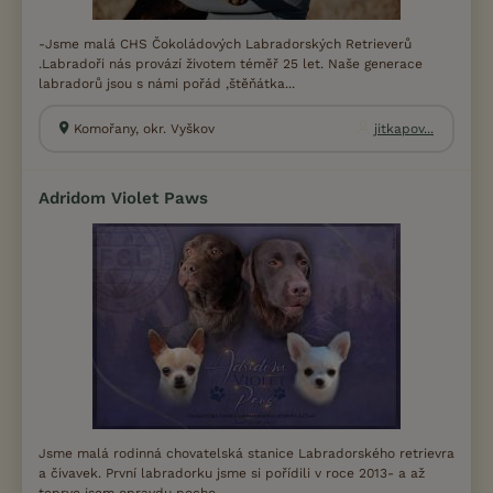
-Jsme malá CHS Čokoládových Labradorských Retrieverů
.Labradoři nás provází životem téměř 25 let. Naše generace
labradorů jsou s námi pořád ,štěňátka...
Komořany, okr. Vyškov
jitkapov...
Adridom Violet Paws
Jsme malá rodinná chovatelská stanice Labradorského retrievra
a čivavek. První labradorku jsme si pořídili v roce 2013- a až
teprve jsem opravdu pocho...