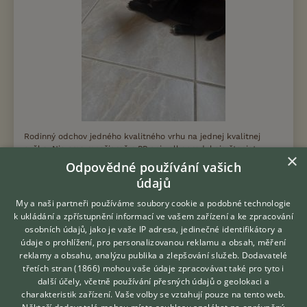
Rodinný odchov jedného kvalitného vrhu na jednej kvalitnej
sučke. Nie sme množiareň s PP ani velkoprodukcia šteniat.
×
Našim cielom bol kvalitný vrh a...
Odpovědné používání vašich
údajů
Bratislava - Petržalka, okr. Bratislava V
Tomas16
My a naši partneři používáme soubory cookie a podobné technologie
k ukládání a zpřístupnění informací ve vašem zařízení a ke zpracování
osobních údajů, jako je vaše IP adresa, jedinečné identifikátory a
Amicus Hirtus
údaje o prohlížení, pro personalizovanou reklamu a obsah, měření
reklamy a obsahu, analýzu publika a zlepšování služeb.
Dodavatelé
třetích stran (1866)
mohou vaše údaje zpracovávat také pro tyto i
Hledáte zvířecího kamaráda?
další účely, včetně používání přesných údajů o geolokaci a
Zdarma vám poradí
charakteristik zařízení. Vaše volby se vztahují pouze na tento web.
VETERINÁŘ ONLINE