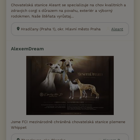
Chovatelská stanice Aleant se specializuje na chov kvalitních a
zdravých corgi s důrazem na povahu, exteriér a výborný
rodokmen. Naše štěňata vyrůstaj...
Hradčany (Praha 1), okr. Hlavní město Praha
Aleant
AlexemDream
Jsme FCI mezinárodně chráněná chovatelská stanice plemene
Whippet