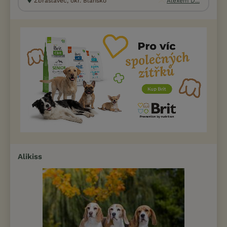
Zbraslavec, okr. Blansko
Alexem D...
Alikiss