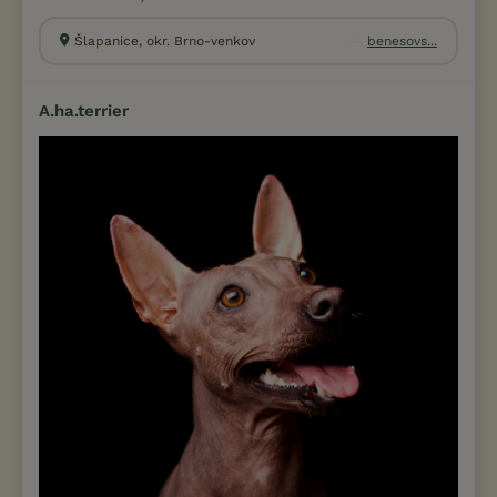
Šlapanice, okr. Brno-venkov
benesovs...
A.ha.terrier