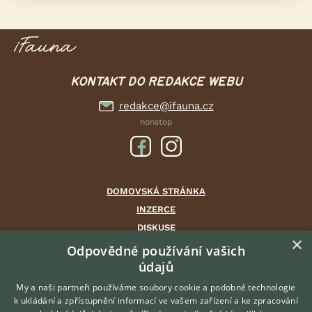
KONTAKT DO REDAKCE WEBU
redakce@ifauna.cz
nonstop
DOMOVSKÁ STRÁNKA
INZERCE
DISKUSE
×
ČLÁNKY
Odpovědné používání vašich
údajů
CHOVATELSKÉ STANICE
ATLAS
My a naši partneři používáme soubory cookie a podobné technologie
k ukládání a zpřístupnění informací ve vašem zařízení a ke zpracování
VÝBĚR VHODNÉHO PLEMENE