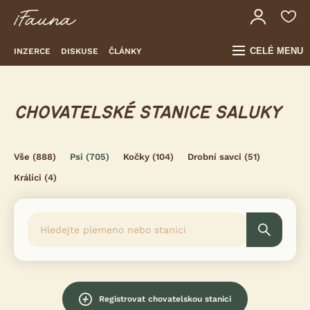
CELÉ MENU
INZERCE
DISKUSE
ČLÁNKY
CHOVATELSKÉ STANICE SALUKY
Vše
(888)
Psi
(705)
Kočky
(104)
Drobní savci
(51)
Králíci
(4)
Registrovat chovatelskou stanici