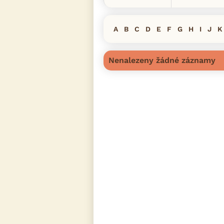
A
B
C
D
E
F
G
H
I
J
K
Nenalezeny žádné záznamy