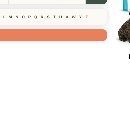
L
M
N
O
P
Q
R
S
T
U
V
W
Y
Z