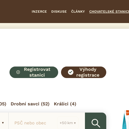
INZERCE
DISKUSE
ČLÁNKY
CHOVATELSKÉ STANIC
Registrovat
Výhody
stanici
registrace
05)
Drobní savci
(52)
Králíci
(4)
PSČ nebo obec
km