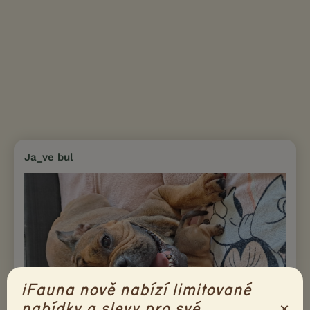
Ja_ve bul
iFauna nově nabízí limitované
×
nabídky a slevy pro své