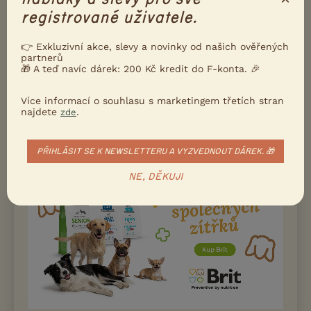
registrované uživatele.
👉 Exkluzivní akce, slevy a novinky od našich ověřených
partnerů
🎁 A teď navíc dárek: 200 Kč kredit do F-konta. 🎉
Jsme chovatelská stanice Staroanglických buldoků. Štěňátka
vyrůstají v rodinném prostředí staráme se o ně s láskou. Do
nové rodiny budou šťěňátka, o...
Více informací o souhlasu s marketingem třetích stran
najdete
.
zde
Řepy, okr. Hlavní město Praha
ja_ve_bu...
PŘIHLÁSIT SE K NEWSLETTERU A VYZVEDNOUT DÁREK. 🎁
NE, DĚKUJI