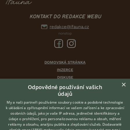
KONTAKT DO REDAKCE WEBU
redakce@ifauna.cz
nonstop
DOMOVSKÁ STRÁNKA
INZERCE
DISKUSE
×
ČLÁNKY
Odpovědné používání vašich
CHOVATELSKÉ STANICE
údajů
ATLAS
My a naši partneři používáme soubory cookie a podobné technologie
VÝBĚR VHODNÉHO PLEMENE
k ukládání a zpřístupnění informací ve vašem zařízení a ke zpracování
osobních údajů, jako je vaše IP adresa, jedinečné identifikátory a
údaje o prohlížení, pro personalizovanou reklamu a obsah, měření
O nás
reklamy a obsahu, analýzu publika a zlepšování služeb.
Dodavatelé
třetích stran (1866)
mohou vaše údaje zpracovávat také pro tyto i